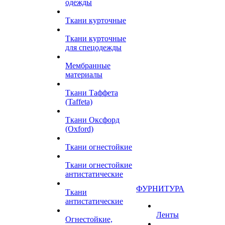
одежды
Ткани курточные
Ткани курточные
для спецодежды
Мембранные
материалы
Ткани Таффета
(Taffeta)
Ткани Оксфорд
(Oxford)
Ткани огнестойкие
Ткани огнестойкие
антистатические
ФУРНИТУРА
Ткани
антистатические
Ленты
Огнестойкие,