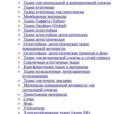
Ткани для специальной и корпоративной одежды
Ткани курточные
Ткани курточные для спецодежды
Мембранные материалы
Ткани Таффета (Taffeta)
Ткани Оксфорд (Oxford)
Ткани огнестойкие
Ткани огнестойкие антистатические
Ткани антистатические
Огнестойкие, антистатические ткани
повышенной видимости
Огнестойкие, антистатические трикотаж и флис
Ткани для медицинской одежды и служб сервиса
Сорочечные и блузочные ткани
Камуфлирующие ткани и материалы
Ткани подкладочные, ветрозащитные,
пуходержащие
Ткани для печати, рекламы
Материалы повышенной видимости для
сигнальной одежды
Трикотажные материалы
Сетка
Флис
Утеплители
Хлопчатобумажные ткани (ткани РФ)