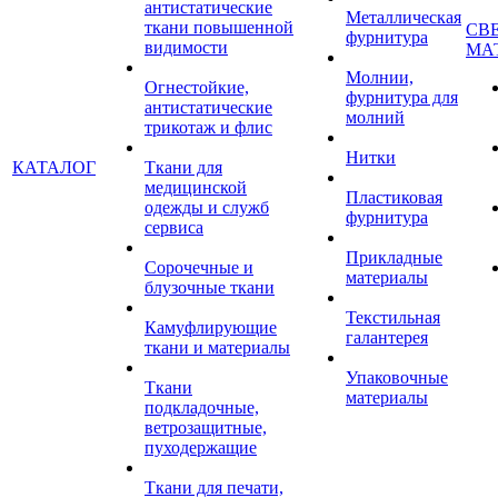
антистатические
Металлическая
ткани повышенной
СВ
фурнитура
видимости
МА
Молнии,
Огнестойкие,
фурнитура для
антистатические
молний
трикотаж и флис
Нитки
КАТАЛОГ
Ткани для
медицинской
Пластиковая
одежды и служб
фурнитура
сервиса
Прикладные
Сорочечные и
материалы
блузочные ткани
Текстильная
Камуфлирующие
галантерея
ткани и материалы
Упаковочные
Ткани
материалы
подкладочные,
ветрозащитные,
пуходержащие
Ткани для печати,