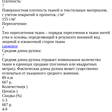
Плотность:
?
Поверхностная плотность тканей и текстильных материалов,
с учетом покрытий и пропиток, г/м²
155 г/м²
Переплетение:
?
Тип переплетения ткани – порядок пересечения в ткани нитей
утка и основы, определяющий в результате внешний вид
лицевой и изнаночной сторон ткани
саржевое
Средняя длина рулона:
?
Средняя длина рулона отражает номинальное количество
ткани в единицах продажи (погонных или квадратных
метрах). Фактическая длина рулона может существенно
отличаться от указанного среднего значения.
89 п.м
667
р.
Количество
(в )
Цена
(за )
Скидка
(%)
1-3
667
р.
4-9