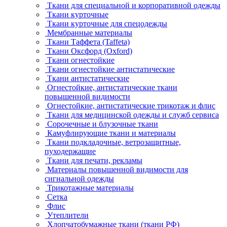
Ткани для специальной и корпоративной одежды
Ткани курточные
Ткани курточные для спецодежды
Мембранные материалы
Ткани Таффета (Taffeta)
Ткани Оксфорд (Oxford)
Ткани огнестойкие
Ткани огнестойкие антистатические
Ткани антистатические
Огнестойкие, антистатические ткани
повышенной видимости
Огнестойкие, антистатические трикотаж и флис
Ткани для медицинской одежды и служб сервиса
Сорочечные и блузочные ткани
Камуфлирующие ткани и материалы
Ткани подкладочные, ветрозащитные,
пуходержащие
Ткани для печати, рекламы
Материалы повышенной видимости для
сигнальной одежды
Трикотажные материалы
Сетка
Флис
Утеплители
Хлопчатобумажные ткани (ткани РФ)