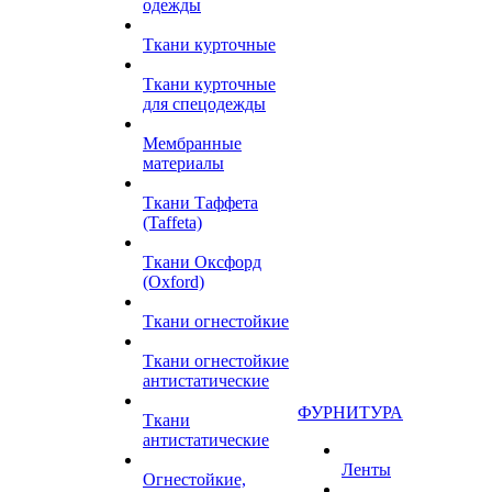
одежды
Ткани курточные
Ткани курточные
для спецодежды
Мембранные
материалы
Ткани Таффета
(Taffeta)
Ткани Оксфорд
(Oxford)
Ткани огнестойкие
Ткани огнестойкие
антистатические
ФУРНИТУРА
Ткани
антистатические
Ленты
Огнестойкие,