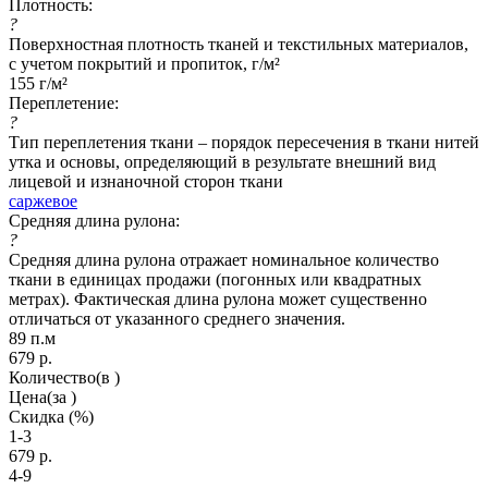
Плотность:
?
Поверхностная плотность тканей и текстильных материалов,
с учетом покрытий и пропиток, г/м²
155 г/м²
Переплетение:
?
Тип переплетения ткани – порядок пересечения в ткани нитей
утка и основы, определяющий в результате внешний вид
лицевой и изнаночной сторон ткани
саржевое
Средняя длина рулона:
?
Средняя длина рулона отражает номинальное количество
ткани в единицах продажи (погонных или квадратных
метрах). Фактическая длина рулона может существенно
отличаться от указанного среднего значения.
89 п.м
679
р.
Количество
(в )
Цена
(за )
Скидка
(%)
1-3
679
р.
4-9