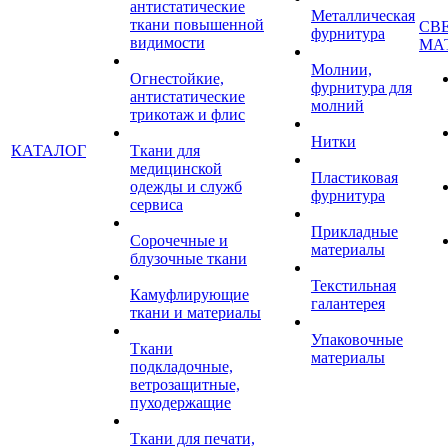
антистатические
Металлическая
ткани повышенной
СВ
фурнитура
видимости
МА
Молнии,
Огнестойкие,
фурнитура для
антистатические
молний
трикотаж и флис
Нитки
КАТАЛОГ
Ткани для
медицинской
Пластиковая
одежды и служб
фурнитура
сервиса
Прикладные
Сорочечные и
материалы
блузочные ткани
Текстильная
Камуфлирующие
галантерея
ткани и материалы
Упаковочные
Ткани
материалы
подкладочные,
ветрозащитные,
пуходержащие
Ткани для печати,