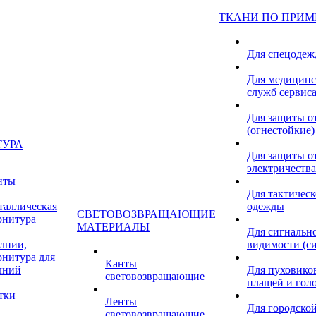
ТКАНИ ПО ПРИ
Для спецоде
Для медицинс
служб сервис
Для защиты о
(огнестойкие)
ТУРА
Для защиты от
электричества
нты
Для тактичес
таллическая
одежды
СВЕТОВОЗВРАЩАЮЩИЕ
рнитура
МАТЕРИАЛЫ
Для сигнальн
лнии,
видимости (с
рнитура для
Канты
лний
Для пуховиков
световозвращающие
плащей и гол
тки
Ленты
Для городской
световозвращающие