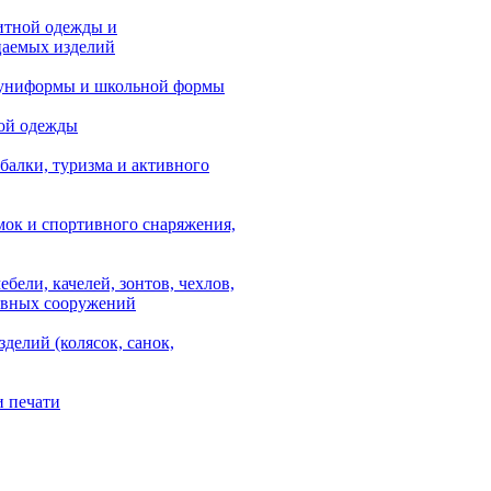
итной одежды и
аемых изделий
 униформы и школьной формы
ой одежды
балки, туризма и активного
мок и спортивного снаряжения,
ебели, качелей, зонтов, чехлов,
ывных сооружений
зделий (колясок, санок,
и печати