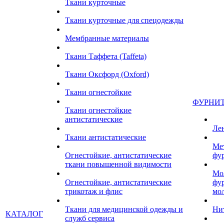
Ткани курточные
Ткани курточные для спецодежды
Мембранные материалы
Ткани Таффета (Taffeta)
Ткани Оксфорд (Oxford)
Ткани огнестойкие
ФУРНИ
Ткани огнестойкие
антистатические
Ле
Ткани антистатические
Ме
Огнестойкие, антистатические
фу
ткани повышенной видимости
Мо
Огнестойкие, антистатические
фу
трикотаж и флис
мо
Ткани для медицинской одежды и
Ни
КАТАЛОГ
служб сервиса