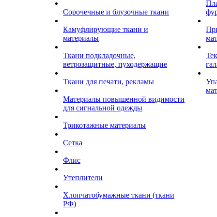
Пл
Сорочечные и блузочные ткани
фу
Камуфлирующие ткани и
Пр
материалы
ма
Ткани подкладочные,
Те
ветрозащитные, пуходержащие
гал
Ткани для печати, рекламы
Уп
ма
Материалы повышенной видимости
для сигнальной одежды
Трикотажные материалы
Сетка
Флис
Утеплители
Хлопчатобумажные ткани (ткани
РФ)