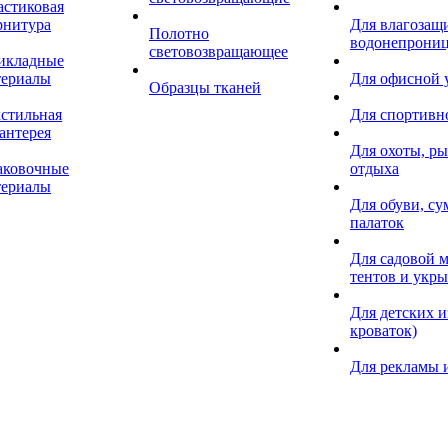
астиковая
рнитура
Для влагозащ
Полотно
водонепрониц
световозвращающее
икладные
териалы
Для офисной
Образцы тканей
кстильная
Для спортивн
антерея
Для охоты, ры
аковочные
отдыха
териалы
Для обуви, су
палаток
Для садовой м
тентов и укр
Для детских и
кроваток)
Для рекламы 