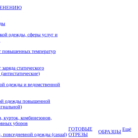
МЕНЕНИЮ
жды
кой одежды, сферы услуг и
а
т повышенных температур
 заряда статического
 (антистатические)
кой одежды и ведомственной
ой одежды повышенной
игнальной)
, курток, комбинезонов,
овных уборов
ГОТОВЫЕ
Ещё
ОБРАЗЦЫ
, повседневной одежды (casual)
ОТРЕЗЫ