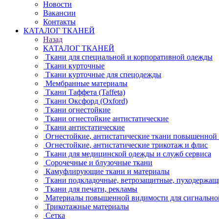
Новости
Вакансии
Контакты
КАТАЛОГ ТКАНЕЙ
Назад
КАТАЛОГ ТКАНЕЙ
Ткани для специальной и корпоративной одежды
Ткани курточные
Ткани курточные для спецодежды
Мембранные материалы
Ткани Таффета (Taffeta)
Ткани Оксфорд (Oxford)
Ткани огнестойкие
Ткани огнестойкие антистатические
Ткани антистатические
Огнестойкие, антистатические ткани повышенной
Огнестойкие, антистатические трикотаж и флис
Ткани для медицинской одежды и служб сервиса
Сорочечные и блузочные ткани
Камуфлирующие ткани и материалы
Ткани подкладочные, ветрозащитные, пуходержащ
Ткани для печати, рекламы
Материалы повышенной видимости для сигнально
Трикотажные материалы
Сетка