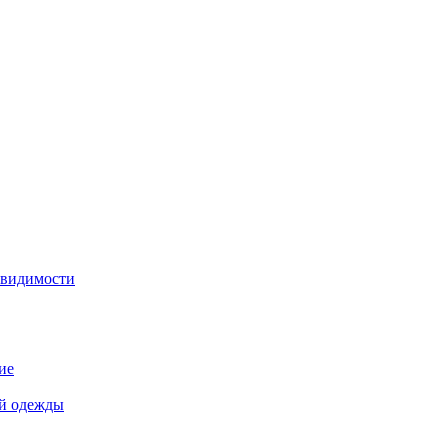
 видимости
ие
й одежды