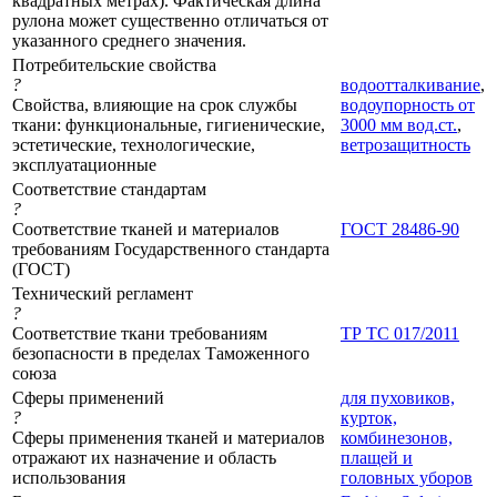
квадратных метрах). Фактическая длина
рулона может существенно отличаться от
указанного среднего значения.
Потребительские свойства
?
водоотталкивание
,
Свойства, влияющие на срок службы
водоупорность от
ткани: функциональные, гигиенические,
3000 мм вод.ст.
,
эстетические, технологические,
ветрозащитность
эксплуатационные
Соответствие стандартам
?
Соответствие тканей и материалов
ГОСТ 28486-90
требованиям Государственного стандарта
(ГОСТ)
Технический регламент
?
Соответствие ткани требованиям
ТР ТС 017/2011
безопасности в пределах Таможенного
союза
Сферы применений
для пуховиков,
?
курток,
Сферы применения тканей и материалов
комбинезонов,
отражают их назначение и область
плащей и
использования
головных уборов