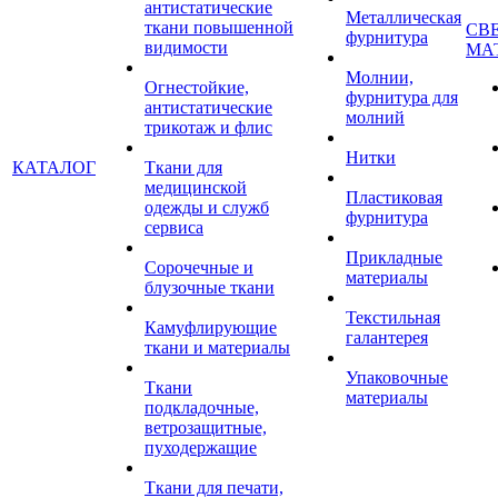
антистатические
Металлическая
ткани повышенной
СВ
фурнитура
видимости
МА
Молнии,
Огнестойкие,
фурнитура для
антистатические
молний
трикотаж и флис
Нитки
КАТАЛОГ
Ткани для
медицинской
Пластиковая
одежды и служб
фурнитура
сервиса
Прикладные
Сорочечные и
материалы
блузочные ткани
Текстильная
Камуфлирующие
галантерея
ткани и материалы
Упаковочные
Ткани
материалы
подкладочные,
ветрозащитные,
пуходержащие
Ткани для печати,