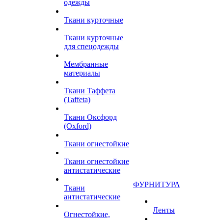
одежды
Ткани курточные
Ткани курточные
для спецодежды
Мембранные
материалы
Ткани Таффета
(Taffeta)
Ткани Оксфорд
(Oxford)
Ткани огнестойкие
Ткани огнестойкие
антистатические
ФУРНИТУРА
Ткани
антистатические
Ленты
Огнестойкие,