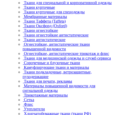
Ткани для специальной и корпоративной одежды
Ткани курточные
Ткани курточные для спецодежды
Мембранные материалы
Ткани Таффета (Taffeta)
Ткани Оксфорд (Oxford)
Ткани огнестойкие
Ткани огнестойкие антистатические
Ткани антистатические
Огнестойкие, антистатические ткани
повышенной видимости
Огнестойкие, антистатические трикотаж и флис
Ткани для медицинской одежды и служб сервиса
Сорочечные и блузочные ткани
Камуфлирующие ткани и материалы
Ткани подкладочные, ветрозащитные,
пуходержащие
Ткани для печати, рекламы
Материалы повышенной видимости для
сигнальной одежды
Трикотажные материалы
Сетка
Флис
Утеплители
Хлопчатобумажные ткани (ткани РФ)