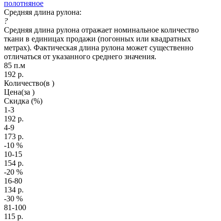
полотняное
Средняя длина рулона:
?
Средняя длина рулона отражает номинальное количество
ткани в единицах продажи (погонных или квадратных
метрах). Фактическая длина рулона может существенно
отличаться от указанного среднего значения.
85 п.м
192
р.
Количество
(в )
Цена
(за )
Скидка
(%)
1-3
192
р.
4-9
173
р.
-10
%
10-15
154
р.
-20
%
16-80
134
р.
-30
%
81-100
115
р.