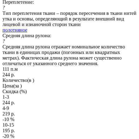
Переплетение:
?
Тип переплетения ткани – порядок пересечения в ткани нитей
утка и основы, определяющий в результате внешний вид
лицевой и изнаночной сторон ткани
полотняное
Средняя длина рулона:
?
Средняя длина рулона отражает номинальное количество
ткани в единицах продажи (погонных или квадратных
метрах). Фактическая длина рулона может существенно
отличаться от указанного среднего значения.
111 п.м
244
р.
Количество
(в )
Цена
(за )
Скидка
(%)
1-3
244
р.
4-9
219
р.
-10
%
10-15
195
р.
-20
%