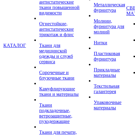
антистатические
Металлическая
ткани повышенной
СВ
фурнитура
видимости
МА
Молнии,
Огнестойкие,
фурнитура для
антистатические
молний
трикотаж и флис
Нитки
КАТАЛОГ
Ткани для
медицинской
Пластиковая
одежды и служб
фурнитура
сервиса
Прикладные
Сорочечные и
материалы
блузочные ткани
Текстильная
Камуфлирующие
галантерея
ткани и материалы
Упаковочные
Ткани
материалы
подкладочные,
ветрозащитные,
пуходержащие
Ткани для печати,