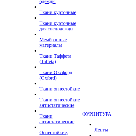
одежды
Ткани курточные
Ткани курточные
для спецодежды
Мембранные
материалы
Ткани Таффета
(Taffeta)
Ткани Оксфорд
(Oxford)
Ткани огнестойкие
Ткани огнестойкие
антистатические
ФУРНИТУРА
Ткани
антистатические
Ленты
Огнестойкие,