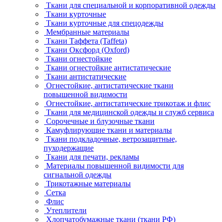
Ткани для специальной и корпоративной одежды
Ткани курточные
Ткани курточные для спецодежды
Мембранные материалы
Ткани Таффета (Taffeta)
Ткани Оксфорд (Oxford)
Ткани огнестойкие
Ткани огнестойкие антистатические
Ткани антистатические
Огнестойкие, антистатические ткани
повышенной видимости
Огнестойкие, антистатические трикотаж и флис
Ткани для медицинской одежды и служб сервиса
Сорочечные и блузочные ткани
Камуфлирующие ткани и материалы
Ткани подкладочные, ветрозащитные,
пуходержащие
Ткани для печати, рекламы
Материалы повышенной видимости для
сигнальной одежды
Трикотажные материалы
Сетка
Флис
Утеплители
Хлопчатобумажные ткани (ткани РФ)