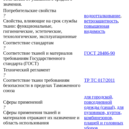
значения.
Потребительские свойства
?
водоотталкивание
,
Свойства, влияющие на срок службы
ветрозащитность
,
ткани: функциональные,
повышенная
гигиенические, эстетические,
видимость
технологические, эксплуатационные
Соответствие стандартам
?
Соответствие тканей и материалов
ГОСТ 28486-90
требованиям Государственного
стандарта (ГОСТ)
Технический регламент
?
Соответствие ткани требованиям
ТР ТС 017/2011
безопасности в пределах Таможенного
союза
для городской,
Сферы применений
повседневной
?
одежды (casual)
,
для
Сферы применения тканей и
пуховиков, курток,
материалов отражают их назначение и
комбинезонов,
область использования
плащей и головных
уборов