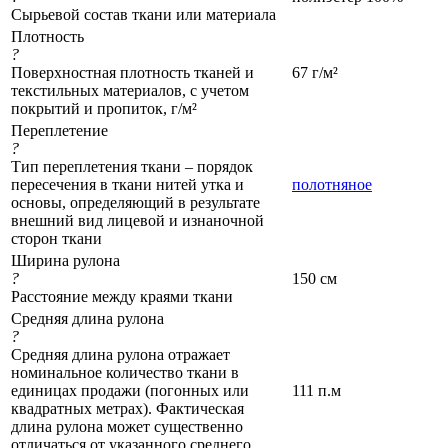
Сырьевой состав ткани или материала
Плотность
?
Поверхностная плотность тканей и
67 г/м²
текстильных материалов, с учетом
покрытий и пропиток, г/м²
Переплетение
?
Тип переплетения ткани – порядок
пересечения в ткани нитей утка и
полотняное
основы, определяющий в результате
внешний вид лицевой и изнаночной
сторон ткани
Ширина рулона
?
150 см
Расстояние между краями ткани
Средняя длина рулона
?
Средняя длина рулона отражает
номинальное количество ткани в
единицах продажи (погонных или
111 п.м
квадратных метрах). Фактическая
длина рулона может существенно
отличаться от указанного среднего