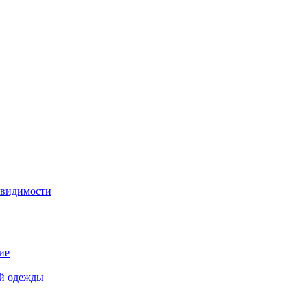
 видимости
ие
й одежды