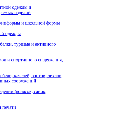
итной одежды и
аемых изделий
 униформы и школьной формы
ой одежды
балки, туризма и активного
мок и спортивного снаряжения,
ебели, качелей, зонтов, чехлов,
ывных сооружений
зделий (колясок, санок,
и печати