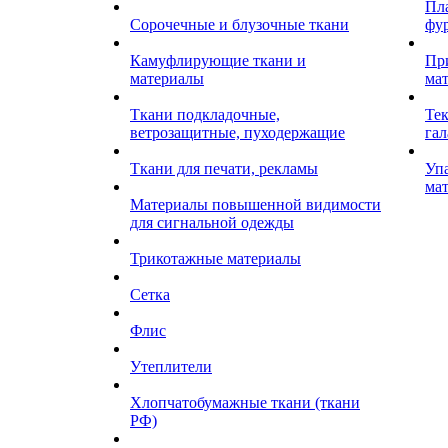
Пл
Сорочечные и блузочные ткани
фу
Камуфлирующие ткани и
Пр
материалы
ма
Ткани подкладочные,
Те
ветрозащитные, пуходержащие
гал
Ткани для печати, рекламы
Уп
ма
Материалы повышенной видимости
для сигнальной одежды
Трикотажные материалы
Сетка
Флис
Утеплители
Хлопчатобумажные ткани (ткани
РФ)