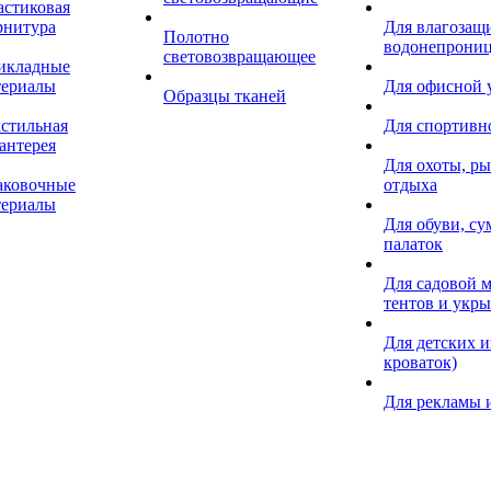
астиковая
рнитура
Для влагозащ
Полотно
водонепрониц
световозвращающее
икладные
териалы
Для офисной
Образцы тканей
кстильная
Для спортивн
антерея
Для охоты, ры
аковочные
отдыха
териалы
Для обуви, су
палаток
Для садовой м
тентов и укр
Для детских и
кроваток)
Для рекламы 