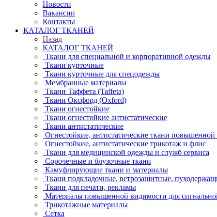
Новости
Вакансии
Контакты
КАТАЛОГ ТКАНЕЙ
Назад
КАТАЛОГ ТКАНЕЙ
Ткани для специальной и корпоративной одежды
Ткани курточные
Ткани курточные для спецодежды
Мембранные материалы
Ткани Таффета (Taffeta)
Ткани Оксфорд (Oxford)
Ткани огнестойкие
Ткани огнестойкие антистатические
Ткани антистатические
Огнестойкие, антистатические ткани повышенной
Огнестойкие, антистатические трикотаж и флис
Ткани для медицинской одежды и служб сервиса
Сорочечные и блузочные ткани
Камуфлирующие ткани и материалы
Ткани подкладочные, ветрозащитные, пуходержащ
Ткани для печати, рекламы
Материалы повышенной видимости для сигнально
Трикотажные материалы
Сетка