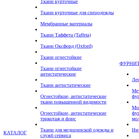
Ткани курточные
Ткани курточные для спецодежды
Мембранные материалы
Ткани Таффета (Taffeta)
Ткани Оксфорд (Oxford)
Ткани огнестойкие
ФУРНИ
Ткани огнестойкие
антистатические
Ле
Ткани антистатические
Ме
Огнестойкие, антистатические
фу
ткани повышенной видимости
Мо
Огнестойкие, антистатические
фу
трикотаж и флис
мо
Ткани для медицинской одежды и
Ни
КАТАЛОГ
служб сервиса