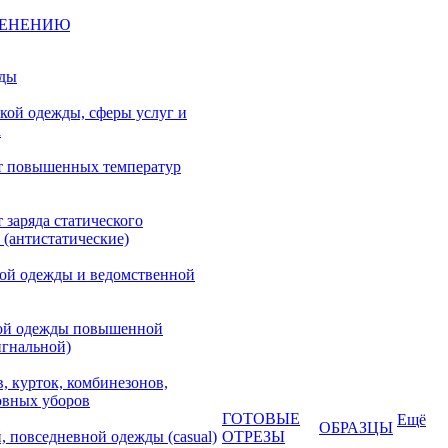
МЕНЕНИЮ
жды
кой одежды, сферы услуг и
а
т повышенных температур
 заряда статического
 (антистатические)
кой одежды и ведомственной
ой одежды повышенной
игнальной)
, курток, комбинезонов,
овных уборов
ГОТОВЫЕ
Ещё
ОБРАЗЦЫ
, повседневной одежды (casual)
ОТРЕЗЫ