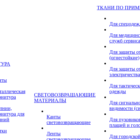
ТКАНИ ПО ПРИ
Для спецоде
Для медицинс
служб сервис
Для защиты о
(огнестойкие)
ТУРА
Для защиты от
электричества
нты
Для тактичес
таллическая
одежды
СВЕТОВОЗВРАЩАЮЩИЕ
рнитура
МАТЕРИАЛЫ
Для сигнальн
лнии,
видимости (с
рнитура для
Канты
лний
Для пуховиков
световозвращающие
плащей и гол
тки
Ленты
Для городской
световозвращающие