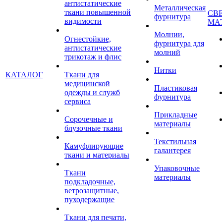
антистатические
Металлическая
ткани повышенной
СВ
фурнитура
видимости
МА
Молнии,
Огнестойкие,
фурнитура для
антистатические
молний
трикотаж и флис
Нитки
КАТАЛОГ
Ткани для
медицинской
Пластиковая
одежды и служб
фурнитура
сервиса
Прикладные
Сорочечные и
материалы
блузочные ткани
Текстильная
Камуфлирующие
галантерея
ткани и материалы
Упаковочные
Ткани
материалы
подкладочные,
ветрозащитные,
пуходержащие
Ткани для печати,