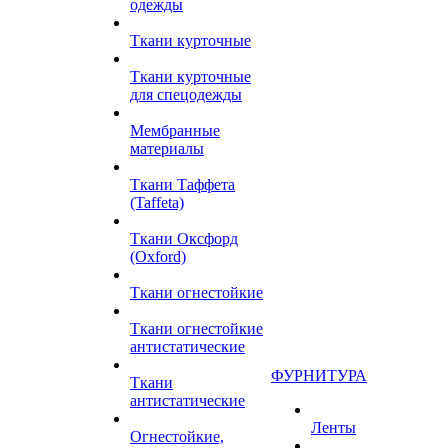
одежды
Ткани курточные
Ткани курточные
для спецодежды
Мембранные
материалы
Ткани Таффета
(Taffeta)
Ткани Оксфорд
(Oxford)
Ткани огнестойкие
Ткани огнестойкие
антистатические
ФУРНИТУРА
Ткани
антистатические
Ленты
Огнестойкие,