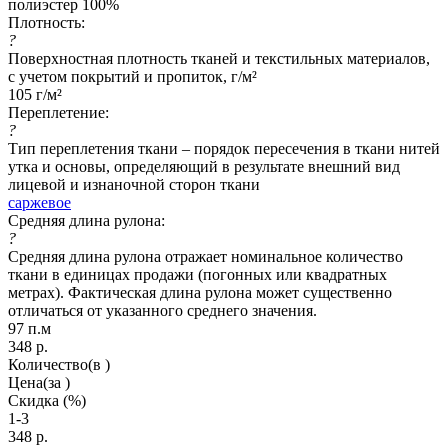
полиэстер 100%
Плотность:
?
Поверхностная плотность тканей и текстильных материалов,
с учетом покрытий и пропиток, г/м²
105 г/м²
Переплетение:
?
Тип переплетения ткани – порядок пересечения в ткани нитей
утка и основы, определяющий в результате внешний вид
лицевой и изнаночной сторон ткани
саржевое
Средняя длина рулона:
?
Средняя длина рулона отражает номинальное количество
ткани в единицах продажи (погонных или квадратных
метрах). Фактическая длина рулона может существенно
отличаться от указанного среднего значения.
97 п.м
348
р.
Количество
(в )
Цена
(за )
Скидка
(%)
1-3
348
р.