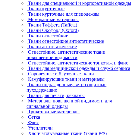
Ткани для специальной и корпоративной одежды
Ткани курточные
Ткани курточные для спецодежды
Мембранные материалы
Ткани Таффета (Taffeta)
Ткани Оксфорд (Oxford)
Ткани огнестойкие
Ткани огнестойкие антистатические
Ткани антистатические
Огнестойкие, антистатические ткани
повышенной видимости
Огнестойкие, антистатические трикотаж и флис
Ткани для медицинской одежды и служб сервиса
Сорочечные и блузочные ткани
Камуфлирующие ткани и материалы
Ткани подкладочные, ветрозащитные,
пуходержащие
Ткани для печати, рекламы
Материалы повышенной видимости для
сигнальной одежды
Трикотажные материалы
Сетка
Флис
Утеплители
Хлопчатобумажные ткани (ткани РФ)