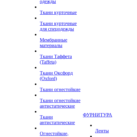
одежды
Ткани курточные
Ткани курточные
для спецодежды
Мембранные
материалы
Ткани Таффета
(Taffeta)
Ткани Оксфорд
(Oxford)
Ткани огнестойкие
Ткани огнестойкие
антистатические
ФУРНИТУРА
Ткани
антистатические
Ленты
Огнестойкие,