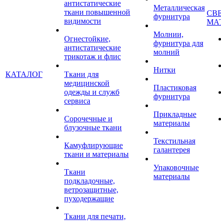
антистатические
Металлическая
ткани повышенной
СВ
фурнитура
видимости
МА
Молнии,
Огнестойкие,
фурнитура для
антистатические
молний
трикотаж и флис
Нитки
КАТАЛОГ
Ткани для
медицинской
Пластиковая
одежды и служб
фурнитура
сервиса
Прикладные
Сорочечные и
материалы
блузочные ткани
Текстильная
Камуфлирующие
галантерея
ткани и материалы
Упаковочные
Ткани
материалы
подкладочные,
ветрозащитные,
пуходержащие
Ткани для печати,