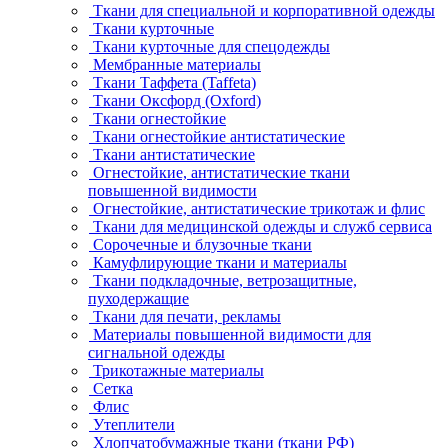
Ткани для специальной и корпоративной одежды
Ткани курточные
Ткани курточные для спецодежды
Мембранные материалы
Ткани Таффета (Taffeta)
Ткани Оксфорд (Oxford)
Ткани огнестойкие
Ткани огнестойкие антистатические
Ткани антистатические
Огнестойкие, антистатические ткани
повышенной видимости
Огнестойкие, антистатические трикотаж и флис
Ткани для медицинской одежды и служб сервиса
Сорочечные и блузочные ткани
Камуфлирующие ткани и материалы
Ткани подкладочные, ветрозащитные,
пуходержащие
Ткани для печати, рекламы
Материалы повышенной видимости для
сигнальной одежды
Трикотажные материалы
Сетка
Флис
Утеплители
Хлопчатобумажные ткани (ткани РФ)