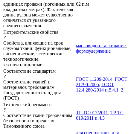
единицах продажи (погонных или
62 п.м
квадратных метрах). Фактическая
длина рулона может существенно
отличаться от указанного
среднего значения.
Потребительские свойства
?
Свойства, влияющие на срок
масловодоотталкивание
,
службы ткани: функциональные,
формоудержание
гигиенические, эстетические,
технологические,
эксплуатационные
Соответствие стандартам
?
ГОСТ 11209-2014
,
ГОСТ
Соответствие тканей и
21790-2005
,
ГОСТ
материалов требованиям
12.4.280-2014 п.5.4.1, 2
Государственного стандарта
(ГОСТ)
Технический регламент
?
ТР ТС 017/2011
,
ТР ТС
Соответствие ткани требованиям
019/2011 п.4.3
безопасности в пределах
Таможенного союза
для спецодежды
,
для