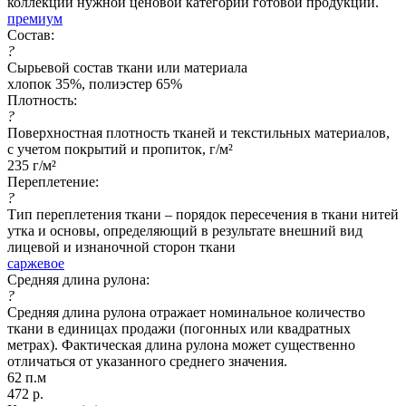
коллекций нужной ценовой категории готовой продукции.
премиум
Состав:
?
Сырьевой состав ткани или материала
хлопок 35%, полиэстер 65%
Плотность:
?
Поверхностная плотность тканей и текстильных материалов,
с учетом покрытий и пропиток, г/м²
235 г/м²
Переплетение:
?
Тип переплетения ткани – порядок пересечения в ткани нитей
утка и основы, определяющий в результате внешний вид
лицевой и изнаночной сторон ткани
саржевое
Средняя длина рулона:
?
Средняя длина рулона отражает номинальное количество
ткани в единицах продажи (погонных или квадратных
метрах). Фактическая длина рулона может существенно
отличаться от указанного среднего значения.
62 п.м
472
р.