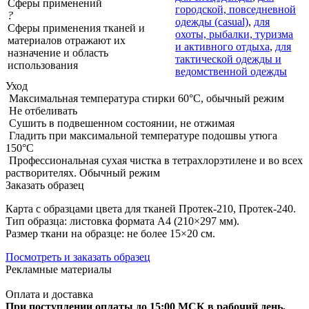
Сферы применений
городской, повседневной
?
одежды (casual)
,
для
Сферы применения тканей и
охоты, рыбалки, туризма
материалов отражают их
и активного отдыха
,
для
назначение и область
тактической одежды и
использования
ведомственной одежды
Уход
Максимальная температура стирки 60°C, обычный режим
Не отбеливать
Сушить в подвешенном состоянии, не отжимая
Гладить при максимальной температуре подошвы утюга
150°С
Профессиональная сухая чистка в тетрахлорэтилене и во всех
растворителях. Обычный режим
Заказать образец
Карта с образцами цвета для тканей Протек-210, Протек-240.
Тип образца: листовка формата А4 (210×297 мм).
Размер ткани на образце: не более 15×20 см.
Посмотреть и заказать образец
Рекламные материалы
Оплата и доставка
При поступлении оплаты до 15:00 МСК в рабочий день,