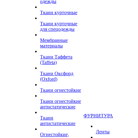
одежды
Ткани курточные
Ткани курточные
для спецодежды
Мембранные
материалы
Ткани Таффета
(Taffeta)
Ткани Оксфорд
(Oxford)
Ткани огнестойкие
Ткани огнестойкие
антистатические
ФУРНИТУРА
Ткани
антистатические
Ленты
Огнестойкие,