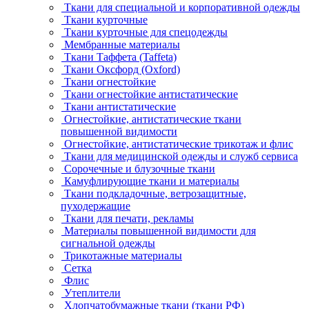
Ткани для специальной и корпоративной одежды
Ткани курточные
Ткани курточные для спецодежды
Мембранные материалы
Ткани Таффета (Taffeta)
Ткани Оксфорд (Oxford)
Ткани огнестойкие
Ткани огнестойкие антистатические
Ткани антистатические
Огнестойкие, антистатические ткани
повышенной видимости
Огнестойкие, антистатические трикотаж и флис
Ткани для медицинской одежды и служб сервиса
Сорочечные и блузочные ткани
Камуфлирующие ткани и материалы
Ткани подкладочные, ветрозащитные,
пуходержащие
Ткани для печати, рекламы
Материалы повышенной видимости для
сигнальной одежды
Трикотажные материалы
Сетка
Флис
Утеплители
Хлопчатобумажные ткани (ткани РФ)