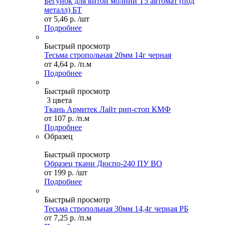
Бегунок для витой молнии Т5 автомат (под
металл) БТ
от
5,46 р.
/шт
Подробнее
Быстрый просмотр
Тесьма стропольная 20мм 14г черная
от
4,64 р.
/п.м
Подробнее
Быстрый просмотр
3 цвета
Ткань Армитек Лайт рип-стоп КМФ
от
107 р.
/п.м
Подробнее
Образец
Быстрый просмотр
Образец ткани Дюспо-240 ПУ ВО
от
199 р.
/шт
Подробнее
Быстрый просмотр
Тесьма стропольная 30мм 14,4г черная РБ
от
7,25 р.
/п.м