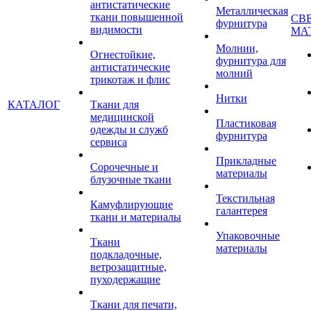
антистатические
Металлическая
ткани повышенной
СВ
фурнитура
видимости
МА
Молнии,
Огнестойкие,
фурнитура для
антистатические
молний
трикотаж и флис
Нитки
КАТАЛОГ
Ткани для
медицинской
Пластиковая
одежды и служб
фурнитура
сервиса
Прикладные
Сорочечные и
материалы
блузочные ткани
Текстильная
Камуфлирующие
галантерея
ткани и материалы
Упаковочные
Ткани
материалы
подкладочные,
ветрозащитные,
пуходержащие
Ткани для печати,