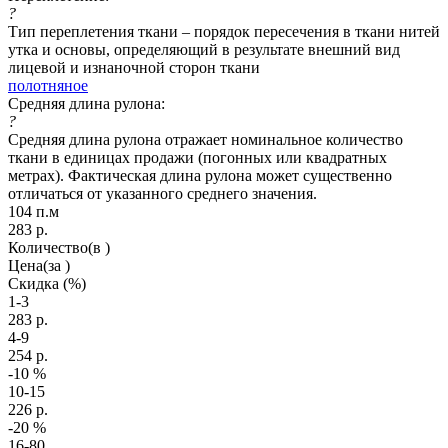
?
Тип переплетения ткани – порядок пересечения в ткани нитей
утка и основы, определяющий в результате внешний вид
лицевой и изнаночной сторон ткани
полотняное
Средняя длина рулона:
?
Средняя длина рулона отражает номинальное количество
ткани в единицах продажи (погонных или квадратных
метрах). Фактическая длина рулона может существенно
отличаться от указанного среднего значения.
104 п.м
283
р.
Количество
(в )
Цена
(за )
Скидка
(%)
1-3
283
р.
4-9
254
р.
-10
%
10-15
226
р.
-20
%
16-80