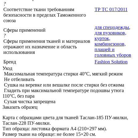
?
Соответствие ткани требованиям
ТР ТС 017/2011
безопасности в пределах Таможенного
союза
для спецодежды
,
Сферы применений
для пуховиков,
?
курток,
Сферы применения тканей и материалов
комбинезонов,
отражают их назначение и область
плащей и
использования
головных уборов
Бренд
Fashion Solution
Уход
Максимальная температура стирки 40°C, мягкий режим
Не отбеливать
Сушка на веревке или вешалке после стирки без отжима
Гладить при максимальной температуре подошвы утюга
110°C, без пара
Сухая чистка запрещена
Заказать образец
Карта с образцами цвета для тканей Таслан-185 ПУ-милки,
Таслан-228 ПУ-милки.
Тип образца: листовка формата А4 (210×297 мм).
Размер ткани на образце: не более 15×20 см.