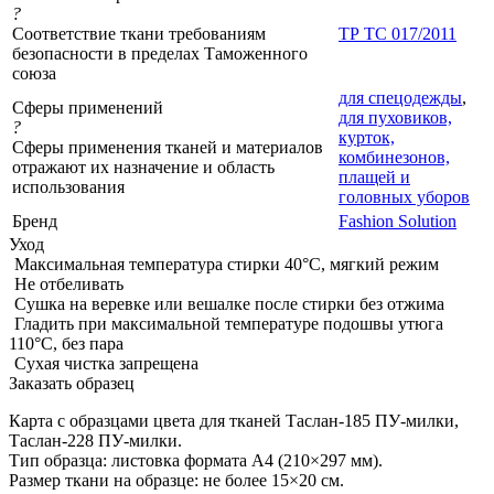
?
Соответствие ткани требованиям
ТР ТС 017/2011
безопасности в пределах Таможенного
союза
для спецодежды
,
Сферы применений
для пуховиков,
?
курток,
Сферы применения тканей и материалов
комбинезонов,
отражают их назначение и область
плащей и
использования
головных уборов
Бренд
Fashion Solution
Уход
Максимальная температура стирки 40°C, мягкий режим
Не отбеливать
Сушка на веревке или вешалке после стирки без отжима
Гладить при максимальной температуре подошвы утюга
110°C, без пара
Сухая чистка запрещена
Заказать образец
Карта с образцами цвета для тканей Таслан-185 ПУ-милки,
Таслан-228 ПУ-милки.
Тип образца: листовка формата А4 (210×297 мм).
Размер ткани на образце: не более 15×20 см.