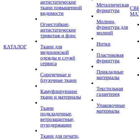
антистатические
Металлическая
ткани повышенной
СВ
фурнитура
видимости
МА
Молнии,
Огнестойкие,
фурнитура для
антистатические
молний
трикотаж и флис
Нитки
КАТАЛОГ
Ткани для
медицинской
Пластиковая
одежды и служб
фурнитура
сервиса
Прикладные
Сорочечные и
материалы
блузочные ткани
Текстильная
Камуфлирующие
галантерея
ткани и материалы
Упаковочные
Ткани
материалы
подкладочные,
ветрозащитные,
пуходержащие
Ткани для печати,