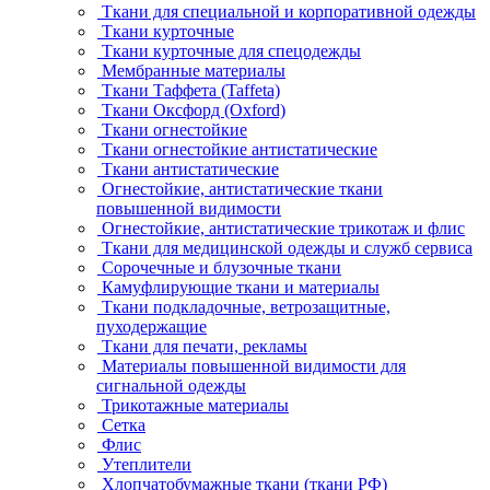
Ткани для специальной и корпоративной одежды
Ткани курточные
Ткани курточные для спецодежды
Мембранные материалы
Ткани Таффета (Taffeta)
Ткани Оксфорд (Oxford)
Ткани огнестойкие
Ткани огнестойкие антистатические
Ткани антистатические
Огнестойкие, антистатические ткани
повышенной видимости
Огнестойкие, антистатические трикотаж и флис
Ткани для медицинской одежды и служб сервиса
Сорочечные и блузочные ткани
Камуфлирующие ткани и материалы
Ткани подкладочные, ветрозащитные,
пуходержащие
Ткани для печати, рекламы
Материалы повышенной видимости для
сигнальной одежды
Трикотажные материалы
Сетка
Флис
Утеплители
Хлопчатобумажные ткани (ткани РФ)