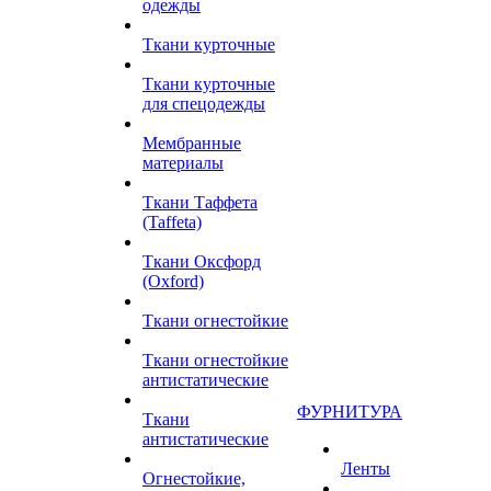
одежды
Ткани курточные
Ткани курточные
для спецодежды
Мембранные
материалы
Ткани Таффета
(Taffeta)
Ткани Оксфорд
(Oxford)
Ткани огнестойкие
Ткани огнестойкие
антистатические
ФУРНИТУРА
Ткани
антистатические
Ленты
Огнестойкие,