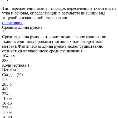
?
Тип переплетения ткани – порядок пересечения в ткани нитей
утка и основы, определяющий в результате внешний вид
лицевой и изнаночной сторон ткани
полотняное
Средняя длина рулона:
?
Средняя длина рулона отражает номинальное количество
ткани в единицах продажи (погонных или квадратных
метрах). Фактическая длина рулона может существенно
отличаться от указанного среднего значения.
104 п.м
283
р.
Количество
(в )
Цена
(за )
Скидка
(%)
1-3
283
р.
4-9
254
р.
-10
%
10-15
226
р.
-20
%
16-80