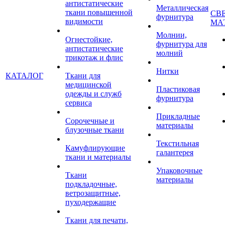
антистатические
Металлическая
ткани повышенной
СВ
фурнитура
видимости
МА
Молнии,
Огнестойкие,
фурнитура для
антистатические
молний
трикотаж и флис
Нитки
КАТАЛОГ
Ткани для
медицинской
Пластиковая
одежды и служб
фурнитура
сервиса
Прикладные
Сорочечные и
материалы
блузочные ткани
Текстильная
Камуфлирующие
галантерея
ткани и материалы
Упаковочные
Ткани
материалы
подкладочные,
ветрозащитные,
пуходержащие
Ткани для печати,