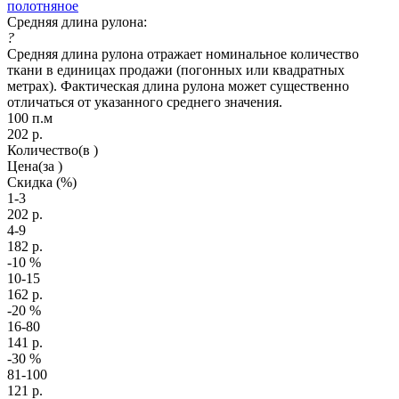
полотняное
Средняя длина рулона:
?
Средняя длина рулона отражает номинальное количество
ткани в единицах продажи (погонных или квадратных
метрах). Фактическая длина рулона может существенно
отличаться от указанного среднего значения.
100 п.м
202
р.
Количество
(в )
Цена
(за )
Скидка
(%)
1-3
202
р.
4-9
182
р.
-10
%
10-15
162
р.
-20
%
16-80
141
р.
-30
%
81-100
121
р.