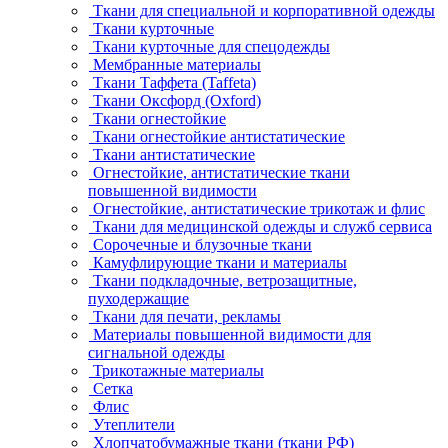
Ткани для специальной и корпоративной одежды
Ткани курточные
Ткани курточные для спецодежды
Мембранные материалы
Ткани Таффета (Taffeta)
Ткани Оксфорд (Oxford)
Ткани огнестойкие
Ткани огнестойкие антистатические
Ткани антистатические
Огнестойкие, антистатические ткани
повышенной видимости
Огнестойкие, антистатические трикотаж и флис
Ткани для медицинской одежды и служб сервиса
Сорочечные и блузочные ткани
Камуфлирующие ткани и материалы
Ткани подкладочные, ветрозащитные,
пуходержащие
Ткани для печати, рекламы
Материалы повышенной видимости для
сигнальной одежды
Трикотажные материалы
Сетка
Флис
Утеплители
Хлопчатобумажные ткани (ткани РФ)