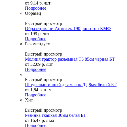
от
9,14 р.
/шт
Подробнее
Образец
Быстрый просмотр
Образец ткани Армитек-190 рип-стоп КМФ
от
199 р.
/шт
Подробнее
Рекомендуем
Быстрый просмотр
Молния трактор разъемная Т5 85см черная БТ
от
32,09 р.
/шт
Подробнее
Быстрый просмотр
Шнур эластичный для масок Д2,8мм белый БТ
от
1,84 р.
/п.м
Подробнее
Хит
Быстрый просмотр
Резинка ткацкая 30мм белая БТ
от
16,47 р.
/п.м
Подробнее