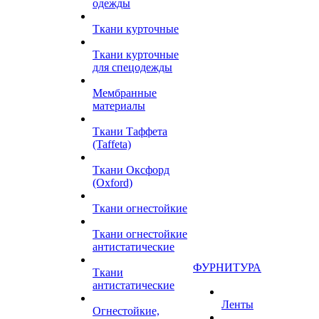
одежды
Ткани курточные
Ткани курточные
для спецодежды
Мембранные
материалы
Ткани Таффета
(Taffeta)
Ткани Оксфорд
(Oxford)
Ткани огнестойкие
Ткани огнестойкие
антистатические
ФУРНИТУРА
Ткани
антистатические
Ленты
Огнестойкие,