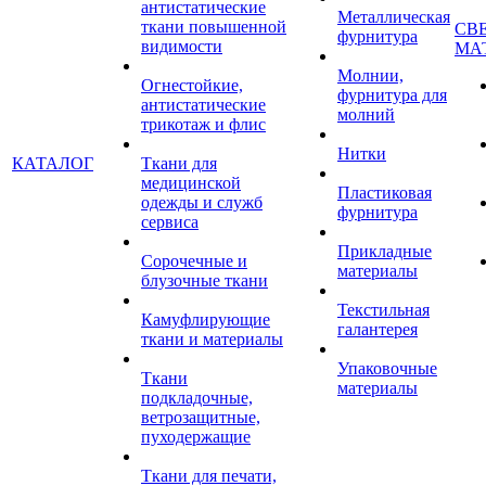
антистатические
Металлическая
ткани повышенной
СВ
фурнитура
видимости
МА
Молнии,
Огнестойкие,
фурнитура для
антистатические
молний
трикотаж и флис
Нитки
КАТАЛОГ
Ткани для
медицинской
Пластиковая
одежды и служб
фурнитура
сервиса
Прикладные
Сорочечные и
материалы
блузочные ткани
Текстильная
Камуфлирующие
галантерея
ткани и материалы
Упаковочные
Ткани
материалы
подкладочные,
ветрозащитные,
пуходержащие
Ткани для печати,