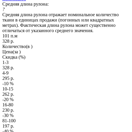
Средняя длина рулона:
?
Средняя длина рулона отражает номинальное количество
ткани в единицах продажи (погонных или квадратных
метрах). Фактическая длина рулона может существенно
отличаться от указанного среднего значения.
101 п.м
328
р.
Количество
(в )
Цена
(за )
Скидка
(%)
1-3
328
р.
4-9
295
р.
-10
%
10-15
262
р.
-20
%
16-80
230
р.
-30
%
81-100
197
р.
-40
%