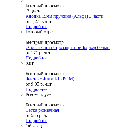
Быстрый просмотр
2 цвета
Кнопка 15мм пружина (Альфа) 3 части
от
1,27 р.
/шт
Подробнее
Готовый отрез
Быстрый просмотр
Отрез ткани ветрозащитной Барьер белый
от
171 р.
/шт
Подробнее
Хит
Быстрый просмотр
Фастекс 40мм БТ (POM)
от
9,95 р.
/шт
Подробнее
Рекомендуем
Быстрый просмотр
Сетка рюкзачная
от
585 р.
/кг
Подробнее
Образец