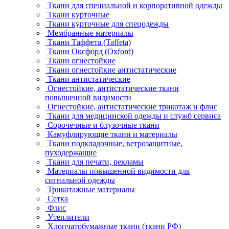
Ткани для специальной и корпоративной одежды
Ткани курточные
Ткани курточные для спецодежды
Мембранные материалы
Ткани Таффета (Taffeta)
Ткани Оксфорд (Oxford)
Ткани огнестойкие
Ткани огнестойкие антистатические
Ткани антистатические
Огнестойкие, антистатические ткани
повышенной видимости
Огнестойкие, антистатические трикотаж и флис
Ткани для медицинской одежды и служб сервиса
Сорочечные и блузочные ткани
Камуфлирующие ткани и материалы
Ткани подкладочные, ветрозащитные,
пуходержащие
Ткани для печати, рекламы
Материалы повышенной видимости для
сигнальной одежды
Трикотажные материалы
Сетка
Флис
Утеплители
Хлопчатобумажные ткани (ткани РФ)