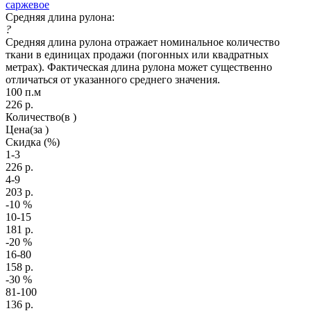
саржевое
Средняя длина рулона:
?
Средняя длина рулона отражает номинальное количество
ткани в единицах продажи (погонных или квадратных
метрах). Фактическая длина рулона может существенно
отличаться от указанного среднего значения.
100 п.м
226
р.
Количество
(в )
Цена
(за )
Скидка
(%)
1-3
226
р.
4-9
203
р.
-10
%
10-15
181
р.
-20
%
16-80
158
р.
-30
%
81-100
136
р.