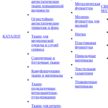
антистатические
Металлическая
ткани повышенной
СВ
фурнитура
видимости
МА
Молнии,
Огнестойкие,
фурнитура для
антистатические
молний
трикотаж и флис
Нитки
КАТАЛОГ
Ткани для
медицинской
Пластиковая
одежды и служб
фурнитура
сервиса
Прикладные
Сорочечные и
материалы
блузочные ткани
Текстильная
Камуфлирующие
галантерея
ткани и материалы
Упаковочные
Ткани
материалы
подкладочные,
ветрозащитные,
пуходержащие
Ткани для печати,