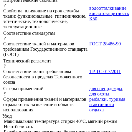
Потребительские свойства
?
водоотталкивание
,
Свойства, влияющие на срок службы
кислотозащитность
ткани: функциональные, гигиенические,
К50
эстетические, технологические,
эксплуатационные
Соответствие стандартам
?
Соответствие тканей и материалов
ГОСТ 28486-90
требованиям Государственного стандарта
(ГОСТ)
Технический регламент
?
Соответствие ткани требованиям
ТР ТС 017/2011
безопасности в пределах Таможенного
союза
Сферы применений
для спецодежды
,
?
для охоты,
Сферы применения тканей и материалов
рыбалки, туризма
отражают их назначение и область
и активного
использования
отдыха
Уход
Максимальная температура стирки 40°C, мягкий режим
Не отбеливать
Барабанная сушка возможна, более низкая температура