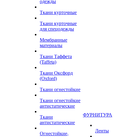
одежды
Ткани курточные
Ткани курточные
для спецодежды
Мембранные
материалы
Ткани Таффета
(Taffeta)
Ткани Оксфорд
(Oxford)
Ткани огнестойкие
Ткани огнестойкие
антистатические
ФУРНИТУРА
Ткани
антистатические
Ленты
Огнестойкие,