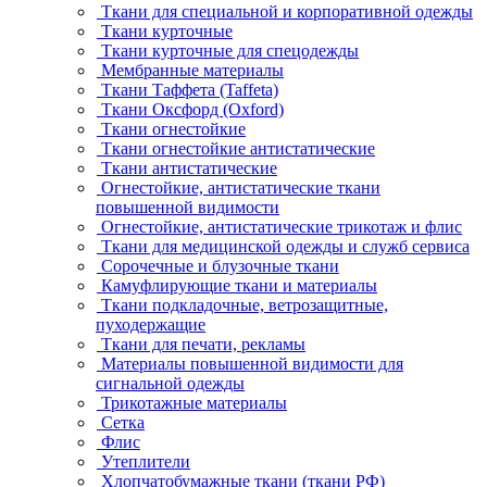
Ткани для специальной и корпоративной одежды
Ткани курточные
Ткани курточные для спецодежды
Мембранные материалы
Ткани Таффета (Taffeta)
Ткани Оксфорд (Oxford)
Ткани огнестойкие
Ткани огнестойкие антистатические
Ткани антистатические
Огнестойкие, антистатические ткани
повышенной видимости
Огнестойкие, антистатические трикотаж и флис
Ткани для медицинской одежды и служб сервиса
Сорочечные и блузочные ткани
Камуфлирующие ткани и материалы
Ткани подкладочные, ветрозащитные,
пуходержащие
Ткани для печати, рекламы
Материалы повышенной видимости для
сигнальной одежды
Трикотажные материалы
Сетка
Флис
Утеплители
Хлопчатобумажные ткани (ткани РФ)