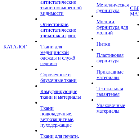
антистатические
Металлическая
ткани повышенной
СВ
фурнитура
видимости
МА
Молнии,
Огнестойкие,
фурнитура для
антистатические
молний
трикотаж и флис
Нитки
КАТАЛОГ
Ткани для
медицинской
Пластиковая
одежды и служб
фурнитура
сервиса
Прикладные
Сорочечные и
материалы
блузочные ткани
Текстильная
Камуфлирующие
галантерея
ткани и материалы
Упаковочные
Ткани
материалы
подкладочные,
ветрозащитные,
пуходержащие
Ткани для печати,