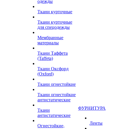
одежды
Ткани курточные
Ткани курточные
для спецодежды
Мембранные
материалы
Ткани Таффета
(Taffeta)
Ткани Оксфорд
(Oxford)
Ткани огнестойкие
Ткани огнестойкие
антистатические
ФУРНИТУРА
Ткани
антистатические
Ленты
Огнестойкие,