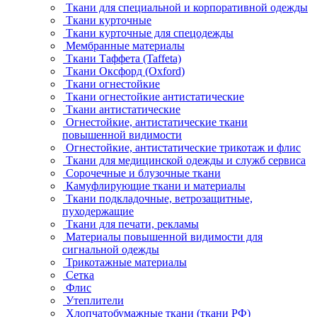
Ткани для специальной и корпоративной одежды
Ткани курточные
Ткани курточные для спецодежды
Мембранные материалы
Ткани Таффета (Taffeta)
Ткани Оксфорд (Oxford)
Ткани огнестойкие
Ткани огнестойкие антистатические
Ткани антистатические
Огнестойкие, антистатические ткани
повышенной видимости
Огнестойкие, антистатические трикотаж и флис
Ткани для медицинской одежды и служб сервиса
Сорочечные и блузочные ткани
Камуфлирующие ткани и материалы
Ткани подкладочные, ветрозащитные,
пуходержащие
Ткани для печати, рекламы
Материалы повышенной видимости для
сигнальной одежды
Трикотажные материалы
Сетка
Флис
Утеплители
Хлопчатобумажные ткани (ткани РФ)