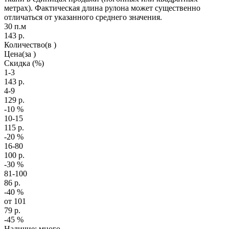
метрах). Фактическая длина рулона может существенно
отличаться от указанного среднего значения.
30 п.м
143
р.
Количество
(в )
Цена
(за )
Скидка
(%)
1-3
143
р.
4-9
129
р.
-10
%
10-15
115
р.
-20
%
16-80
100
р.
-30
%
81-100
86
р.
-40
%
от 101
79
р.
-45
%
Наличие: много