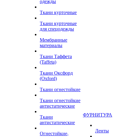
одежды
Ткани курточные
Ткани курточные
для спецодежды
Мембранные
материалы
Ткани Таффета
(Taffeta)
Ткани Оксфорд
(Oxford)
Ткани огнестойкие
Ткани огнестойкие
антистатические
ФУРНИТУРА
Ткани
антистатические
Ленты
Огнестойкие,