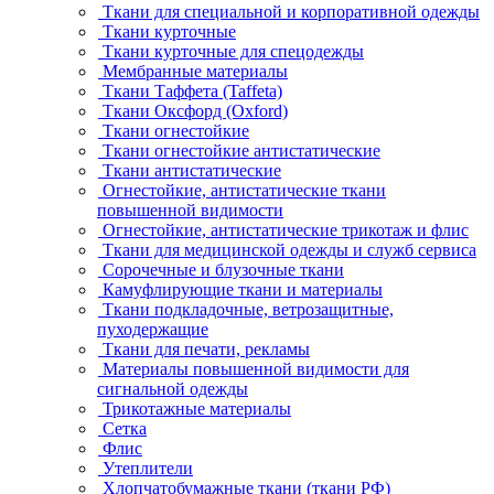
Ткани для специальной и корпоративной одежды
Ткани курточные
Ткани курточные для спецодежды
Мембранные материалы
Ткани Таффета (Taffeta)
Ткани Оксфорд (Oxford)
Ткани огнестойкие
Ткани огнестойкие антистатические
Ткани антистатические
Огнестойкие, антистатические ткани
повышенной видимости
Огнестойкие, антистатические трикотаж и флис
Ткани для медицинской одежды и служб сервиса
Сорочечные и блузочные ткани
Камуфлирующие ткани и материалы
Ткани подкладочные, ветрозащитные,
пуходержащие
Ткани для печати, рекламы
Материалы повышенной видимости для
сигнальной одежды
Трикотажные материалы
Сетка
Флис
Утеплители
Хлопчатобумажные ткани (ткани РФ)