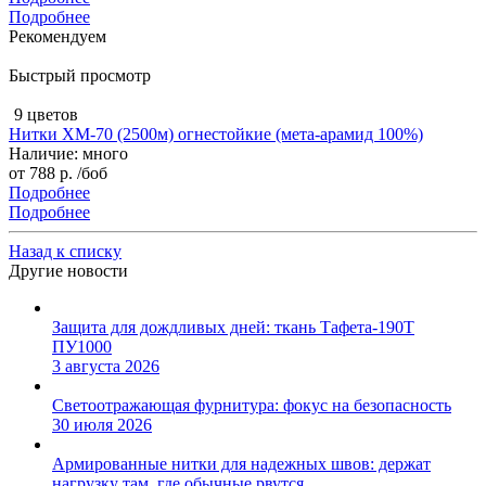
Подробнее
Рекомендуем
Быстрый просмотр
9 цветов
Нитки XM-70 (2500м) огнестойкие (мета-арамид 100%)
Наличие: много
от
788 р.
/боб
Подробнее
Подробнее
Назад к списку
Другие новости
Защита для дождливых дней: ткань Тафета-190Т
ПУ1000
3 августа 2026
Светоотражающая фурнитура: фокус на безопасность
30 июля 2026
Армированные нитки для надежных швов: держат
нагрузку там, где обычные рвутся