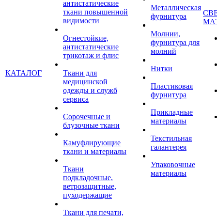
антистатические
Металлическая
ткани повышенной
СВ
фурнитура
видимости
МА
Молнии,
Огнестойкие,
фурнитура для
антистатические
молний
трикотаж и флис
Нитки
КАТАЛОГ
Ткани для
медицинской
Пластиковая
одежды и служб
фурнитура
сервиса
Прикладные
Сорочечные и
материалы
блузочные ткани
Текстильная
Камуфлирующие
галантерея
ткани и материалы
Упаковочные
Ткани
материалы
подкладочные,
ветрозащитные,
пуходержащие
Ткани для печати,