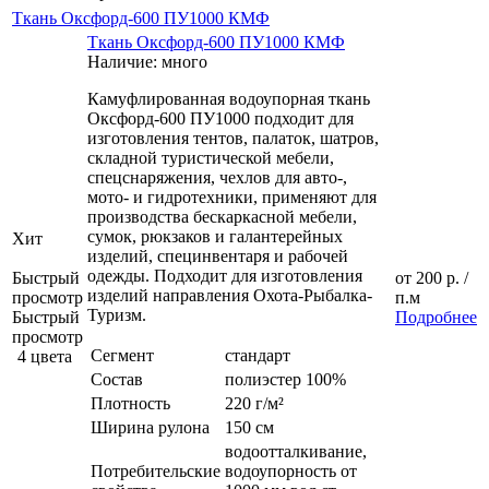
Ткань Оксфорд-600 ПУ1000 КМФ
Ткань Оксфорд-600 ПУ1000 КМФ
Наличие: много
Камуфлированная водоупорная ткань
Оксфорд-600 ПУ1000 подходит для
изготовления тентов, палаток, шатров,
складной туристической мебели,
спецснаряжения, чехлов для авто-,
мото- и гидротехники, применяют для
производства бескаркасной мебели,
сумок, рюкзаков и галантерейных
Хит
изделий, специнвентаря и рабочей
одежды. Подходит для изготовления
Быстрый
от
200 р.
/
изделий направления Охота-Рыбалка-
просмотр
п.м
Туризм.
Быстрый
Подробнее
просмотр
Сегмент
стандарт
4 цвета
Состав
полиэстер 100%
Плотность
220 г/м²
Ширина рулона
150 см
водоотталкивание,
Потребительские
водоупорность от