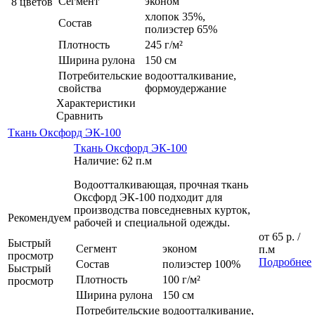
Сегмент
эконом
8 цветов
хлопок 35%,
Состав
полиэстер 65%
Плотность
245 г/м²
Ширина рулона
150 см
Потребительские
водоотталкивание,
свойства
формоудержание
Характеристики
Сравнить
Ткань Оксфорд ЭК-100
Ткань Оксфорд ЭК-100
Наличие: 62 п.м
Водоотталкивающая, прочная ткань
Оксфорд ЭК-100 подходит для
производства повседневных курток,
Рекомендуем
рабочей и специальной одежды.
от
65 р.
/
Быстрый
Сегмент
эконом
п.м
просмотр
Подробнее
Состав
полиэстер 100%
Быстрый
Плотность
100 г/м²
просмотр
Ширина рулона
150 см
Потребительские
водоотталкивание,