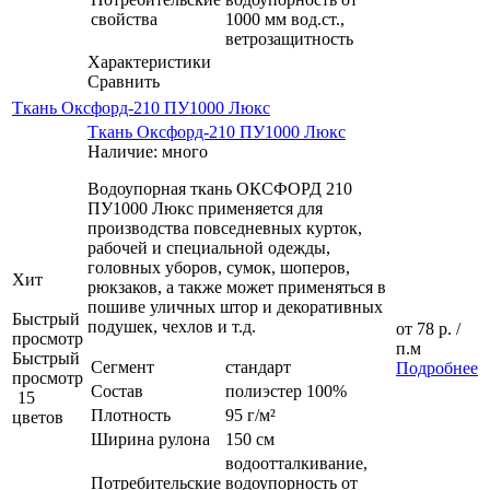
свойства
1000 мм вод.ст.,
ветрозащитность
Характеристики
Сравнить
Ткань Оксфорд-210 ПУ1000 Люкс
Ткань Оксфорд-210 ПУ1000 Люкс
Наличие: много
Водоупорная ткань ОКСФОРД 210
ПУ1000 Люкс применяется для
производства повседневных курток,
рабочей и специальной одежды,
головных уборов, сумок, шоперов,
Хит
рюкзаков, а также может применяться в
пошиве уличных штор и декоративных
Быстрый
подушек, чехлов и т.д.
от
78 р.
/
просмотр
п.м
Быстрый
Сегмент
стандарт
Подробнее
просмотр
Состав
полиэстер 100%
15
Плотность
95 г/м²
цветов
Ширина рулона
150 см
водоотталкивание,
Потребительские
водоупорность от