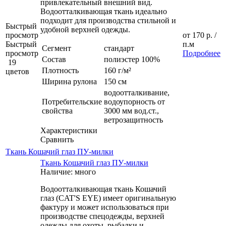
привлекательный внешний вид.
Водоотталкивающая ткань идеально
подходит для производства стильной и
Быстрый
удобной верхней одежды.
просмотр
от
170 р.
/
Быстрый
п.м
Сегмент
стандарт
просмотр
Подробнее
Состав
полиэстер 100%
19
Плотность
160 г/м²
цветов
Ширина рулона
150 см
водоотталкивание,
Потребительские
водоупорность от
свойства
3000 мм вод.ст.,
ветрозащитность
Характеристики
Сравнить
Ткань Кошачий глаз ПУ-милки
Ткань Кошачий глаз ПУ-милки
Наличие: много
Водоотталкивающая ткань Кошачий
глаз (CAT'S EYE) имеет оригинальную
фактуру и может использоваться при
производстве спецодежды, верхней
одежды для охоты, рыбалки и