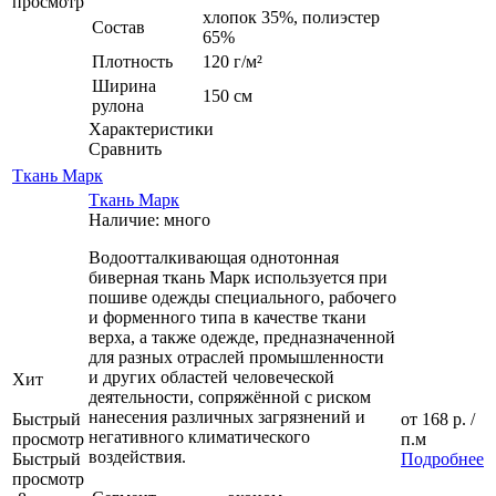
просмотр
хлопок 35%, полиэстер
Состав
65%
Плотность
120 г/м²
Ширина
150 см
рулона
Характеристики
Сравнить
Ткань Марк
Ткань Марк
Наличие: много
Водоотталкивающая однотонная
биверная ткань Марк используется при
пошиве одежды специального, рабочего
и форменного типа в качестве ткани
верха, а также одежде, предназначенной
для разных отраслей промышленности
и других областей человеческой
Хит
деятельности, сопряжённой с риском
нанесения различных загрязнений и
Быстрый
от
168 р.
/
негативного климатического
просмотр
п.м
воздействия.
Быстрый
Подробнее
просмотр