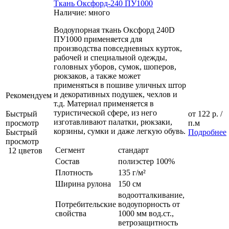
Ткань Оксфорд-240 ПУ1000
Наличие: много
Водоупорная ткань Оксфорд 240D
ПУ1000 применяется для
производства повседневных курток,
рабочей и специальной одежды,
головных уборов, сумок, шоперов,
рюкзаков, а также может
применяться в пошиве уличных штор
и декоративных подушек, чехлов и
Рекомендуем
т.д. Материал применяется в
туристической сфере, из него
Быстрый
от
122 р.
/
изготавливают палатки, рюкзаки,
просмотр
п.м
корзины, сумки и даже легкую обувь.
Быстрый
Подробнее
просмотр
Сегмент
стандарт
12 цветов
Состав
полиэстер 100%
Плотность
135 г/м²
Ширина рулона
150 см
водоотталкивание,
Потребительские
водоупорность от
свойства
1000 мм вод.ст.,
ветрозащитность