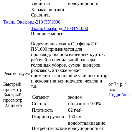
свойства
водоупорность
Характеристики
Сравнить
Ткань Оксфорд-210 ПУ1000
Ткань Оксфорд-210 ПУ1000
Наличие: много
Водоупорная ткань Оксфорд-210
ПУ1000 применяется для
производства повседневных курток,
рабочей и специальной одежды,
головных уборов, сумок, шоперов,
рюкзаков, а также может
Рекомендуем
применяться в пошиве уличных штор
и декоративных подушек, чехлов и
Быстрый
от
74 р.
/
т.д.
просмотр
п.м
Быстрый
Подробнее
Сегмент
эконом
просмотр
Состав
полиэстер 100%
23 цвета
Плотность
82 г/м²
Ширина рулона
150 см
водоотталкивание,
Потребительские
водоупорность от