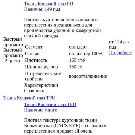
Ткань Кошачий глаз PU
Наличие: 149 п.м
Плотная курточная ткань сложного
переплетения предназначена для
производства удобной и комфортной
верхней одежды.
Быстрый
от
124 р.
/
просмотр
Сегмент
стандарт
п.м
Быстрый
Подробнее
Состав
полиэстер 100%
просмотр
Плотность
165 г/м²
2 цвета
Ширина рулона
150 см
Потребительские
водоотталкивание
свойства
Характеристики
Сравнить
Ткань Кошачий глаз TPU
Ткань Кошачий глаз TPU
Наличие: много
Плотная текстура курточной ткани
Кошачий глаз (CAT'S EYE) со сложным
переплетением придает ей очень