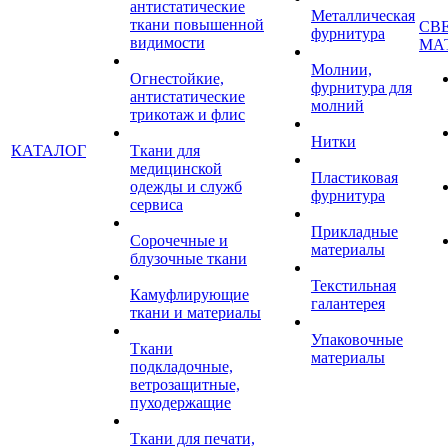
антистатические
Металлическая
ткани повышенной
СВ
фурнитура
видимости
МА
Молнии,
Огнестойкие,
фурнитура для
антистатические
молний
трикотаж и флис
Нитки
КАТАЛОГ
Ткани для
медицинской
Пластиковая
одежды и служб
фурнитура
сервиса
Прикладные
Сорочечные и
материалы
блузочные ткани
Текстильная
Камуфлирующие
галантерея
ткани и материалы
Упаковочные
Ткани
материалы
подкладочные,
ветрозащитные,
пуходержащие
Ткани для печати,