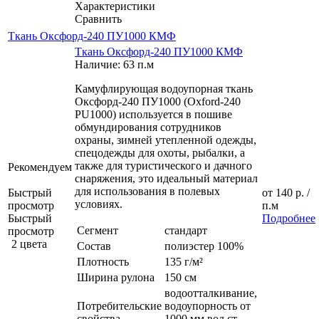
Характеристики
Сравнить
Ткань Оксфорд-240 ПУ1000 КМФ
Ткань Оксфорд-240 ПУ1000 КМФ
Наличие: 63 п.м
Камуфлирующая водоупорная ткань
Оксфорд-240 ПУ1000 (Oxford-240
PU1000) используется в пошиве
обмундирования сотрудников
охраны, зимней утепленной одежды,
спецодежды для охоты, рыбалки, а
также для туристического и дачного
Рекомендуем
снаряжения, это идеальный материал
для использования в полевых
Быстрый
от
140 р.
/
условиях.
просмотр
п.м
Быстрый
Подробнее
Сегмент
стандарт
просмотр
2 цвета
Состав
полиэстер 100%
Плотность
135 г/м²
Ширина рулона
150 см
водоотталкивание,
Потребительские
водоупорность от
свойства
1000 мм вод.ст.,