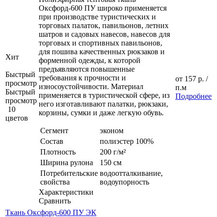
Оксфорд-600 ПУ широко применяется
при производстве туристических и
торговых палаток, павильонов, летних
шатров и садовых навесов, навесов для
торговых и спортивных павильонов,
для пошива качественных рюкзаков и
Хит
форменной одежды, к которой
предъявляются повышенные
Быстрый
требования к прочности и
от
157 р.
/
просмотр
износоустойчивости. Материал
п.м
Быстрый
применяется в туристической сфере, из
Подробнее
просмотр
него изготавливают палатки, рюкзаки,
10
корзины, сумки и даже легкую обувь.
цветов
Сегмент
эконом
Состав
полиэстер 100%
Плотность
200 г/м²
Ширина рулона
150 см
Потребительские
водоотталкивание,
свойства
водоупорность
Характеристики
Сравнить
Ткань Оксфорд-600 ПУ ЭК