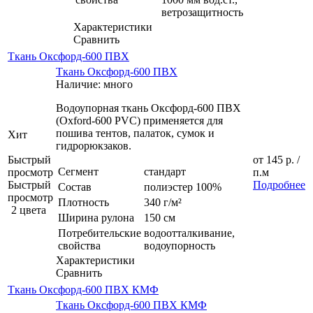
ветрозащитность
Характеристики
Сравнить
Ткань Оксфорд-600 ПВХ
Ткань Оксфорд-600 ПВХ
Наличие: много
Водоупорная ткань Оксфорд-600 ПВХ
(Oxford-600 PVC) применяется для
пошива тентов, палаток, сумок и
Хит
гидрорюкзаков.
Быстрый
от
145 р.
/
Сегмент
стандарт
просмотр
п.м
Быстрый
Подробнее
Состав
полиэстер 100%
просмотр
Плотность
340 г/м²
2 цвета
Ширина рулона
150 см
Потребительские
водоотталкивание,
свойства
водоупорность
Характеристики
Сравнить
Ткань Оксфорд-600 ПВХ КМФ
Ткань Оксфорд-600 ПВХ КМФ