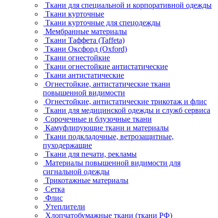
Ткани для специальной и корпоративной одежды
Ткани курточные
Ткани курточные для спецодежды
Мембранные материалы
Ткани Таффета (Taffeta)
Ткани Оксфорд (Oxford)
Ткани огнестойкие
Ткани огнестойкие антистатические
Ткани антистатические
Огнестойкие, антистатические ткани
повышенной видимости
Огнестойкие, антистатические трикотаж и флис
Ткани для медицинской одежды и служб сервиса
Сорочечные и блузочные ткани
Камуфлирующие ткани и материалы
Ткани подкладочные, ветрозащитные,
пуходержащие
Ткани для печати, рекламы
Материалы повышенной видимости для
сигнальной одежды
Трикотажные материалы
Сетка
Флис
Утеплители
Хлопчатобумажные ткани (ткани РФ)