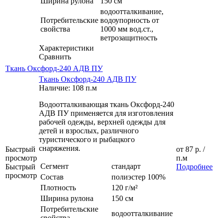
Ширина рулона
150 см
водоотталкивание,
Потребительские
водоупорность от
свойства
1000 мм вод.ст.,
ветрозащитность
Характеристики
Сравнить
Ткань Оксфорд-240 АДВ ПУ
Ткань Оксфорд-240 АДВ ПУ
Наличие: 108 п.м
Водоотталкивающая ткань Оксфорд-240
АДВ ПУ применяется для изготовления
рабочей одежды, верхней одежды для
детей и взрослых, различного
туристического и рыбацкого
снаряжения.
Быстрый
от
87 р.
/
просмотр
п.м
Сегмент
стандарт
Быстрый
Подробнее
просмотр
Состав
полиэстер 100%
Плотность
120 г/м²
Ширина рулона
150 см
Потребительские
водоотталкивание
свойства