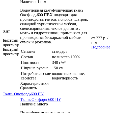
Наличие: 1 п.м
Водоупорная камуфлирующая ткань
Оксфорд-600 ПВХ подходит для
производства тентов, пологов, шатров,
складной туристической мебели,
спецснаряжения, чехлов для авто-,
Хит
мото- и гидротехники, применяют для
производства бескаркасной мебели,
от
227 р.
/
Быстрый
сумок и рюкзаков.
п.м
просмотр
Подробнее
Быстрый
Сегмент
стандарт
просмотр
Состав
полиэстер 100%
Плотность
340 г/м²
Ширина рулона
150 см
Потребительские
водоотталкивание,
свойства
водоупорность
Характеристики
Сравнить
Ткань Оксфорд-600 ПУ
Ткань Оксфорд-600 ПУ
Наличие: много
Полиэфирная тентовая ткань