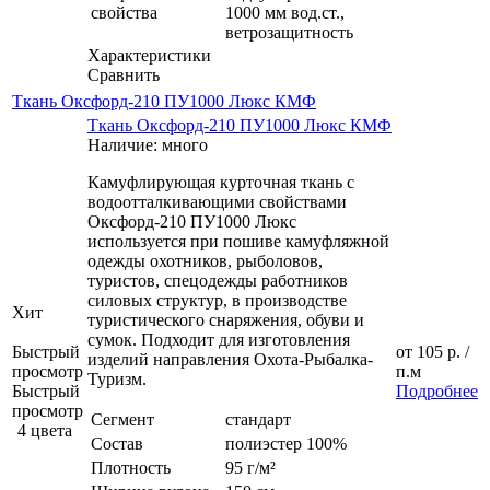
свойства
1000 мм вод.ст.,
ветрозащитность
Характеристики
Сравнить
Ткань Оксфорд-210 ПУ1000 Люкс КМФ
Ткань Оксфорд-210 ПУ1000 Люкс КМФ
Наличие: много
Камуфлирующая курточная ткань с
водоотталкивающими свойствами
Оксфорд-210 ПУ1000 Люкс
используется при пошиве камуфляжной
одежды охотников, рыболовов,
туристов, спецодежды работников
силовых структур, в производстве
Хит
туристического снаряжения, обуви и
сумок. Подходит для изготовления
Быстрый
от
105 р.
/
изделий направления Охота-Рыбалка-
просмотр
п.м
Туризм.
Быстрый
Подробнее
просмотр
Сегмент
стандарт
4 цвета
Состав
полиэстер 100%
Плотность
95 г/м²