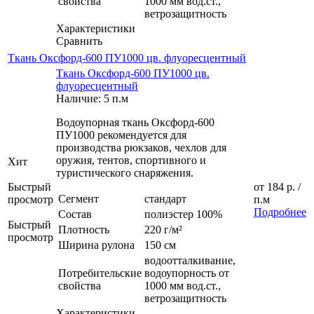
свойства
1000 мм вод.ст.,
ветрозащитность
Характеристики
Сравнить
Ткань Оксфорд-600 ПУ1000 цв. флуоресцентный
Ткань Оксфорд-600 ПУ1000 цв.
флуоресцентный
Наличие: 5 п.м
Водоупорная ткань Оксфорд-600
ПУ1000 рекомендуется для
производства рюкзаков, чехлов для
оружия, тентов, спортивного и
Хит
туристического снаряжения.
Быстрый
от
184 р.
/
Сегмент
стандарт
просмотр
п.м
Подробнее
Состав
полиэстер 100%
Быстрый
Плотность
220 г/м²
просмотр
Ширина рулона
150 см
водоотталкивание,
Потребительские
водоупорность от
свойства
1000 мм вод.ст.,
ветрозащитность
Характеристики