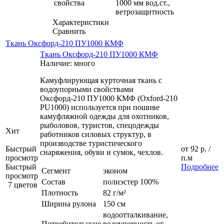
свойства
1000 мм вод.ст.,
ветрозащитность
Характеристики
Сравнить
Ткань Оксфорд-210 ПУ1000 КМФ
Ткань Оксфорд-210 ПУ1000 КМФ
Наличие: много
Камуфлирующая курточная ткань с
водоупорными свойствами
Оксфорд-210 ПУ1000 КМФ (Oxford-210
PU1000) используется при пошиве
камуфляжной одежды для охотников,
рыболовов, туристов, спецодежды
Хит
работников силовых структур, в
производстве туристического
Быстрый
от
92 р.
/
снаряжения, обуви и сумок, чехлов.
просмотр
п.м
Быстрый
Подробнее
Сегмент
эконом
просмотр
Состав
полиэстер 100%
7 цветов
Плотность
82 г/м²
Ширина рулона
150 см
водоотталкивание,
Потребительские
водоупорность от