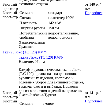
активного отдыха.
Быстрый
от
140 р.
/
просмотр
п.м
Сегмент
стандарт
Быстрый
Подробнее
просмотр
Состав
полиэстер 100%
Плотность
142 г/м²
Ширина рулона
150 см
Потребительские
водоотталкивание,
свойства
водоупорность
Характеристики
Сравнить
Ткань Люкс (ТС 120) КМФ
Ткань Люкс (ТС 120) КМФ
Наличие: 97 п.м
Камуфлирующая смесовая ткань Люкс
(Т/С 120) предназначена для пошива
рубашечных изделий, костюмов и
головных уборов для активного отдыха,
туризма, охоты и рыбалки. Подходит
для изготовления изделий направления
Быстрый
от
141 р.
/
Охота-Рыбалка-Туризм.
просмотр
п.м
Быстрый
Подробнее
Сегмент
эконом