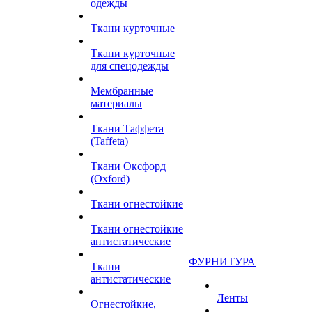
одежды
Ткани курточные
Ткани курточные
для спецодежды
Мембранные
материалы
Ткани Таффета
(Taffeta)
Ткани Оксфорд
(Oxford)
Ткани огнестойкие
Ткани огнестойкие
антистатические
ФУРНИТУРА
Ткани
антистатические
Ленты
Огнестойкие,