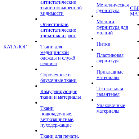
антистатические
Металлическая
ткани повышенной
СВ
фурнитура
видимости
МА
Молнии,
Огнестойкие,
фурнитура для
антистатические
молний
трикотаж и флис
Нитки
КАТАЛОГ
Ткани для
медицинской
Пластиковая
одежды и служб
фурнитура
сервиса
Прикладные
Сорочечные и
материалы
блузочные ткани
Текстильная
Камуфлирующие
галантерея
ткани и материалы
Упаковочные
Ткани
материалы
подкладочные,
ветрозащитные,
пуходержащие
Ткани для печати,