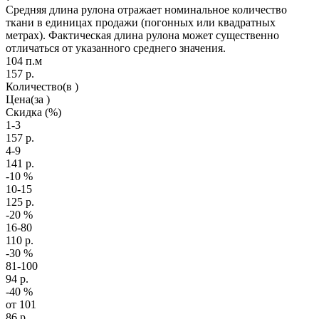
Средняя длина рулона отражает номинальное количество
ткани в единицах продажи (погонных или квадратных
метрах). Фактическая длина рулона может существенно
отличаться от указанного среднего значения.
104 п.м
157
р.
Количество
(в )
Цена
(за )
Скидка
(%)
1-3
157
р.
4-9
141
р.
-10
%
10-15
125
р.
-20
%
16-80
110
р.
-30
%
81-100
94
р.
-40
%
от 101
86
р.