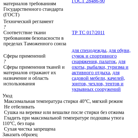
ГОСТ 28486-90
материалов требованиям
Государственного стандарта
(ГОСТ)
Технический регламент
?
Соответствие ткани
ТР ТС 017/2011
требованиям безопасности в
пределах Таможенного союза
для спецодежды
,
для обуви,
Сферы применений
сумок и спортивного
?
снаряжения, палаток
,
для
Сферы применения тканей и
охоты, рыбалки, туризма и
материалов отражают их
активного отдыха
,
для
назначение и область
садовой мебели, качелей,
использования
зонтов, чехлов, тентов и
укрывных сооружений
Уход
Максимальная температура стирки 40°C, мягкий режим
Не отбеливать
Сушка на веревке или вешалке после стирки без отжима
Гладить при максимальной температуре подошвы утюга
110°C, без пара
Сухая чистка запрещена
Заказать образец