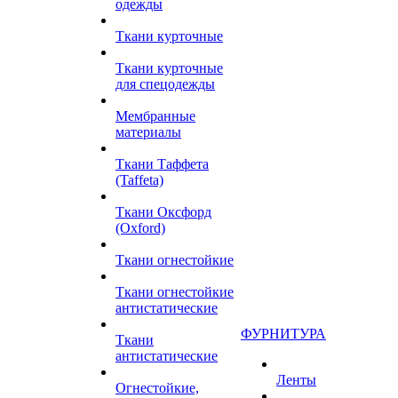
одежды
Ткани курточные
Ткани курточные
для спецодежды
Мембранные
материалы
Ткани Таффета
(Taffeta)
Ткани Оксфорд
(Oxford)
Ткани огнестойкие
Ткани огнестойкие
антистатические
ФУРНИТУРА
Ткани
антистатические
Ленты
Огнестойкие,