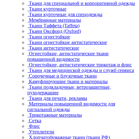
Ткани для специальной и корпоративной одежды
Ткани курточные
Ткани курточные для спецодежды
Мембранные материалы
Ткани Таффета (Taffeta)
Ткани Оксфорд (Oxford)
Ткани огнестойкие
Ткани огнестойкие антистатические
Ткани антистатические
Огнестойкие, антистатические ткани
повышенной видимости
Огнестойкие, антистатические трикотаж и флис
Ткани для медицинской одежды и служб сервиса
Сорочечные и блузочные ткани
Камуфлирующие ткани и материалы
Ткани подкладочные, ветрозащитные,
пуходержащие
Ткани для печати, рекламы
Материалы повышенной видимости для
сигнальной одежды
Трикотажные материалы
Сетка
Флис
Утеплители
Хлопчатобумажные ткани (ткани РФ)