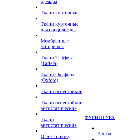
одежды
Ткани курточные
Ткани курточные
для спецодежды
Мембранные
материалы
Ткани Таффета
(Taffeta)
Ткани Оксфорд
(Oxford)
Ткани огнестойкие
Ткани огнестойкие
антистатические
ФУРНИТУРА
Ткани
антистатические
Ленты
Огнестойкие,