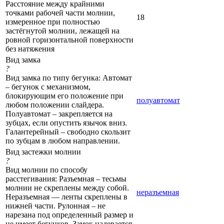
Расстояние между крайними
точками рабочей части молнии,
18
измеренное при полностью
застёгнутой молнии, лежащей на
ровной горизонтальной поверхности
без натяжения
Вид замка
?
Вид замка по типу бегунка: Автомат
– бегунок с механизмом,
блокирующим его положение при
полуавтомат
любом положении слайдера.
Полуавтомат – закрепляется на
зубцах, если опустить язычок вниз.
Галантерейный – свободно скользит
по зубцам в любом направлении.
Вид застежки молнии
?
Вид молнии по способу
расстегивания: Разъемная – тесьмы
молнии не скреплены между собой.
неразъемная
Неразъемная — ленты скреплены в
нижней части. Рулонная – не
нарезана под определенный размер и
не имеет бегунков. Замок надевается