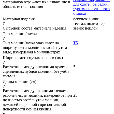
материалов отражают их назначение и
для охоты, рыбалки,
область использования
туризма и активного
отдыха
Материал изделия
бегунок: цинк;
?
тесьма: полиэстер;
Сырьевой состав материала изделия
звено: нейлон
Тип молнии / замка
?
Тип молнии/замка указывает на
Т5
ширину звена молнии в застёгнутом
виде, измеряемая в миллиметрах
Ширина застегнутых звеньев (мм)
?
Расстояние между внешними краями
5
сцепленных зубцов молнии, без учёта
тесьмы.
Длина молнии (см)
?
Расстояние между крайними точками
рабочей части молнии, измеренное при
25
полностью застёгнутой молнии,
лежащей на ровной горизонтальной
поверхности без натяжения