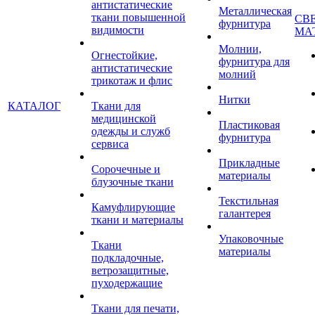
антистатические
Металлическая
ткани повышенной
СВ
фурнитура
видимости
МА
Молнии,
Огнестойкие,
фурнитура для
антистатические
молний
трикотаж и флис
Нитки
КАТАЛОГ
Ткани для
медицинской
Пластиковая
одежды и служб
фурнитура
сервиса
Прикладные
Сорочечные и
материалы
блузочные ткани
Текстильная
Камуфлирующие
галантерея
ткани и материалы
Упаковочные
Ткани
материалы
подкладочные,
ветрозащитные,
пуходержащие
Ткани для печати,