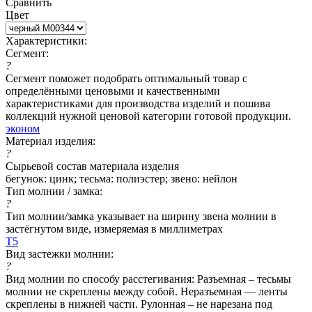
Сравнить
Цвет
Характеристики:
Сегмент:
?
Сегмент поможет подобрать оптимальный товар с
определёнными ценовыми и качественными
характеристиками для производства изделий и пошива
коллекций нужной ценовой категории готовой продукции.
эконом
Материал изделия:
?
Сырьевой состав материала изделия
бегунок: цинк; тесьма: полиэстер; звено: нейлон
Тип молнии / замка:
?
Тип молнии/замка указывает на ширину звена молнии в
застёгнутом виде, измеряемая в миллиметрах
Т5
Вид застежки молнии:
?
Вид молнии по способу расстегивания: Разъемная – тесьмы
молнии не скреплены между собой. Неразъемная — ленты
скреплены в нижней части. Рулонная – не нарезана под