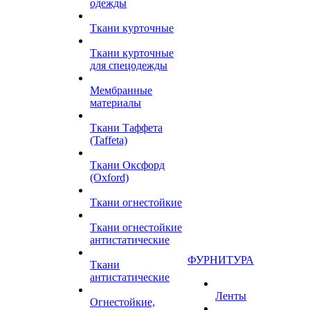
одежды
Ткани курточные
Ткани курточные
для спецодежды
Мембранные
материалы
Ткани Таффета
(Taffeta)
Ткани Оксфорд
(Oxford)
Ткани огнестойкие
Ткани огнестойкие
антистатические
ФУРНИТУРА
Ткани
антистатические
Ленты
Огнестойкие,