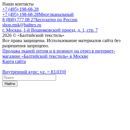
Наши контакты
+7 (495) 198-68-28
+7 (495) 198-68-28
Многоканальный
8 (800) 777 08 27
Бесплатно по России
shop.msk@balttex.ru
г. Москва, 1-й Вешняковский проезд, д. 1, стр. 7
2026 © «Балтийский текстиль»
Все права защищены. Использование материалов сайта без
разрешения запрещено.
Продажа тканей оптом и в розницу на отрез в интернет-
магазине «Балтийский текстиль» в Москве
Карта сайта
Внутренний курс: у.е. = 83.0359
Найти