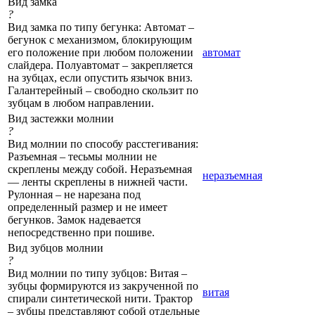
Вид замка
?
Вид замка по типу бегунка: Автомат –
бегунок с механизмом, блокирующим
его положение при любом положении
автомат
слайдера. Полуавтомат – закрепляется
на зубцах, если опустить язычок вниз.
Галантерейный – свободно скользит по
зубцам в любом направлении.
Вид застежки молнии
?
Вид молнии по способу расстегивания:
Разъемная – тесьмы молнии не
скреплены между собой. Неразъемная
неразъемная
— ленты скреплены в нижней части.
Рулонная – не нарезана под
определенный размер и не имеет
бегунков. Замок надевается
непосредственно при пошиве.
Вид зубцов молнии
?
Вид молнии по типу зубцов: Витая –
зубцы формируются из закрученной по
витая
спирали синтетической нити. Трактор
– зубцы представляют собой отдельные