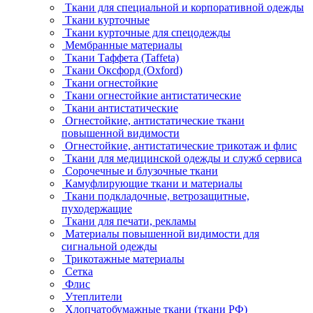
Ткани для специальной и корпоративной одежды
Ткани курточные
Ткани курточные для спецодежды
Мембранные материалы
Ткани Таффета (Taffeta)
Ткани Оксфорд (Oxford)
Ткани огнестойкие
Ткани огнестойкие антистатические
Ткани антистатические
Огнестойкие, антистатические ткани
повышенной видимости
Огнестойкие, антистатические трикотаж и флис
Ткани для медицинской одежды и служб сервиса
Сорочечные и блузочные ткани
Камуфлирующие ткани и материалы
Ткани подкладочные, ветрозащитные,
пуходержащие
Ткани для печати, рекламы
Материалы повышенной видимости для
сигнальной одежды
Трикотажные материалы
Сетка
Флис
Утеплители
Хлопчатобумажные ткани (ткани РФ)