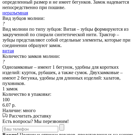
определенный размер и не имеет бегунков. Замок надевается
непосредственно при пошиве.
неразъемная
Вид зубцов молнии:
?
Вид молнии по типу зубцов: Витая – зубцы формируются из
закрученной по спирали синтетической нити. Трактор –
зубцы представляют собой отдельные элементы, которые при
соединении образуют замок.
витая
Количество замков молнии:
?
Однозамковые – имеют 1 бегунок, удобны для коротких
изделий: курток, рубашек, а также сумок. Двухзамковые –
имеют 2 бегунка, удобны для длинных изделий: халатов,
пуховиков.
1 замок
Количество в упаковке:
100
6.07
р.
Наличие: много
Рассчитать доставку
Есть вопросы? Мы перезвоним!
Важно!
Цветовые оттенки товаров, представленных на нашем