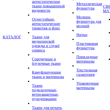
антистатические
Металлическая
ткани повышенной
СВ
фурнитура
видимости
МА
Молнии,
Огнестойкие,
фурнитура для
антистатические
молний
трикотаж и флис
Нитки
КАТАЛОГ
Ткани для
медицинской
Пластиковая
одежды и служб
фурнитура
сервиса
Прикладные
Сорочечные и
материалы
блузочные ткани
Текстильная
Камуфлирующие
галантерея
ткани и материалы
Упаковочные
Ткани
материалы
подкладочные,
ветрозащитные,
пуходержащие
Ткани для печати,