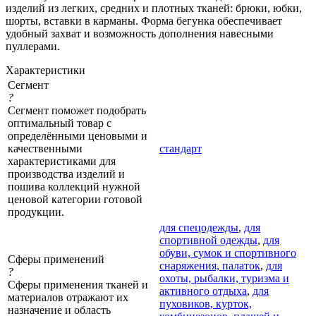
изделий из легких, средних и плотных тканей: брюки, юбки,
шорты, вставки в карманы. Форма бегунка обеспечивает
удобный захват и возможность дополнения навесными
пуллерами.
Характеристики
Сегмент
?
Сегмент поможет подобрать
оптимальный товар с
определёнными ценовыми и
качественными
стандарт
характеристиками для
производства изделий и
пошива коллекций нужной
ценовой категории готовой
продукции.
для спецодежды
,
для
спортивной одежды
,
для
обуви, сумок и спортивного
Сферы применений
снаряжения, палаток
,
для
?
охоты, рыбалки, туризма и
Сферы применения тканей и
активного отдыха
,
для
материалов отражают их
пуховиков, курток,
назначение и область