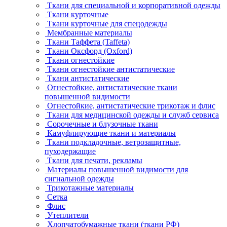
Ткани для специальной и корпоративной одежды
Ткани курточные
Ткани курточные для спецодежды
Мембранные материалы
Ткани Таффета (Taffeta)
Ткани Оксфорд (Oxford)
Ткани огнестойкие
Ткани огнестойкие антистатические
Ткани антистатические
Огнестойкие, антистатические ткани
повышенной видимости
Огнестойкие, антистатические трикотаж и флис
Ткани для медицинской одежды и служб сервиса
Сорочечные и блузочные ткани
Камуфлирующие ткани и материалы
Ткани подкладочные, ветрозащитные,
пуходержащие
Ткани для печати, рекламы
Материалы повышенной видимости для
сигнальной одежды
Трикотажные материалы
Сетка
Флис
Утеплители
Хлопчатобумажные ткани (ткани РФ)