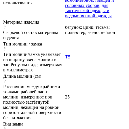
комбинезонов, плащей и
использования
головных уборов
,
для
тактической одежды и
ведомственной одежды
Материал изделия
?
бегунок: цинк; тесьма:
Сырьевой состав материала
полиэстер; звено: нейлон
изделия
Тип молнии / замка
?
Тип молнии/замка указывает
Т5
на ширину звена молнии в
застёгнутом виде, измеряемая
в миллиметрах
Длина молнии (см)
?
Расстояние между крайними
точками рабочей части
молнии, измеренное при
25
полностью застёгнутой
молнии, лежащей на ровной
горизонтальной поверхности
без натяжения
Вид замка