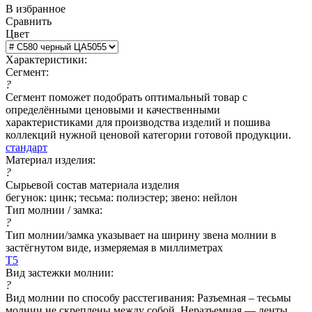
В избранное
Сравнить
Цвет
Характеристики:
Сегмент:
?
Сегмент поможет подобрать оптимальный товар с
определёнными ценовыми и качественными
характеристиками для производства изделий и пошива
коллекций нужной ценовой категории готовой продукции.
стандарт
Материал изделия:
?
Сырьевой состав материала изделия
бегунок: цинк; тесьма: полиэстер; звено: нейлон
Тип молнии / замка:
?
Тип молнии/замка указывает на ширину звена молнии в
застёгнутом виде, измеряемая в миллиметрах
Т5
Вид застежки молнии:
?
Вид молнии по способу расстегивания: Разъемная – тесьмы
молнии не скреплены между собой. Неразъемная — ленты