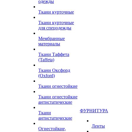
одежды
Ткани курточные
Ткани курточные
для спецодежды
Мембранные
материалы
Ткани Таффета
(Taffeta)
Ткани Оксфорд
(Oxford)
Ткани огнестойкие
Ткани огнестойкие
антистатические
ФУРНИТУРА
Ткани
антистатические
Ленты
Огнестойкие,