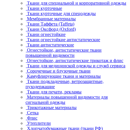
Ткани для специальной и корпоративной одежды
Ткани курточные
Ткани курточные для спецодежды
Мембранные материалы
Ткани Таффета (Taffeta)
Ткани Оксфорд (Oxford)
Ткани огнестойкие
Ткани огнестойкие антистатические
Ткани антистатические
Огнестойкие, антистатические ткани
повышенной видимости
Огнестойкие, антистатические трикотаж и флис
Ткани для медицинской одежды и служб сервиса
Сорочечные и блузочные ткани
Камуфлирующие ткани и материалы
Ткани подкладочные, ветрозащитные,
пуходержащие
Ткани для печати, рекламы
Материалы повышенной видимости для
сигнальной одежды
Трикотажные материалы
Сетка
Флис
Утеплители
Хлопчатобумажные ткани (ткани РФ)