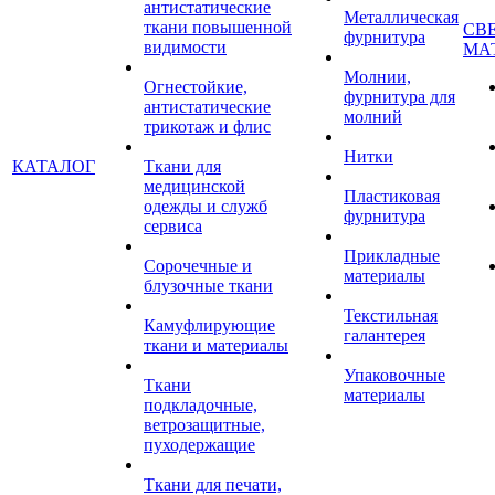
антистатические
Металлическая
ткани повышенной
СВ
фурнитура
видимости
МА
Молнии,
Огнестойкие,
фурнитура для
антистатические
молний
трикотаж и флис
Нитки
КАТАЛОГ
Ткани для
медицинской
Пластиковая
одежды и служб
фурнитура
сервиса
Прикладные
Сорочечные и
материалы
блузочные ткани
Текстильная
Камуфлирующие
галантерея
ткани и материалы
Упаковочные
Ткани
материалы
подкладочные,
ветрозащитные,
пуходержащие
Ткани для печати,