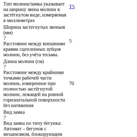
Тип молнии/замка указывает
Т5
на ширину звена молнии в
застёгнутом виде, измеряемая
в миллиметрах
Ширина застегнутых звеньев
(мм)
?
5
Расстояние между внешними
краями сцепленных зубцов
молнии, без учёта тесьмы.
Длина молнии (см)
?
Расстояние между крайними
точками рабочей части
молнии, измеренное при
70
полностью застёгнутой
молнии, лежащей на ровной
горизонтальной поверхности
без натяжения
Вид замка
?
Вид замка по типу бегунка:
Автомат – бегунок с
механизмом, блокирующим