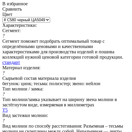
В избранное
Сравнить
Цвет
Характеристики:
Сегмент:
?
Сегмент поможет подобрать оптимальный товар с
определёнными ценовыми и качественными
характеристиками для производства изделий и пошива
коллекций нужной ценовой категории готовой продукции.
стандарт
Материал изделия:
?
Сырьевой состав материала изделия
бегунок: цинк; тесьма: полиэстер; звено: нейлон
Тип молнии / замка:
?
Тип молнии/замка указывает на ширину звена молнии в
застёгнутом виде, измеряемая в миллиметрах
Т5
Вид застежки молнии:
?
Вид молнии по способу расстегивания: Разъемная – тесьмы
молнии не скреплены между собой. Неразъемная — ленты