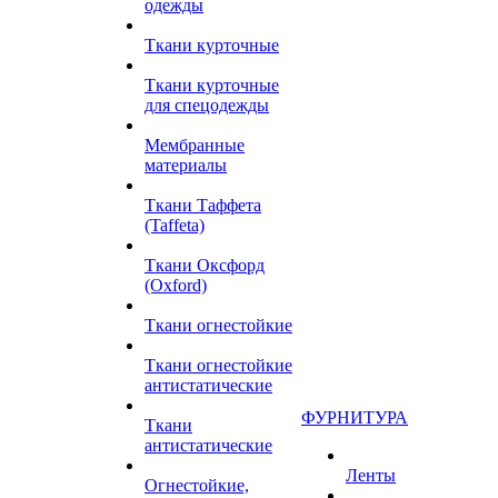
одежды
Ткани курточные
Ткани курточные
для спецодежды
Мембранные
материалы
Ткани Таффета
(Taffeta)
Ткани Оксфорд
(Oxford)
Ткани огнестойкие
Ткани огнестойкие
антистатические
ФУРНИТУРА
Ткани
антистатические
Ленты
Огнестойкие,