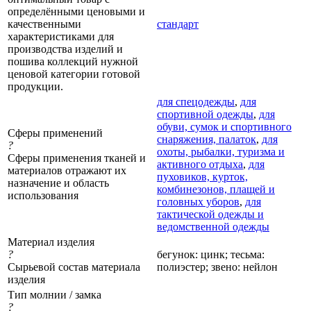
определёнными ценовыми и
качественными
стандарт
характеристиками для
производства изделий и
пошива коллекций нужной
ценовой категории готовой
продукции.
для спецодежды
,
для
спортивной одежды
,
для
обуви, сумок и спортивного
Сферы применений
снаряжения, палаток
,
для
?
охоты, рыбалки, туризма и
Сферы применения тканей и
активного отдыха
,
для
материалов отражают их
пуховиков, курток,
назначение и область
комбинезонов, плащей и
использования
головных уборов
,
для
тактической одежды и
ведомственной одежды
Материал изделия
?
бегунок: цинк; тесьма:
Сырьевой состав материала
полиэстер; звено: нейлон
изделия
Тип молнии / замка
?