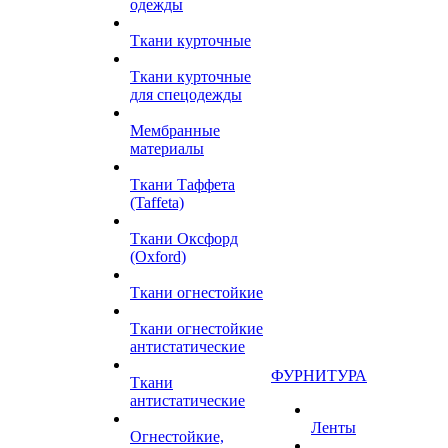
одежды
Ткани курточные
Ткани курточные
для спецодежды
Мембранные
материалы
Ткани Таффета
(Taffeta)
Ткани Оксфорд
(Oxford)
Ткани огнестойкие
Ткани огнестойкие
антистатические
ФУРНИТУРА
Ткани
антистатические
Ленты
Огнестойкие,