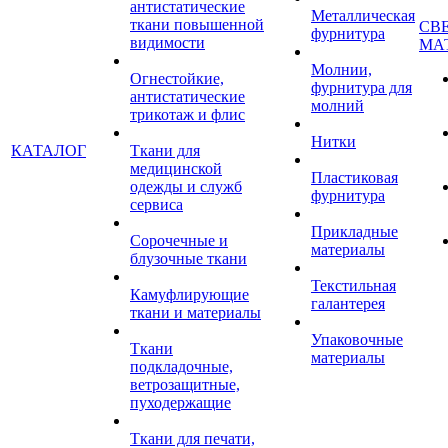
антистатические
Металлическая
ткани повышенной
СВ
фурнитура
видимости
МА
Молнии,
Огнестойкие,
фурнитура для
антистатические
молний
трикотаж и флис
Нитки
КАТАЛОГ
Ткани для
медицинской
Пластиковая
одежды и служб
фурнитура
сервиса
Прикладные
Сорочечные и
материалы
блузочные ткани
Текстильная
Камуфлирующие
галантерея
ткани и материалы
Упаковочные
Ткани
материалы
подкладочные,
ветрозащитные,
пуходержащие
Ткани для печати,