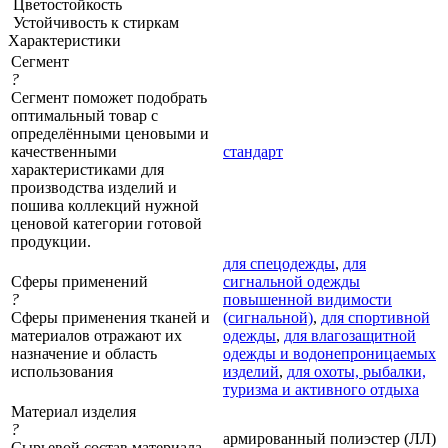
Цветостойкость
Устойчивость к стиркам
Характеристики
Сегмент
?
Сегмент поможет подобрать
оптимальный товар с
определёнными ценовыми и
качественными
стандарт
характеристиками для
производства изделий и
пошива коллекций нужной
ценовой категории готовой
продукции.
для спецодежды
,
для
Сферы применений
сигнальной одежды
?
повышенной видимости
Сферы применения тканей и
(сигнальной)
,
для спортивной
материалов отражают их
одежды
,
для влагозащитной
назначение и область
одежды и водонепроницаемых
использования
изделий
,
для охоты, рыбалки,
туризма и активного отдыха
Материал изделия
?
армированный полиэстер (ЛЛ)
Сырьевой состав материала