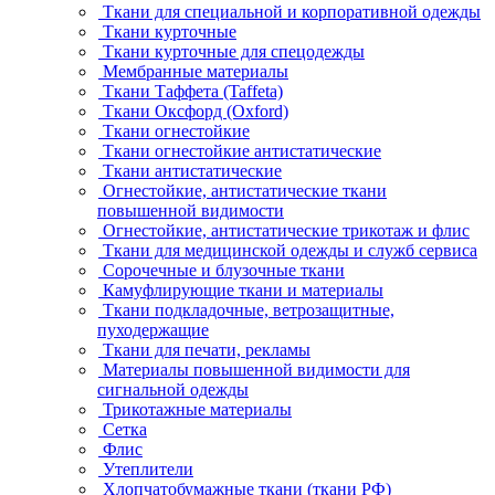
Ткани для специальной и корпоративной одежды
Ткани курточные
Ткани курточные для спецодежды
Мембранные материалы
Ткани Таффета (Taffeta)
Ткани Оксфорд (Oxford)
Ткани огнестойкие
Ткани огнестойкие антистатические
Ткани антистатические
Огнестойкие, антистатические ткани
повышенной видимости
Огнестойкие, антистатические трикотаж и флис
Ткани для медицинской одежды и служб сервиса
Сорочечные и блузочные ткани
Камуфлирующие ткани и материалы
Ткани подкладочные, ветрозащитные,
пуходержащие
Ткани для печати, рекламы
Материалы повышенной видимости для
сигнальной одежды
Трикотажные материалы
Сетка
Флис
Утеплители
Хлопчатобумажные ткани (ткани РФ)