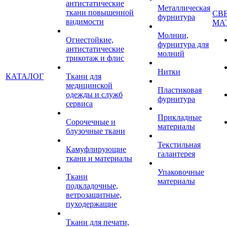
антистатические
Металлическая
ткани повышенной
СВ
фурнитура
видимости
МА
Молнии,
Огнестойкие,
фурнитура для
антистатические
молний
трикотаж и флис
Нитки
КАТАЛОГ
Ткани для
медицинской
Пластиковая
одежды и служб
фурнитура
сервиса
Прикладные
Сорочечные и
материалы
блузочные ткани
Текстильная
Камуфлирующие
галантерея
ткани и материалы
Упаковочные
Ткани
материалы
подкладочные,
ветрозащитные,
пуходержащие
Ткани для печати,