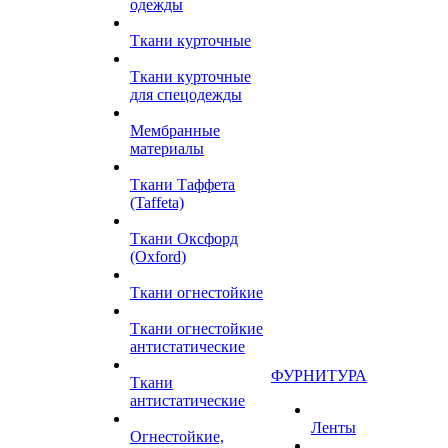
одежды
Ткани курточные
Ткани курточные
для спецодежды
Мембранные
материалы
Ткани Таффета
(Taffeta)
Ткани Оксфорд
(Oxford)
Ткани огнестойкие
Ткани огнестойкие
антистатические
ФУРНИТУРА
Ткани
антистатические
Ленты
Огнестойкие,