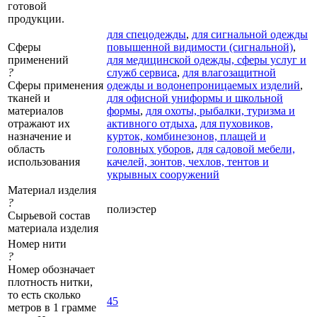
готовой
продукции.
для спецодежды
,
для сигнальной одежды
Сферы
повышенной видимости (сигнальной)
,
применений
для медицинской одежды, сферы услуг и
?
служб сервиса
,
для влагозащитной
Сферы применения
одежды и водонепроницаемых изделий
,
тканей и
для офисной униформы и школьной
материалов
формы
,
для охоты, рыбалки, туризма и
отражают их
активного отдыха
,
для пуховиков,
назначение и
курток, комбинезонов, плащей и
область
головных уборов
,
для садовой мебели,
использования
качелей, зонтов, чехлов, тентов и
укрывных сооружений
Материал изделия
?
полиэстер
Сырьевой состав
материала изделия
Номер нити
?
Номер обозначает
плотность нитки,
то есть сколько
45
метров в 1 грамме