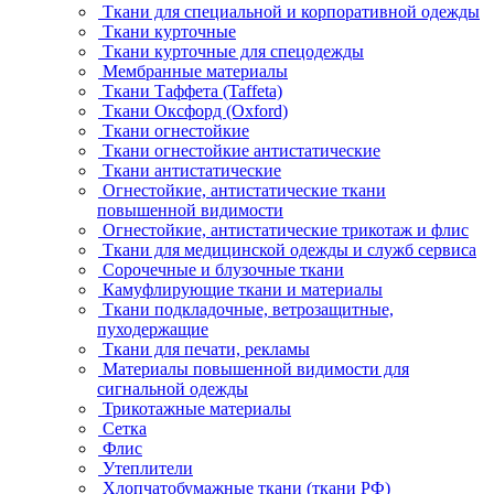
Ткани для специальной и корпоративной одежды
Ткани курточные
Ткани курточные для спецодежды
Мембранные материалы
Ткани Таффета (Taffeta)
Ткани Оксфорд (Oxford)
Ткани огнестойкие
Ткани огнестойкие антистатические
Ткани антистатические
Огнестойкие, антистатические ткани
повышенной видимости
Огнестойкие, антистатические трикотаж и флис
Ткани для медицинской одежды и служб сервиса
Сорочечные и блузочные ткани
Камуфлирующие ткани и материалы
Ткани подкладочные, ветрозащитные,
пуходержащие
Ткани для печати, рекламы
Материалы повышенной видимости для
сигнальной одежды
Трикотажные материалы
Сетка
Флис
Утеплители
Хлопчатобумажные ткани (ткани РФ)