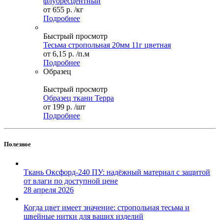
флуоресцентный
от
655 р.
/кг
Подробнее
Быстрый просмотр
Тесьма стропольная 20мм 11г цветная
от
6,15 р.
/п.м
Подробнее
Образец
Быстрый просмотр
Образец ткани Терра
от
199 р.
/шт
Подробнее
Полезное
Ткань Оксфорд-240 ПУ: надёжный материал с защитой
от влаги по доступной цене
28 апреля 2026
Когда цвет имеет значение: стропольная тесьма и
швейные нитки для ваших изделий