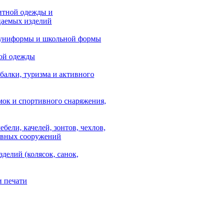
итной одежды и
аемых изделий
 униформы и школьной формы
ой одежды
балки, туризма и активного
мок и спортивного снаряжения,
ебели, качелей, зонтов, чехлов,
ывных сооружений
зделий (колясок, санок,
и печати