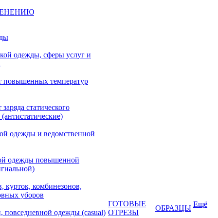
МЕНЕНИЮ
жды
кой одежды, сферы услуг и
а
т повышенных температур
 заряда статического
 (антистатические)
кой одежды и ведомственной
ой одежды повышенной
игнальной)
, курток, комбинезонов,
овных уборов
ГОТОВЫЕ
Ещё
ОБРАЗЦЫ
, повседневной одежды (casual)
ОТРЕЗЫ