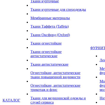
Ткани курточные
Ткани курточные для спецодежды
Мембранные материалы
Ткани Таффета (Taffeta)
Ткани Оксфорд (Oxford)
Ткани огнестойкие
ФУРНИ
Ткани огнестойкие
антистатические
Ле
Ткани антистатические
Ме
Огнестойкие, антистатические
фу
ткани повышенной видимости
Мо
Огнестойкие, антистатические
фу
трикотаж и флис
мо
Ткани для медицинской одежды и
Ни
КАТАЛОГ
служб сервиса