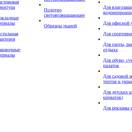
астиковая
рнитура
Для влагозащ
Полотно
водонепрониц
световозвращающее
икладные
териалы
Для офисной
Образцы тканей
кстильная
Для спортивн
антерея
Для охоты, ры
аковочные
отдыха
териалы
Для обуви, су
палаток
Для садовой м
тентов и укр
Для детских и
кроваток)
Для рекламы 