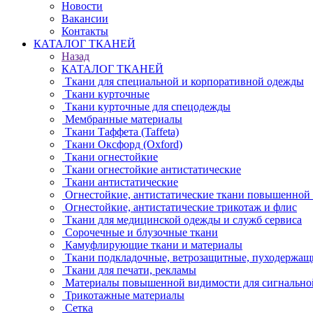
Новости
Вакансии
Контакты
КАТАЛОГ ТКАНЕЙ
Назад
КАТАЛОГ ТКАНЕЙ
Ткани для специальной и корпоративной одежды
Ткани курточные
Ткани курточные для спецодежды
Мембранные материалы
Ткани Таффета (Taffeta)
Ткани Оксфорд (Oxford)
Ткани огнестойкие
Ткани огнестойкие антистатические
Ткани антистатические
Огнестойкие, антистатические ткани повышенной
Огнестойкие, антистатические трикотаж и флис
Ткани для медицинской одежды и служб сервиса
Сорочечные и блузочные ткани
Камуфлирующие ткани и материалы
Ткани подкладочные, ветрозащитные, пуходержащ
Ткани для печати, рекламы
Материалы повышенной видимости для сигнально
Трикотажные материалы
Сетка