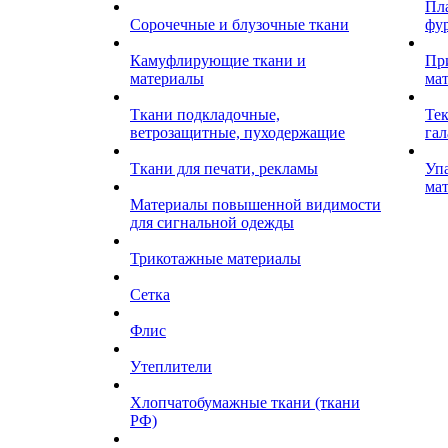
Пл
Сорочечные и блузочные ткани
фу
Камуфлирующие ткани и
Пр
материалы
ма
Ткани подкладочные,
Те
ветрозащитные, пуходержащие
гал
Ткани для печати, рекламы
Уп
ма
Материалы повышенной видимости
для сигнальной одежды
Трикотажные материалы
Сетка
Флис
Утеплители
Хлопчатобумажные ткани (ткани
РФ)