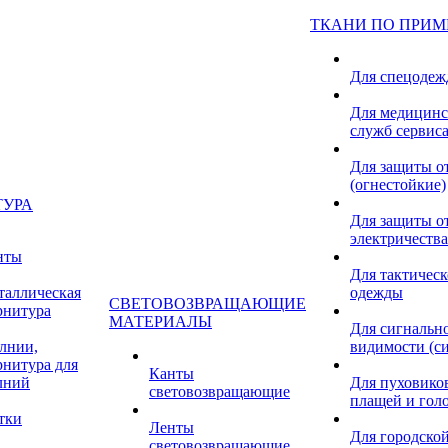
ТКАНИ ПО ПРИ
Для спецоде
Для медицинс
служб сервис
Для защиты о
(огнестойкие)
ТУРА
Для защиты от
электричества
нты
Для тактичес
таллическая
одежды
СВЕТОВОЗВРАЩАЮЩИЕ
рнитура
МАТЕРИАЛЫ
Для сигнальн
лнии,
видимости (с
рнитура для
Канты
лний
Для пуховиков
световозвращающие
плащей и гол
тки
Ленты
Для городской
световозвращающие