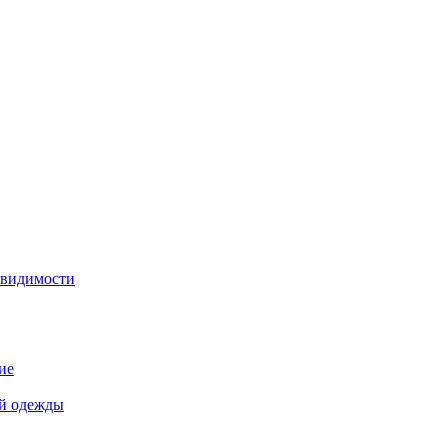
 видимости
ие
й одежды