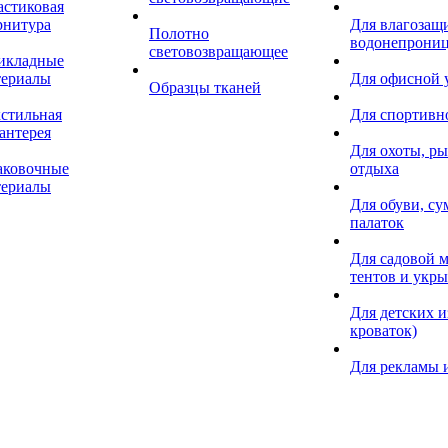
астиковая
рнитура
Для влагозащ
Полотно
водонепрониц
световозвращающее
икладные
териалы
Для офисной
Образцы тканей
кстильная
Для спортивн
антерея
Для охоты, ры
аковочные
отдыха
териалы
Для обуви, су
палаток
Для садовой м
тентов и укр
Для детских и
кроваток)
Для рекламы 