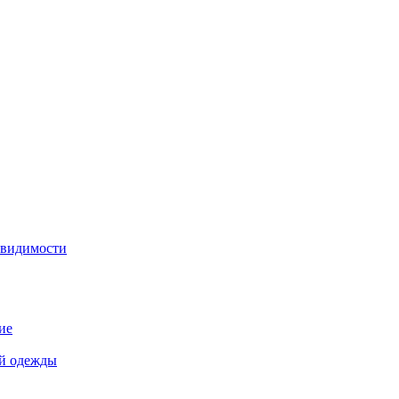
 видимости
ие
й одежды