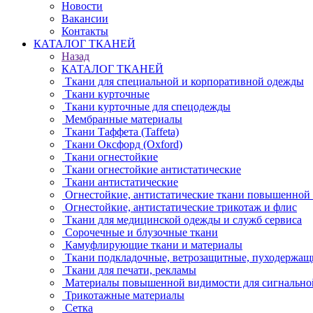
Новости
Вакансии
Контакты
КАТАЛОГ ТКАНЕЙ
Назад
КАТАЛОГ ТКАНЕЙ
Ткани для специальной и корпоративной одежды
Ткани курточные
Ткани курточные для спецодежды
Мембранные материалы
Ткани Таффета (Taffeta)
Ткани Оксфорд (Oxford)
Ткани огнестойкие
Ткани огнестойкие антистатические
Ткани антистатические
Огнестойкие, антистатические ткани повышенной
Огнестойкие, антистатические трикотаж и флис
Ткани для медицинской одежды и служб сервиса
Сорочечные и блузочные ткани
Камуфлирующие ткани и материалы
Ткани подкладочные, ветрозащитные, пуходержащ
Ткани для печати, рекламы
Материалы повышенной видимости для сигнально
Трикотажные материалы
Сетка