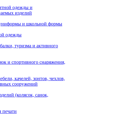
итной одежды и
аемых изделий
 униформы и школьной формы
ой одежды
балки, туризма и активного
мок и спортивного снаряжения,
ебели, качелей, зонтов, чехлов,
ывных сооружений
зделий (колясок, санок,
и печати