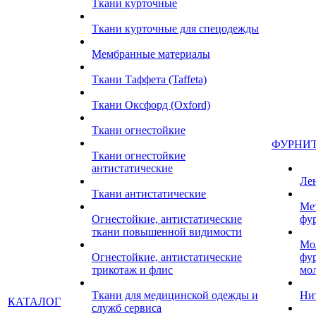
Ткани курточные
Ткани курточные для спецодежды
Мембранные материалы
Ткани Таффета (Taffeta)
Ткани Оксфорд (Oxford)
Ткани огнестойкие
ФУРНИ
Ткани огнестойкие
антистатические
Ле
Ткани антистатические
Ме
Огнестойкие, антистатические
фу
ткани повышенной видимости
Мо
Огнестойкие, антистатические
фу
трикотаж и флис
мо
Ткани для медицинской одежды и
Ни
КАТАЛОГ
служб сервиса