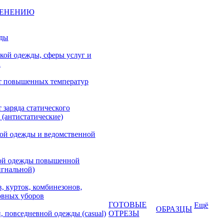
МЕНЕНИЮ
жды
кой одежды, сферы услуг и
а
т повышенных температур
 заряда статического
 (антистатические)
кой одежды и ведомственной
ой одежды повышенной
игнальной)
, курток, комбинезонов,
овных уборов
ГОТОВЫЕ
Ещё
ОБРАЗЦЫ
, повседневной одежды (casual)
ОТРЕЗЫ