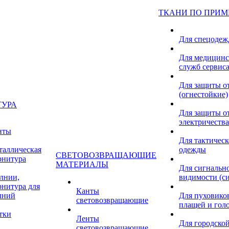
ТКАНИ ПО ПРИ
Для спецоде
Для медицинс
служб сервис
Для защиты о
(огнестойкие)
ТУРА
Для защиты от
электричества
нты
Для тактичес
таллическая
одежды
СВЕТОВОЗВРАЩАЮЩИЕ
рнитура
МАТЕРИАЛЫ
Для сигнальн
лнии,
видимости (с
рнитура для
Канты
лний
Для пуховиков
световозвращающие
плащей и гол
тки
Ленты
Для городской
световозвращающие