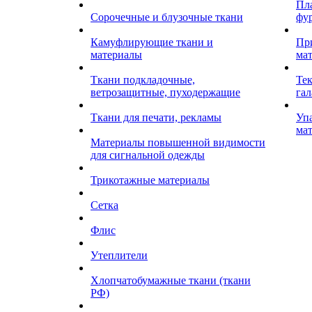
Пл
Сорочечные и блузочные ткани
фу
Камуфлирующие ткани и
Пр
материалы
ма
Ткани подкладочные,
Те
ветрозащитные, пуходержащие
гал
Ткани для печати, рекламы
Уп
ма
Материалы повышенной видимости
для сигнальной одежды
Трикотажные материалы
Сетка
Флис
Утеплители
Хлопчатобумажные ткани (ткани
РФ)