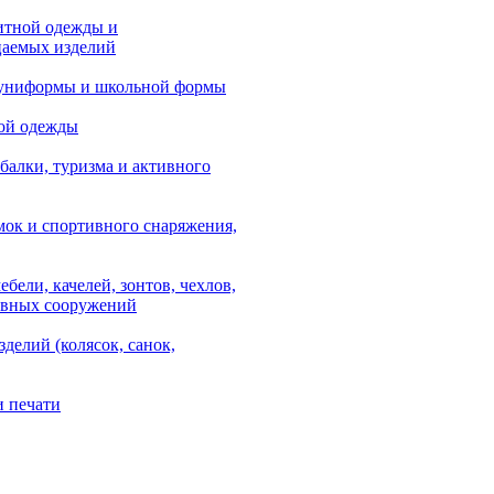
итной одежды и
аемых изделий
 униформы и школьной формы
ой одежды
балки, туризма и активного
мок и спортивного снаряжения,
ебели, качелей, зонтов, чехлов,
ывных сооружений
зделий (колясок, санок,
и печати