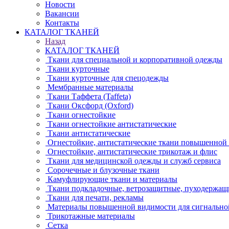
Новости
Вакансии
Контакты
КАТАЛОГ ТКАНЕЙ
Назад
КАТАЛОГ ТКАНЕЙ
Ткани для специальной и корпоративной одежды
Ткани курточные
Ткани курточные для спецодежды
Мембранные материалы
Ткани Таффета (Taffeta)
Ткани Оксфорд (Oxford)
Ткани огнестойкие
Ткани огнестойкие антистатические
Ткани антистатические
Огнестойкие, антистатические ткани повышенной
Огнестойкие, антистатические трикотаж и флис
Ткани для медицинской одежды и служб сервиса
Сорочечные и блузочные ткани
Камуфлирующие ткани и материалы
Ткани подкладочные, ветрозащитные, пуходержащ
Ткани для печати, рекламы
Материалы повышенной видимости для сигнально
Трикотажные материалы
Сетка