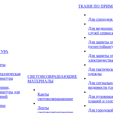
ТКАНИ ПО ПРИ
Для спецоде
Для медицинс
служб сервис
Для защиты о
(огнестойкие)
ТУРА
Для защиты от
электричества
нты
Для тактичес
таллическая
одежды
СВЕТОВОЗВРАЩАЮЩИЕ
рнитура
МАТЕРИАЛЫ
Для сигнальн
лнии,
видимости (с
рнитура для
Канты
лний
Для пуховиков
световозвращающие
плащей и гол
тки
Ленты
Для городской
световозвращающие