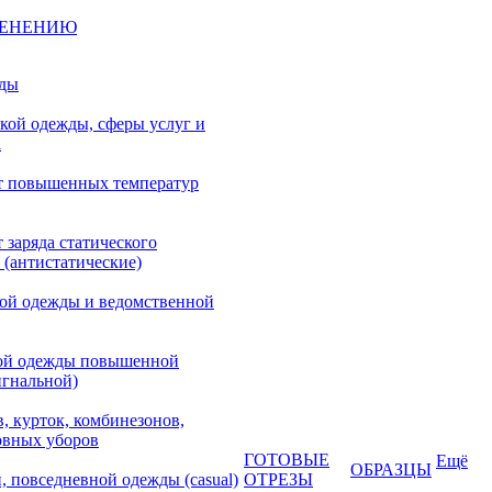
МЕНЕНИЮ
жды
кой одежды, сферы услуг и
а
т повышенных температур
 заряда статического
 (антистатические)
кой одежды и ведомственной
ой одежды повышенной
игнальной)
, курток, комбинезонов,
овных уборов
ГОТОВЫЕ
Ещё
ОБРАЗЦЫ
, повседневной одежды (casual)
ОТРЕЗЫ