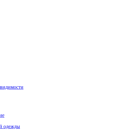
 видимости
ие
й одежды