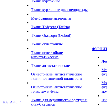
Ткани курточные
Ткани курточные для спецодежды
Мембранные материалы
Ткани Таффета (Taffeta)
Ткани Оксфорд (Oxford)
Ткани огнестойкие
ФУРНИ
Ткани огнестойкие
антистатические
Ле
Ткани антистатические
Ме
Огнестойкие, антистатические
фу
ткани повышенной видимости
Мо
Огнестойкие, антистатические
фу
трикотаж и флис
мо
Ткани для медицинской одежды и
Ни
КАТАЛОГ
служб сервиса