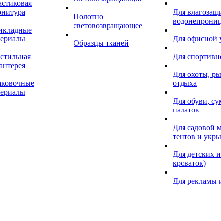
астиковая
рнитура
Для влагозащ
Полотно
водонепрониц
световозвращающее
икладные
териалы
Для офисной
Образцы тканей
кстильная
Для спортивн
антерея
Для охоты, ры
аковочные
отдыха
териалы
Для обуви, су
палаток
Для садовой м
тентов и укр
Для детских и
кроваток)
Для рекламы 