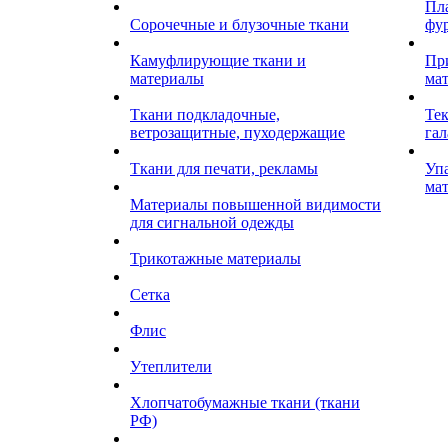
Пл
Сорочечные и блузочные ткани
фу
Камуфлирующие ткани и
Пр
материалы
ма
Ткани подкладочные,
Те
ветрозащитные, пуходержащие
гал
Ткани для печати, рекламы
Уп
ма
Материалы повышенной видимости
для сигнальной одежды
Трикотажные материалы
Сетка
Флис
Утеплители
Хлопчатобумажные ткани (ткани
РФ)