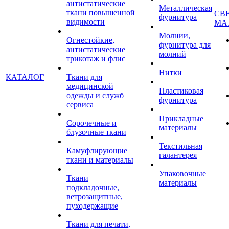
антистатические
Металлическая
ткани повышенной
СВ
фурнитура
видимости
МА
Молнии,
Огнестойкие,
фурнитура для
антистатические
молний
трикотаж и флис
Нитки
КАТАЛОГ
Ткани для
медицинской
Пластиковая
одежды и служб
фурнитура
сервиса
Прикладные
Сорочечные и
материалы
блузочные ткани
Текстильная
Камуфлирующие
галантерея
ткани и материалы
Упаковочные
Ткани
материалы
подкладочные,
ветрозащитные,
пуходержащие
Ткани для печати,