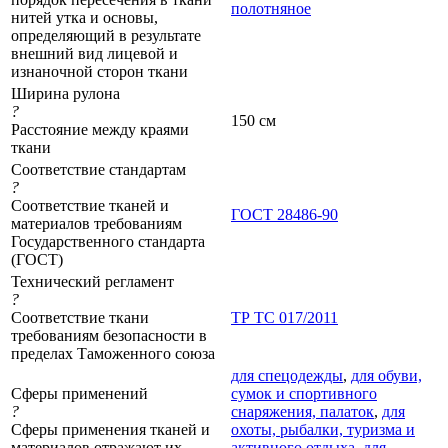
полотняное
нитей утка и основы,
определяющий в результате
внешний вид лицевой и
изнаночной сторон ткани
Ширина рулона
?
150 см
Расстояние между краями
ткани
Соответствие стандартам
?
Соответствие тканей и
ГОСТ 28486-90
материалов требованиям
Государственного стандарта
(ГОСТ)
Технический регламент
?
Соответствие ткани
ТР ТС 017/2011
требованиям безопасности в
пределах Таможенного союза
для спецодежды
,
для обуви,
Сферы применений
сумок и спортивного
?
снаряжения, палаток
,
для
Сферы применения тканей и
охоты, рыбалки, туризма и
материалов отражают их
активного отдыха
,
для