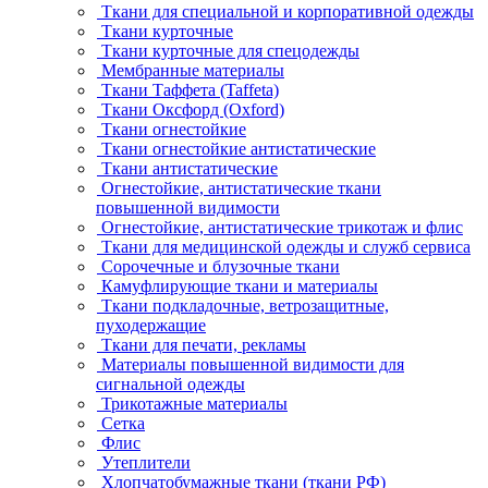
Ткани для специальной и корпоративной одежды
Ткани курточные
Ткани курточные для спецодежды
Мембранные материалы
Ткани Таффета (Taffeta)
Ткани Оксфорд (Oxford)
Ткани огнестойкие
Ткани огнестойкие антистатические
Ткани антистатические
Огнестойкие, антистатические ткани
повышенной видимости
Огнестойкие, антистатические трикотаж и флис
Ткани для медицинской одежды и служб сервиса
Сорочечные и блузочные ткани
Камуфлирующие ткани и материалы
Ткани подкладочные, ветрозащитные,
пуходержащие
Ткани для печати, рекламы
Материалы повышенной видимости для
сигнальной одежды
Трикотажные материалы
Сетка
Флис
Утеплители
Хлопчатобумажные ткани (ткани РФ)