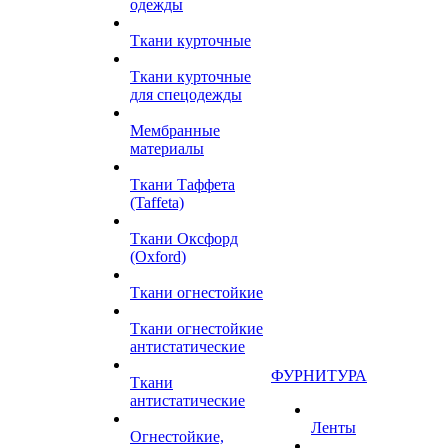
одежды
Ткани курточные
Ткани курточные
для спецодежды
Мембранные
материалы
Ткани Таффета
(Taffeta)
Ткани Оксфорд
(Oxford)
Ткани огнестойкие
Ткани огнестойкие
антистатические
ФУРНИТУРА
Ткани
антистатические
Ленты
Огнестойкие,