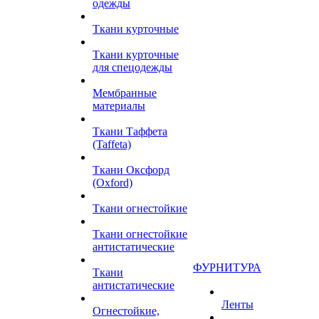
одежды
Ткани курточные
Ткани курточные
для спецодежды
Мембранные
материалы
Ткани Таффета
(Taffeta)
Ткани Оксфорд
(Oxford)
Ткани огнестойкие
Ткани огнестойкие
антистатические
ФУРНИТУРА
Ткани
антистатические
Ленты
Огнестойкие,