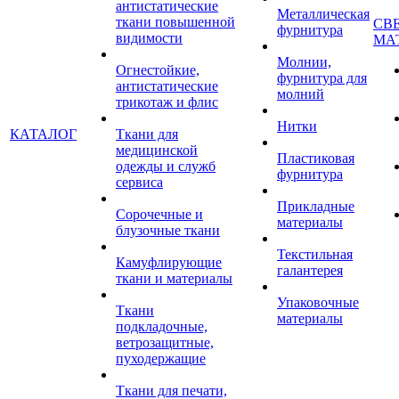
антистатические
Металлическая
ткани повышенной
СВ
фурнитура
видимости
МА
Молнии,
Огнестойкие,
фурнитура для
антистатические
молний
трикотаж и флис
Нитки
КАТАЛОГ
Ткани для
медицинской
Пластиковая
одежды и служб
фурнитура
сервиса
Прикладные
Сорочечные и
материалы
блузочные ткани
Текстильная
Камуфлирующие
галантерея
ткани и материалы
Упаковочные
Ткани
материалы
подкладочные,
ветрозащитные,
пуходержащие
Ткани для печати,