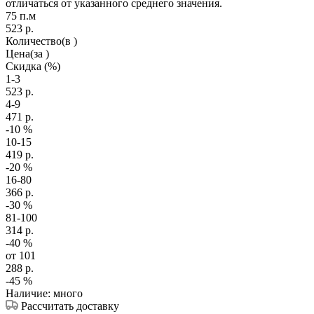
отличаться от указанного среднего значения.
75 п.м
523
р.
Количество
(в )
Цена
(за )
Скидка
(%)
1-3
523
р.
4-9
471
р.
-10
%
10-15
419
р.
-20
%
16-80
366
р.
-30
%
81-100
314
р.
-40
%
от 101
288
р.
-45
%
Наличие: много
Рассчитать доставку