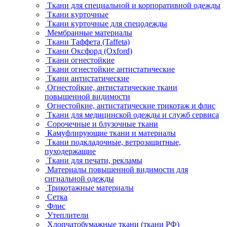
Ткани для специальной и корпоративной одежды
Ткани курточные
Ткани курточные для спецодежды
Мембранные материалы
Ткани Таффета (Taffeta)
Ткани Оксфорд (Oxford)
Ткани огнестойкие
Ткани огнестойкие антистатические
Ткани антистатические
Огнестойкие, антистатические ткани
повышенной видимости
Огнестойкие, антистатические трикотаж и флис
Ткани для медицинской одежды и служб сервиса
Сорочечные и блузочные ткани
Камуфлирующие ткани и материалы
Ткани подкладочные, ветрозащитные,
пуходержащие
Ткани для печати, рекламы
Материалы повышенной видимости для
сигнальной одежды
Трикотажные материалы
Сетка
Флис
Утеплители
Хлопчатобумажные ткани (ткани РФ)