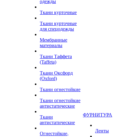
одежды
Ткани курточные
Ткани курточные
для спецодежды
Мембранные
материалы
Ткани Таффета
(Taffeta)
Ткани Оксфорд
(Oxford)
Ткани огнестойкие
Ткани огнестойкие
антистатические
ФУРНИТУРА
Ткани
антистатические
Ленты
Огнестойкие,