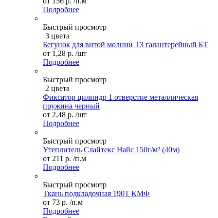
от
156 р.
/п.м
Подробнее
Быстрый просмотр
3 цвета
Бегунок для витой молнии Т3 галантерейный БТ
от
1,28 р.
/шт
Подробнее
Быстрый просмотр
2 цвета
Фиксатор цилиндр 1 отверстие металлическая
пружина черный
от
2,48 р.
/шт
Подробнее
Быстрый просмотр
Утеплитель Слайтекс Найс 150г/м² (40м)
от
211 р.
/п.м
Подробнее
Быстрый просмотр
Ткань подкладочная 190Т КМФ
от
73 р.
/п.м
Подробнее