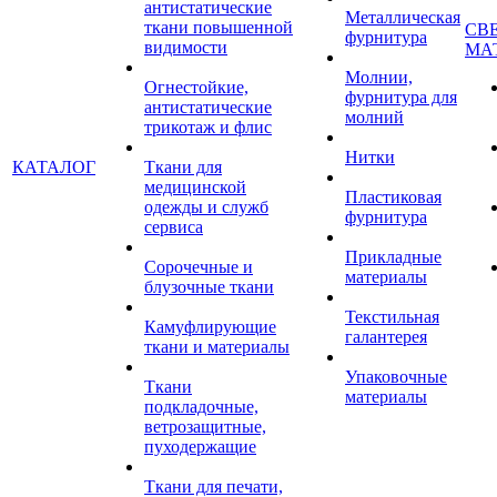
антистатические
Металлическая
ткани повышенной
СВ
фурнитура
видимости
МА
Молнии,
Огнестойкие,
фурнитура для
антистатические
молний
трикотаж и флис
Нитки
КАТАЛОГ
Ткани для
медицинской
Пластиковая
одежды и служб
фурнитура
сервиса
Прикладные
Сорочечные и
материалы
блузочные ткани
Текстильная
Камуфлирующие
галантерея
ткани и материалы
Упаковочные
Ткани
материалы
подкладочные,
ветрозащитные,
пуходержащие
Ткани для печати,