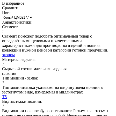
В избранное
Сравнить
Цвет
Характеристики:
Сегмент:
?
Сегмент поможет подобрать оптимальный товар с
определёнными ценовыми и качественными
характеристиками для производства изделий и пошива
коллекций нужной ценовой категории готовой продукции.
эконом
Материал изделия:
?
Сырьевой состав материала изделия
пластик
Тип молнии / замка:
?
Тип молнии/замка указывает на ширину звена молнии в
застёгнутом виде, измеряемая в миллиметрах
Т5
Вид застежки молнии:
?
Вид молнии по способу расстегивания: Разъемная – тесьмы
молнии не скреплены между собой. Неразъемная — ленты