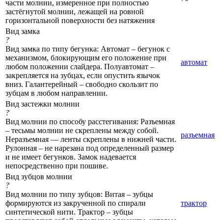
части молнии, измеренное при полностью
застёгнутой молнии, лежащей на ровной
горизонтальной поверхности без натяжения
Вид замка
?
Вид замка по типу бегунка: Автомат – бегунок с
механизмом, блокирующим его положение при
автомат
любом положении слайдера. Полуавтомат –
закрепляется на зубцах, если опустить язычок
вниз. Галантерейный – свободно скользит по
зубцам в любом направлении.
Вид застежки молнии
?
Вид молнии по способу расстегивания: Разъемная
– тесьмы молнии не скреплены между собой.
разъемная
Неразъемная — ленты скреплены в нижней части.
Рулонная – не нарезана под определенный размер
и не имеет бегунков. Замок надевается
непосредственно при пошиве.
Вид зубцов молнии
?
Вид молнии по типу зубцов: Витая – зубцы
формируются из закрученной по спирали
трактор
синтетической нити. Трактор – зубцы