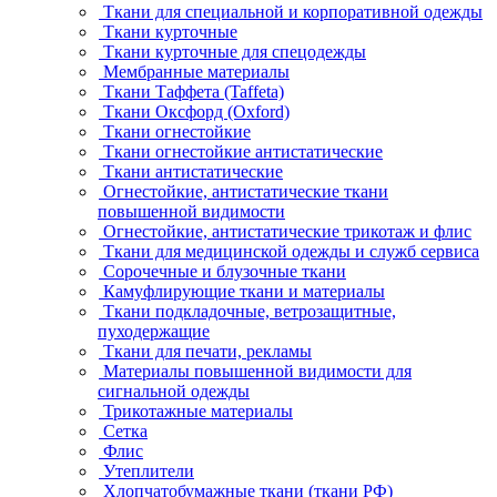
Ткани для специальной и корпоративной одежды
Ткани курточные
Ткани курточные для спецодежды
Мембранные материалы
Ткани Таффета (Taffeta)
Ткани Оксфорд (Oxford)
Ткани огнестойкие
Ткани огнестойкие антистатические
Ткани антистатические
Огнестойкие, антистатические ткани
повышенной видимости
Огнестойкие, антистатические трикотаж и флис
Ткани для медицинской одежды и служб сервиса
Сорочечные и блузочные ткани
Камуфлирующие ткани и материалы
Ткани подкладочные, ветрозащитные,
пуходержащие
Ткани для печати, рекламы
Материалы повышенной видимости для
сигнальной одежды
Трикотажные материалы
Сетка
Флис
Утеплители
Хлопчатобумажные ткани (ткани РФ)