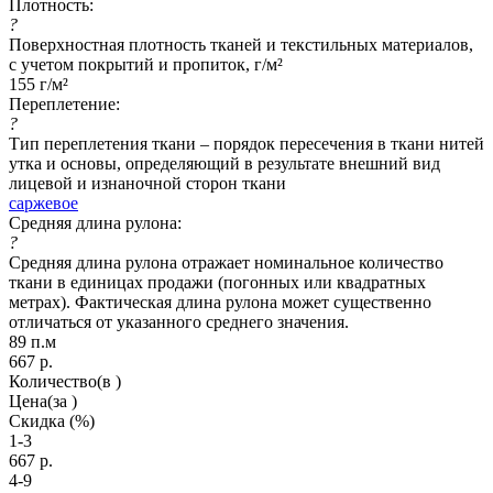
Плотность:
?
Поверхностная плотность тканей и текстильных материалов,
с учетом покрытий и пропиток, г/м²
155 г/м²
Переплетение:
?
Тип переплетения ткани – порядок пересечения в ткани нитей
утка и основы, определяющий в результате внешний вид
лицевой и изнаночной сторон ткани
саржевое
Средняя длина рулона:
?
Средняя длина рулона отражает номинальное количество
ткани в единицах продажи (погонных или квадратных
метрах). Фактическая длина рулона может существенно
отличаться от указанного среднего значения.
89 п.м
667
р.
Количество
(в )
Цена
(за )
Скидка
(%)
1-3
667
р.
4-9