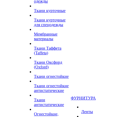
одежды
Ткани курточные
Ткани курточные
для спецодежды
Мембранные
материалы
Ткани Таффета
(Taffeta)
Ткани Оксфорд
(Oxford)
Ткани огнестойкие
Ткани огнестойкие
антистатические
ФУРНИТУРА
Ткани
антистатические
Ленты
Огнестойкие,