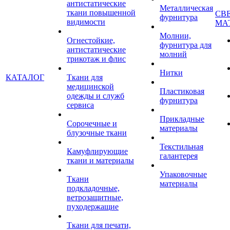
антистатические
Металлическая
ткани повышенной
СВ
фурнитура
видимости
МА
Молнии,
Огнестойкие,
фурнитура для
антистатические
молний
трикотаж и флис
Нитки
КАТАЛОГ
Ткани для
медицинской
Пластиковая
одежды и служб
фурнитура
сервиса
Прикладные
Сорочечные и
материалы
блузочные ткани
Текстильная
Камуфлирующие
галантерея
ткани и материалы
Упаковочные
Ткани
материалы
подкладочные,
ветрозащитные,
пуходержащие
Ткани для печати,