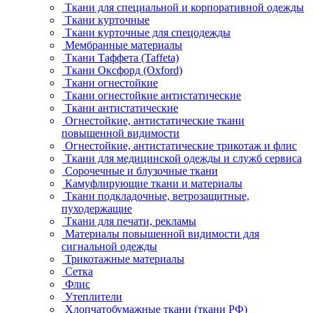
Ткани для специальной и корпоративной одежды
Ткани курточные
Ткани курточные для спецодежды
Мембранные материалы
Ткани Таффета (Taffeta)
Ткани Оксфорд (Oxford)
Ткани огнестойкие
Ткани огнестойкие антистатические
Ткани антистатические
Огнестойкие, антистатические ткани
повышенной видимости
Огнестойкие, антистатические трикотаж и флис
Ткани для медицинской одежды и служб сервиса
Сорочечные и блузочные ткани
Камуфлирующие ткани и материалы
Ткани подкладочные, ветрозащитные,
пуходержащие
Ткани для печати, рекламы
Материалы повышенной видимости для
сигнальной одежды
Трикотажные материалы
Сетка
Флис
Утеплители
Хлопчатобумажные ткани (ткани РФ)