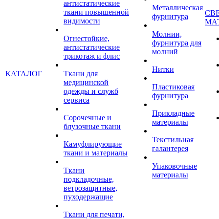
антистатические
Металлическая
ткани повышенной
СВ
фурнитура
видимости
МА
Молнии,
Огнестойкие,
фурнитура для
антистатические
молний
трикотаж и флис
Нитки
КАТАЛОГ
Ткани для
медицинской
Пластиковая
одежды и служб
фурнитура
сервиса
Прикладные
Сорочечные и
материалы
блузочные ткани
Текстильная
Камуфлирующие
галантерея
ткани и материалы
Упаковочные
Ткани
материалы
подкладочные,
ветрозащитные,
пуходержащие
Ткани для печати,