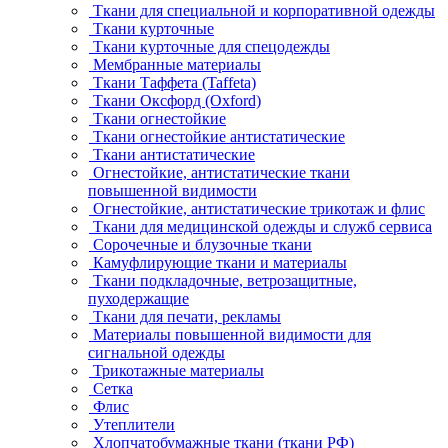
Ткани для специальной и корпоративной одежды
Ткани курточные
Ткани курточные для спецодежды
Мембранные материалы
Ткани Таффета (Taffeta)
Ткани Оксфорд (Oxford)
Ткани огнестойкие
Ткани огнестойкие антистатические
Ткани антистатические
Огнестойкие, антистатические ткани
повышенной видимости
Огнестойкие, антистатические трикотаж и флис
Ткани для медицинской одежды и служб сервиса
Сорочечные и блузочные ткани
Камуфлирующие ткани и материалы
Ткани подкладочные, ветрозащитные,
пуходержащие
Ткани для печати, рекламы
Материалы повышенной видимости для
сигнальной одежды
Трикотажные материалы
Сетка
Флис
Утеплители
Хлопчатобумажные ткани (ткани РФ)