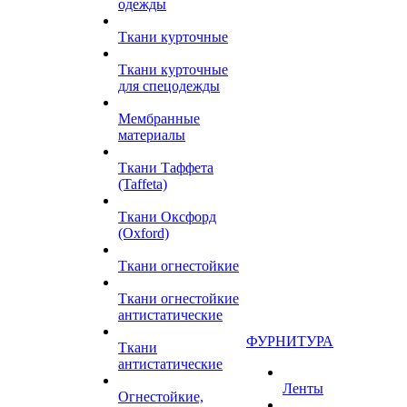
одежды
Ткани курточные
Ткани курточные
для спецодежды
Мембранные
материалы
Ткани Таффета
(Taffeta)
Ткани Оксфорд
(Oxford)
Ткани огнестойкие
Ткани огнестойкие
антистатические
ФУРНИТУРА
Ткани
антистатические
Ленты
Огнестойкие,