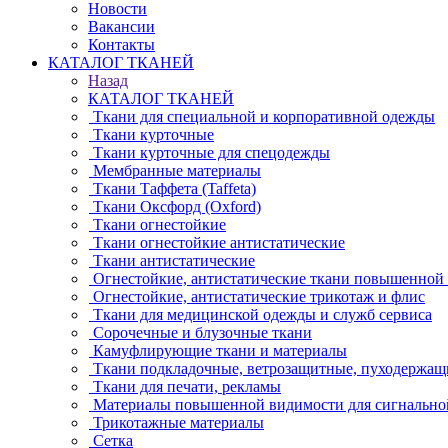
Новости
Вакансии
Контакты
КАТАЛОГ ТКАНЕЙ
Назад
КАТАЛОГ ТКАНЕЙ
Ткани для специальной и корпоративной одежды
Ткани курточные
Ткани курточные для спецодежды
Мембранные материалы
Ткани Таффета (Taffeta)
Ткани Оксфорд (Oxford)
Ткани огнестойкие
Ткани огнестойкие антистатические
Ткани антистатические
Огнестойкие, антистатические ткани повышенной
Огнестойкие, антистатические трикотаж и флис
Ткани для медицинской одежды и служб сервиса
Сорочечные и блузочные ткани
Камуфлирующие ткани и материалы
Ткани подкладочные, ветрозащитные, пуходержащ
Ткани для печати, рекламы
Материалы повышенной видимости для сигнально
Трикотажные материалы
Сетка