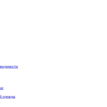
 видимости
ие
й одежды