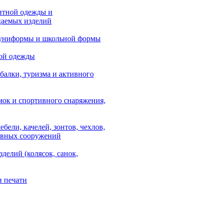
итной одежды и
аемых изделий
 униформы и школьной формы
ой одежды
балки, туризма и активного
мок и спортивного снаряжения,
ебели, качелей, зонтов, чехлов,
ывных сооружений
зделий (колясок, санок,
и печати