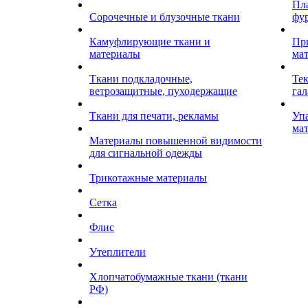
Пл
Сорочечные и блузочные ткани
фу
Камуфлирующие ткани и
Пр
материалы
ма
Ткани подкладочные,
Те
ветрозащитные, пуходержащие
гал
Ткани для печати, рекламы
Уп
ма
Материалы повышенной видимости
для сигнальной одежды
Трикотажные материалы
Сетка
Флис
Утеплители
Хлопчатобумажные ткани (ткани
РФ)