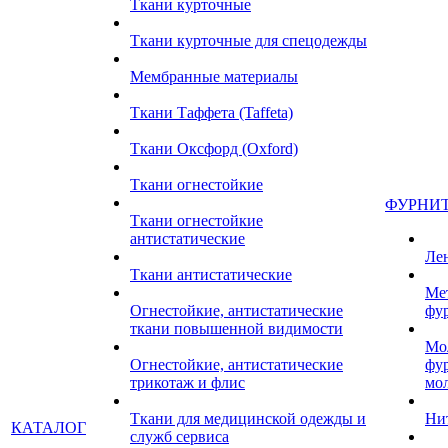
Ткани курточные
Ткани курточные для спецодежды
Мембранные материалы
Ткани Таффета (Taffeta)
Ткани Оксфорд (Oxford)
Ткани огнестойкие
ФУРНИ
Ткани огнестойкие
антистатические
Ле
Ткани антистатические
Ме
Огнестойкие, антистатические
фу
ткани повышенной видимости
Мо
Огнестойкие, антистатические
фу
трикотаж и флис
мо
Ткани для медицинской одежды и
Ни
КАТАЛОГ
служб сервиса