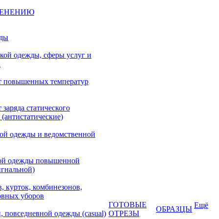
МЕНЕНИЮ
жды
кой одежды, сферы услуг и
а
т повышенных температур
 заряда статического
 (антистатические)
кой одежды и ведомственной
ой одежды повышенной
игнальной)
, курток, комбинезонов,
овных уборов
ГОТОВЫЕ
Ещё
ОБРАЗЦЫ
, повседневной одежды (casual)
ОТРЕЗЫ