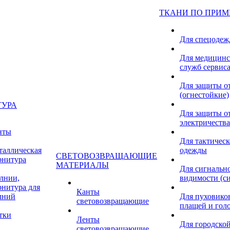
ТКАНИ ПО ПРИ
Для спецоде
Для медицинс
служб сервис
Для защиты о
(огнестойкие)
ТУРА
Для защиты от
электричества
нты
Для тактичес
таллическая
одежды
СВЕТОВОЗВРАЩАЮЩИЕ
рнитура
МАТЕРИАЛЫ
Для сигнальн
лнии,
видимости (с
рнитура для
Канты
лний
Для пуховиков
световозвращающие
плащей и гол
тки
Ленты
Для городской
световозвращающие