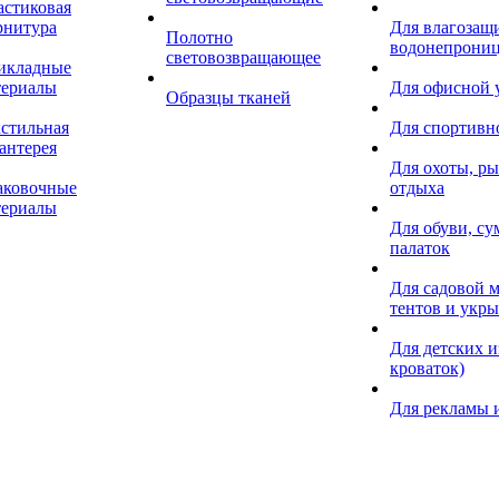
астиковая
рнитура
Для влагозащ
Полотно
водонепрониц
световозвращающее
икладные
териалы
Для офисной
Образцы тканей
кстильная
Для спортивн
антерея
Для охоты, ры
аковочные
отдыха
териалы
Для обуви, су
палаток
Для садовой м
тентов и укр
Для детских и
кроваток)
Для рекламы 