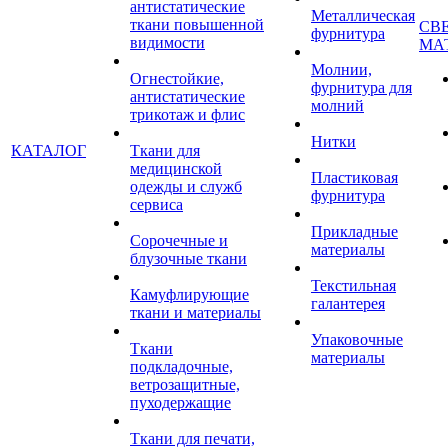
антистатические
Металлическая
ткани повышенной
СВ
фурнитура
видимости
МА
Молнии,
Огнестойкие,
фурнитура для
антистатические
молний
трикотаж и флис
Нитки
КАТАЛОГ
Ткани для
медицинской
Пластиковая
одежды и служб
фурнитура
сервиса
Прикладные
Сорочечные и
материалы
блузочные ткани
Текстильная
Камуфлирующие
галантерея
ткани и материалы
Упаковочные
Ткани
материалы
подкладочные,
ветрозащитные,
пуходержащие
Ткани для печати,