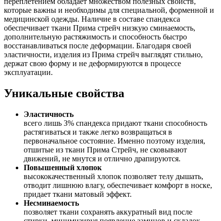
переплетением обладает множеством полезных свойств,
которые важны и необходимы для специальной, форменной и
медицинской одежды. Наличие в составе спандекса
обеспечивает ткани Прима стрейч низкую сминаемость,
дополнительную растяжимость и способность быстро
восстанавливаться после деформации. Благодаря своей
эластичности, изделия из Прима стрейч выглядят стильно,
держат свою форму и не деформируются в процессе
эксплуатации.
Уникальные свойства
Эластичность
всего лишь 3% спандекса придают ткани способность
растягиваться и также легко возвращаться в
первоначальное состояние. Именно поэтому изделия,
отшитые из ткани Прима Стрейч, не сковывают
движений, не мнутся и отлично драпируются.
Повышенный хлопок
высококачественный хлопок позволяет телу дышать,
отводит лишнюю влагу, обеспечивает комфорт в носке,
придает ткани матовый эффект.
Несминаемость
позволяет ткани сохранять аккуратный вид после
стирки, минимизируя появление заминов и складок.