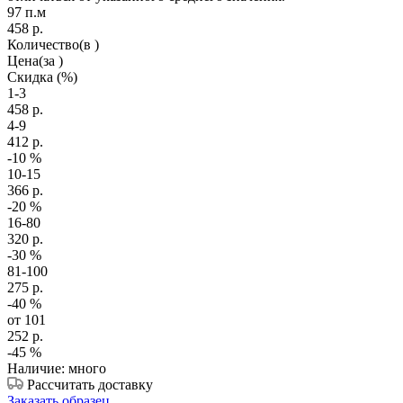
97 п.м
458
р.
Количество
(в )
Цена
(за )
Скидка
(%)
1-3
458
р.
4-9
412
р.
-10
%
10-15
366
р.
-20
%
16-80
320
р.
-30
%
81-100
275
р.
-40
%
от 101
252
р.
-45
%
Наличие: много
Рассчитать доставку
Заказать образец