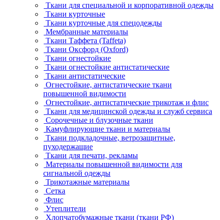
Ткани для специальной и корпоративной одежды
Ткани курточные
Ткани курточные для спецодежды
Мембранные материалы
Ткани Таффета (Taffeta)
Ткани Оксфорд (Oxford)
Ткани огнестойкие
Ткани огнестойкие антистатические
Ткани антистатические
Огнестойкие, антистатические ткани
повышенной видимости
Огнестойкие, антистатические трикотаж и флис
Ткани для медицинской одежды и служб сервиса
Сорочечные и блузочные ткани
Камуфлирующие ткани и материалы
Ткани подкладочные, ветрозащитные,
пуходержащие
Ткани для печати, рекламы
Материалы повышенной видимости для
сигнальной одежды
Трикотажные материалы
Сетка
Флис
Утеплители
Хлопчатобумажные ткани (ткани РФ)