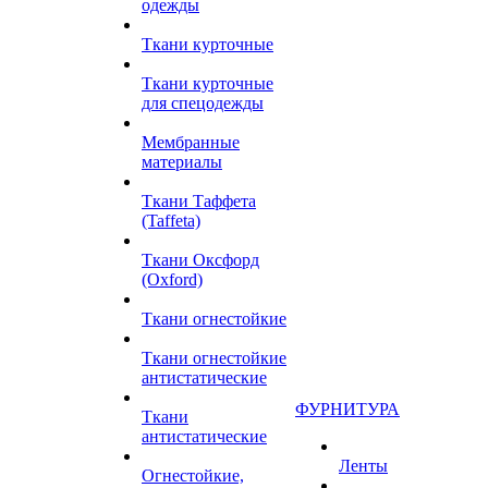
одежды
Ткани курточные
Ткани курточные
для спецодежды
Мембранные
материалы
Ткани Таффета
(Taffeta)
Ткани Оксфорд
(Oxford)
Ткани огнестойкие
Ткани огнестойкие
антистатические
ФУРНИТУРА
Ткани
антистатические
Ленты
Огнестойкие,