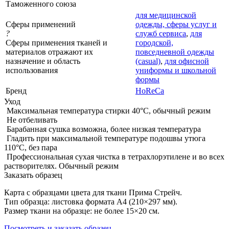
Таможенного союза
для медицинской
Сферы применений
одежды, сферы услуг и
?
служб сервиса
,
для
Сферы применения тканей и
городской,
материалов отражают их
повседневной одежды
назначение и область
(casual)
,
для офисной
использования
униформы и школьной
формы
Бренд
HoReCa
Уход
Максимальная температура стирки 40°C, обычный режим
Не отбеливать
Барабанная сушка возможна, более низкая температура
Гладить при максимальной температуре подошвы утюга
110°C, без пара
Профессиональная сухая чистка в тетрахлорэтилене и во всех
растворителях. Обычный режим
Заказать образец
Карта с образцами цвета для ткани Прима Стрейч.
Тип образца: листовка формата А4 (210×297 мм).
Размер ткани на образце: не более 15×20 см.
Посмотреть и заказать образец