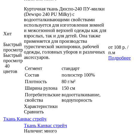
Курточная ткань Дюспо-240 ПУ-милки
(Dewspo 240 PU Milky) с
водоотталкивающими свойствами
используется для изготовления зимней
и межсезонной верхней одежды как для
Хит
взрослых, так и для детей. Она также
применяется для производства
Быстрый
туристической экипировки, рабочей
от
108 р.
/
просмотр
одежды, головных уборов и различных
п.м
Быстрый
аксессуаров.
Подробнее
просмотр
40
Сегмент
стандарт
цветов
Состав
полиэстер 100%
Плотность
80 г/м²
Ширина рулона
150 см
Потребительские
водоотталкивание,
свойства
водоупорность
Характеристики
Сравнить
Ткань Канвас стрейч
Ткань Канвас стрейч
Наличие: много