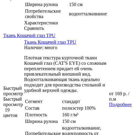
Ширина рулона
150 см
Потребительские
водоотталкивание
свойства
Характеристики
Сравнить
Ткань Кошачий глаз TPU
Ткань Кошачий глаз TPU
Наличие: много
Плотная текстура курточной ткани
Кошачий глаз (CAT'S EYE) со сложным
переплетением придает ей очень
привлекательный внешний вид.
Водоотталкивающая ткань идеально
подходит для производства стильной и
Быстрый
удобной верхней одежды.
просмотр
от
169 р.
/
Быстрый
п.м
Сегмент
стандарт
просмотр
Подробнее
Состав
полиэстер 100%
19
Плотность
160 г/м²
цветов
Ширина рулона
150 см
водоотталкивание,
Потребительские
водоупорность от