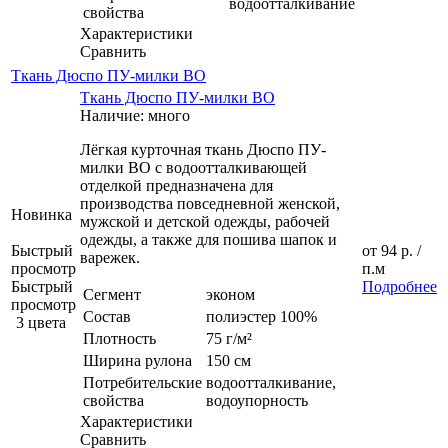
водоотталкивание
свойства
Характеристики
Сравнить
Ткань Дюспо ПУ-милки ВО
Ткань Дюспо ПУ-милки ВО
Наличие: много
Лёгкая курточная ткань Дюспо ПУ-
милки ВО с водоотталкивающей
отделкой предназначена для
производства повседневной женской,
Новинка
мужской и детской одежды, рабочей
одежды, а также для пошива шапок и
Быстрый
от
94 р.
/
варежек.
просмотр
п.м
Быстрый
Подробнее
Сегмент
эконом
просмотр
Состав
полиэстер 100%
3 цвета
Плотность
75 г/м²
Ширина рулона
150 см
Потребительские
водоотталкивание,
свойства
водоупорность
Характеристики
Сравнить