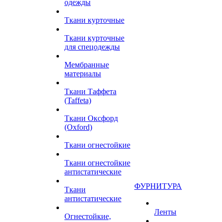
одежды
Ткани курточные
Ткани курточные
для спецодежды
Мембранные
материалы
Ткани Таффета
(Taffeta)
Ткани Оксфорд
(Oxford)
Ткани огнестойкие
Ткани огнестойкие
антистатические
ФУРНИТУРА
Ткани
антистатические
Ленты
Огнестойкие,