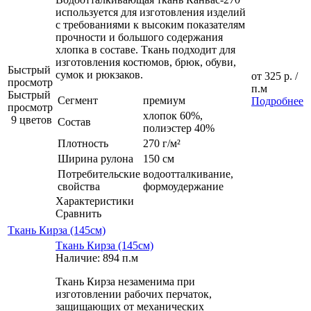
используется для изготовления изделий
с требованиями к высоким показателям
прочности и большого содержания
хлопка в составе. Ткань подходит для
изготовления костюмов, брюк, обуви,
Быстрый
сумок и рюкзаков.
от
325 р.
/
просмотр
п.м
Быстрый
Сегмент
премиум
Подробнее
просмотр
хлопок 60%,
9 цветов
Состав
полиэстер 40%
Плотность
270 г/м²
Ширина рулона
150 см
Потребительские
водоотталкивание,
свойства
формоудержание
Характеристики
Сравнить
Ткань Кирза (145см)
Ткань Кирза (145см)
Наличие: 894 п.м
Ткань Кирза незаменима при
изготовлении рабочих перчаток,
защищающих от механических