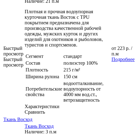
Наличие: 21 п.м
Плотная и прочная водоупорная
курточная ткань Восток с TPU
покрытием предназначена для
производства качественной рабочей
одежды, мужских курток и других
изделий для охотников и рыболовов,
туристов и спортсменов.
Быстрый
от
223 р.
/
просмотр
п.м
Сегмент
стандарт
Быстрый
Подробнее
Состав
полиэстер 100%
просмотр
Плотность
215 г/м²
Ширина рулона
150 см
водоотталкивание,
Потребительские
водоупорность от
свойства
4000 мм вод.ст.,
ветрозащитность
Характеристики
Сравнить
Ткань Восход
Ткань Восход
Наличие: 3 п.м