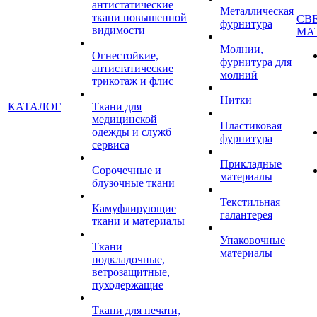
антистатические
Металлическая
ткани повышенной
СВ
фурнитура
видимости
МА
Молнии,
Огнестойкие,
фурнитура для
антистатические
молний
трикотаж и флис
Нитки
КАТАЛОГ
Ткани для
медицинской
Пластиковая
одежды и служб
фурнитура
сервиса
Прикладные
Сорочечные и
материалы
блузочные ткани
Текстильная
Камуфлирующие
галантерея
ткани и материалы
Упаковочные
Ткани
материалы
подкладочные,
ветрозащитные,
пуходержащие
Ткани для печати,