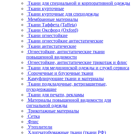
Ткани для специальной и корпоративной одежды
Ткани курточные
Ткани курточные для спецодежды
Мембранные материалы
Ткани Таффета (Taffeta)
Ткани Оксфорд (Oxford)
Ткани огнестойкие
Ткани огнестойкие антистатические
Ткани антистатические
Огнестойкие, антистатические ткани
повышенной видимости
Огнестойкие, антистатические трикотаж и флис
Ткани для медицинской одежды и служб сервиса
Сорочечные и блузочные ткани
Камуфлирующие ткани и материалы
Ткани подкладочные, ветрозащитные,
пуходержащие
Ткани для печати, рекламы
Материалы повышенной видимости для
сигнальной одежды
Трикотажные материалы
Сетка
Флис
Утеплители
Хлопчатобумажные ткани (ткани РФ)