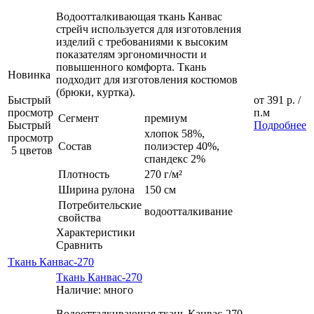
Водоотталкивающая ткань Канвас
стрейч используется для изготовления
изделий с требованиями к высоким
показателям эргономичности и
повышенного комфорта. Ткань
Новинка
подходит для изготовления костюмов
(брюки, куртка).
Быстрый
от
391 р.
/
просмотр
п.м
Сегмент
премиум
Быстрый
Подробнее
хлопок 58%,
просмотр
Состав
полиэстер 40%,
5 цветов
спандекс 2%
Плотность
270 г/м²
Ширина рулона
150 см
Потребительские
водоотталкивание
свойства
Характеристики
Сравнить
Ткань Канвас-270
Ткань Канвас-270
Наличие: много
Водоотталкивающая ткань Канвас-270