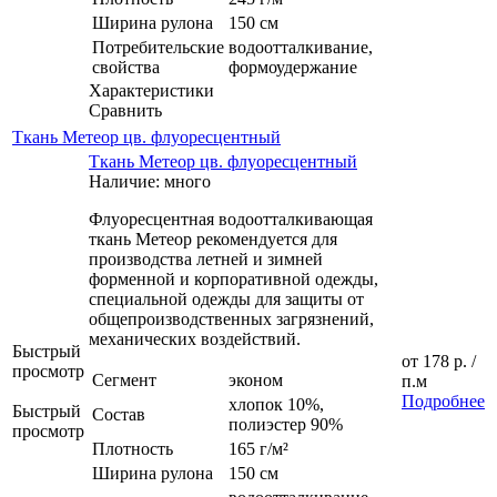
Ширина рулона
150 см
Потребительские
водоотталкивание,
свойства
формоудержание
Характеристики
Сравнить
Ткань Метеор цв. флуоресцентный
Ткань Метеор цв. флуоресцентный
Наличие: много
Флуоресцентная водоотталкивающая
ткань Метеор рекомендуется для
производства летней и зимней
форменной и корпоративной одежды,
специальной одежды для защиты от
общепроизводственных загрязнений,
механических воздействий.
Быстрый
от
178 р.
/
просмотр
Сегмент
эконом
п.м
Подробнее
хлопок 10%,
Быстрый
Состав
полиэстер 90%
просмотр
Плотность
165 г/м²
Ширина рулона
150 см