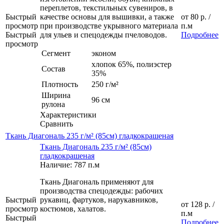
переплетов, текстильных сувениров, в
Быстрый
качестве основы для вышивки, а также
от
80 р.
/
просмотр
при производстве укрывного материала
п.м
Быстрый
для ульев и спецодежды пчеловодов.
Подробнее
просмотр
Сегмент
эконом
хлопок 65%, полиэстер
Состав
35%
Плотность
250 г/м²
Ширина
96 см
рулона
Характеристики
Сравнить
Ткань Диагональ 235 г/м² (85см) гладкокрашеная
Ткань Диагональ 235 г/м² (85см)
гладкокрашеная
Наличие: 787 п.м
Ткань Диагональ применяют для
производства спецодежды: рабочих
Быстрый
рукавиц, фартуков, нарукавников,
от
128 р.
/
просмотр
костюмов, халатов.
п.м
Быстрый
Подробнее