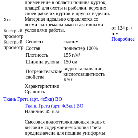
применение в области пошива курток,
плащей для охоты и рыбалки, верхних
слоев рабочих курток и других изделий.
Материал идеально справляется со
Хит
всеми экстремальными и активными
от
124 р.
/
условиями работы.
Быстрый
п.м
просмотр
Подробнее
Сегмент
эконом
Быстрый
просмотр
Состав
полиэстер 100%
Плотность
155 г/м²
Ширина рулона
150 см
водоотталкивание,
Потребительские
кислотозащитность
свойства
К50
Характеристики
Сравнить
Ткань Грета (арт. 4с5кв) ВО
Ткань Грета (арт. 4с5кв) ВО
Наличие: 45 п.м
Смесовая водоотталкивающая ткань с
высоким содержанием хлопка Грета
предназначена для пошива униформы