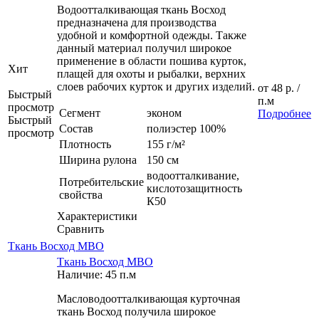
Водоотталкивающая ткань Восход
предназначена для производства
удобной и комфортной одежды. Также
данный материал получил широкое
применение в области пошива курток,
Хит
плащей для охоты и рыбалки, верхних
слоев рабочих курток и других изделий.
от
48 р.
/
Быстрый
п.м
просмотр
Сегмент
эконом
Подробнее
Быстрый
Состав
полиэстер 100%
просмотр
Плотность
155 г/м²
Ширина рулона
150 см
водоотталкивание,
Потребительские
кислотозащитность
свойства
К50
Характеристики
Сравнить
Ткань Восход МВО
Ткань Восход МВО
Наличие: 45 п.м
Масловодоотталкивающая курточная
ткань Восход получила широкое