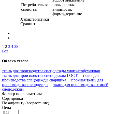
водоотталкивание,
Потребительские
повышенная
свойства
видимость,
формоудержание
Характеристики
Сравнить
1
2
3
4
38
Все
Облако тегов:
ткань для производства спецодежды хлопчатобумажная
ткань для производства спецодежды ГОСТ
ткань для
производства спецодежды сварщика
прочная ткань для
производства спецодежды
ткань для производства зимней
спецодежды
Фильтр по параметрам
Сортировка
По алфавиту (возрастание)
Цена