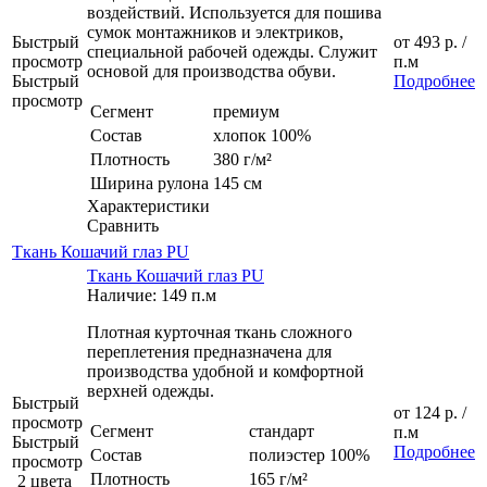
воздействий. Используется для пошива
сумок монтажников и электриков,
Быстрый
от
493 р.
/
специальной рабочей одежды. Служит
просмотр
п.м
основой для производства обуви.
Быстрый
Подробнее
просмотр
Сегмент
премиум
Состав
хлопок 100%
Плотность
380 г/м²
Ширина рулона
145 см
Характеристики
Сравнить
Ткань Кошачий глаз PU
Ткань Кошачий глаз PU
Наличие: 149 п.м
Плотная курточная ткань сложного
переплетения предназначена для
производства удобной и комфортной
верхней одежды.
Быстрый
от
124 р.
/
просмотр
Сегмент
стандарт
п.м
Быстрый
Подробнее
Состав
полиэстер 100%
просмотр
Плотность
165 г/м²
2 цвета