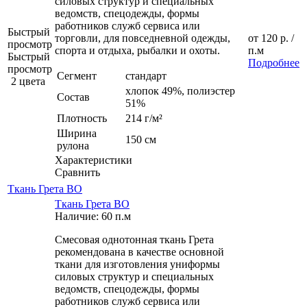
силовых структур и специальных
ведомств, спецодежды, формы
работников служб сервиса или
Быстрый
торговли, для повседневной одежды,
от
120 р.
/
просмотр
спорта и отдыха, рыбалки и охоты.
п.м
Быстрый
Подробнее
просмотр
Сегмент
стандарт
2 цвета
хлопок 49%, полиэстер
Состав
51%
Плотность
214 г/м²
Ширина
150 см
рулона
Характеристики
Сравнить
Ткань Грета ВО
Ткань Грета ВО
Наличие: 60 п.м
Смесовая однотонная ткань Грета
рекомендована в качестве основной
ткани для изготовления униформы
силовых структур и специальных
ведомств, спецодежды, формы
работников служб сервиса или