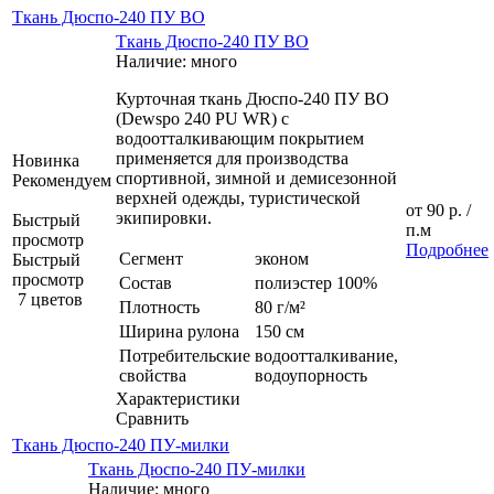
Ткань Дюспо-240 ПУ ВО
Ткань Дюспо-240 ПУ ВО
Наличие: много
Курточная ткань Дюспо-240 ПУ ВО
(Dewspo 240 PU WR) c
водоотталкивающим покрытием
применяется для производства
Новинка
спортивной, зимной и демисезонной
Рекомендуем
верхней одежды, туристической
от
90 р.
/
экипировки.
Быстрый
п.м
просмотр
Подробнее
Сегмент
эконом
Быстрый
просмотр
Состав
полиэстер 100%
7 цветов
Плотность
80 г/м²
Ширина рулона
150 см
Потребительские
водоотталкивание,
свойства
водоупорность
Характеристики
Сравнить
Ткань Дюспо-240 ПУ-милки
Ткань Дюспо-240 ПУ-милки
Наличие: много