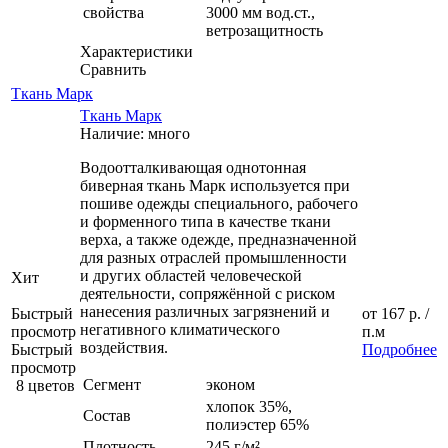
свойства
3000 мм вод.ст.,
ветрозащитность
Характеристики
Сравнить
Ткань Марк
Ткань Марк
Наличие: много
Водоотталкивающая однотонная
биверная ткань Марк используется при
пошиве одежды специального, рабочего
и форменного типа в качестве ткани
верха, а также одежде, предназначенной
для разных отраслей промышленности
и других областей человеческой
Хит
деятельности, сопряжённой с риском
нанесения различных загрязнений и
Быстрый
от
167 р.
/
негативного климатического
просмотр
п.м
воздействия.
Быстрый
Подробнее
просмотр
Сегмент
эконом
8 цветов
хлопок 35%,
Состав
полиэстер 65%
Плотность
245 г/м²