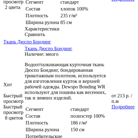
просмотр
Сегмент
стандарт
2 цвета
Состав
хлопок 100%
Плотность
235 г/м²
Ширина рулона
85 см
Характеристики
Сравнить
Ткань Дюспо Бондинг
Ткань Дюспо Бондинг
Наличие: много
Водоотталкивающая курточная ткань
Дюспо Бондинг, бондированная
трикотажным полотном, используется
для изготовления курток и верхней
Хит
рабочей одежды. Dewspo Bonding WR
используют для пошива как весенних,
Быстрый
от
213 р.
/
так и зимних изделий.
просмотр
п.м
Быстрый
Подробнее
Сегмент
стандарт
просмотр
Состав
полиэстер 100%
8 цветов
Плотность
186 г/м²
Ширина рулона
150 см
Потребительские