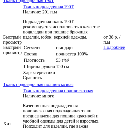
Ткань подкладочная 190Т
Ткань подкладочная 190Т
Наличие: 201 п.м
Подкладочная ткань 190Т
рекомендуется использовать в качестве
подкладки при пошиве брючных
Быстрый
изделий, юбок, верхней одежды.
от
38 р.
/
просмотр
п.м
Быстрый
Подробнее
Сегмент
стандарт
просмотр
Состав
полиэстер 100%
Плотность
53 г/м²
Ширина рулона
150 см
Характеристики
Сравнить
Ткань подкладочная поливискозная
Ткань подкладочная поливискозная
Наличие: много
Качественная подкладочная
поливискозная подкладочная ткань
предназначена для пошива красивой и
удобной одежды для детей и взрослых.
Хит
Подходит для изделий, где важна