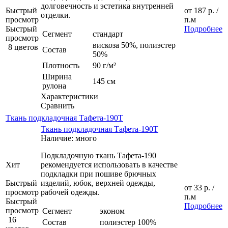
долговечность и эстетика внутренней
Быстрый
от
187 р.
/
отделки.
просмотр
п.м
Быстрый
Подробнее
Сегмент
стандарт
просмотр
вискоза 50%, полиэстер
8 цветов
Состав
50%
Плотность
90 г/м²
Ширина
145 см
рулона
Характеристики
Сравнить
Ткань подкладочная Тафета-190Т
Ткань подкладочная Тафета-190Т
Наличие: много
Подкладочную ткань Тафета-190
Хит
рекомендуется использовать в качестве
подкладки при пошиве брючных
Быстрый
изделий, юбок, верхней одежды,
от
33 р.
/
просмотр
рабочей одежды.
п.м
Быстрый
Подробнее
просмотр
Сегмент
эконом
16
Состав
полиэстер 100%