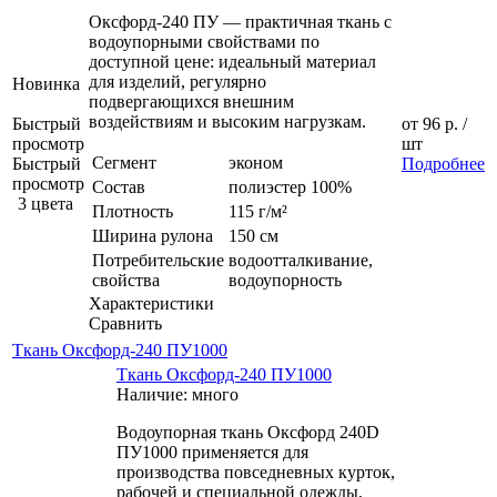
Оксфорд-240 ПУ — практичная ткань с
водоупорными свойствами по
доступной цене: идеальный материал
для изделий, регулярно
Новинка
подвергающихся внешним
воздействиям и высоким нагрузкам.
Быстрый
от
96 р.
/
просмотр
шт
Сегмент
эконом
Быстрый
Подробнее
просмотр
Состав
полиэстер 100%
3 цвета
Плотность
115 г/м²
Ширина рулона
150 см
Потребительские
водоотталкивание,
свойства
водоупорность
Характеристики
Сравнить
Ткань Оксфорд-240 ПУ1000
Ткань Оксфорд-240 ПУ1000
Наличие: много
Водоупорная ткань Оксфорд 240D
ПУ1000 применяется для
производства повседневных курток,
рабочей и специальной одежды,