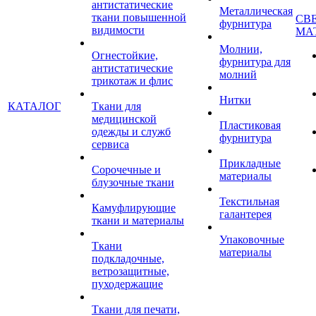
антистатические
Металлическая
ткани повышенной
СВ
фурнитура
видимости
МА
Молнии,
Огнестойкие,
фурнитура для
антистатические
молний
трикотаж и флис
Нитки
КАТАЛОГ
Ткани для
медицинской
Пластиковая
одежды и служб
фурнитура
сервиса
Прикладные
Сорочечные и
материалы
блузочные ткани
Текстильная
Камуфлирующие
галантерея
ткани и материалы
Упаковочные
Ткани
материалы
подкладочные,
ветрозащитные,
пуходержащие
Ткани для печати,