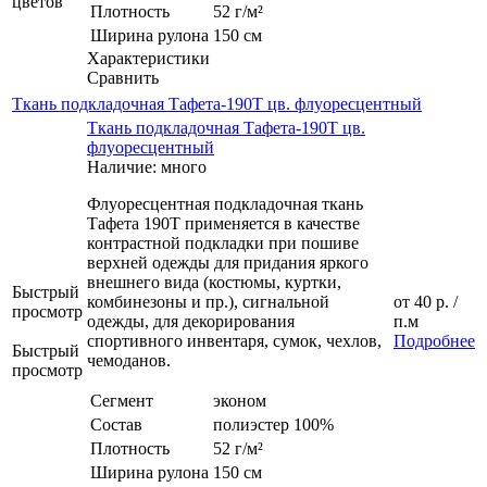
цветов
Плотность
52 г/м²
Ширина рулона
150 см
Характеристики
Сравнить
Ткань подкладочная Тафета-190Т цв. флуоресцентный
Ткань подкладочная Тафета-190Т цв.
флуоресцентный
Наличие: много
Флуоресцентная подкладочная ткань
Тафета 190Т применяется в качестве
контрастной подкладки при пошиве
верхней одежды для придания яркого
внешнего вида (костюмы, куртки,
Быстрый
комбинезоны и пр.), сигнальной
от
40 р.
/
просмотр
одежды, для декорирования
п.м
спортивного инвентаря, сумок, чехлов,
Подробнее
Быстрый
чемоданов.
просмотр
Сегмент
эконом
Состав
полиэстер 100%
Плотность
52 г/м²
Ширина рулона
150 см