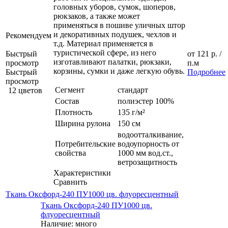
головных уборов, сумок, шоперов,
рюкзаков, а также может
применяться в пошиве уличных штор
и декоративных подушек, чехлов и
Рекомендуем
т.д. Материал применяется в
туристической сфере, из него
Быстрый
от
121 р.
/
изготавливают палатки, рюкзаки,
просмотр
п.м
корзины, сумки и даже легкую обувь.
Быстрый
Подробнее
просмотр
Сегмент
стандарт
12 цветов
Состав
полиэстер 100%
Плотность
135 г/м²
Ширина рулона
150 см
водоотталкивание,
Потребительские
водоупорность от
свойства
1000 мм вод.ст.,
ветрозащитность
Характеристики
Сравнить
Ткань Оксфорд-240 ПУ1000 цв. флуоресцентный
Ткань Оксфорд-240 ПУ1000 цв.
флуоресцентный
Наличие: много