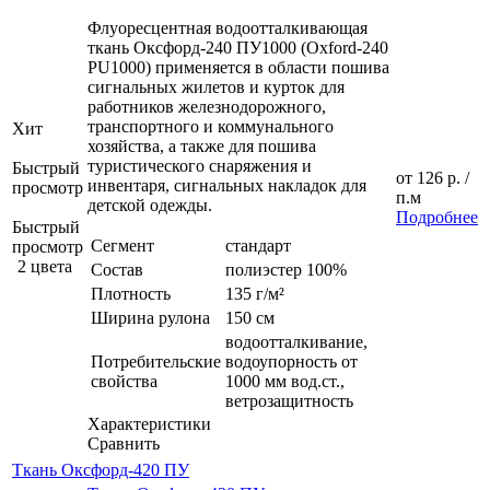
Флуоресцентная водоотталкивающая
ткань Оксфорд-240 ПУ1000 (Oxford-240
PU1000) применяется в области пошива
сигнальных жилетов и курток для
работников железнодорожного,
транспортного и коммунального
Хит
хозяйства, а также для пошива
туристического снаряжения и
Быстрый
от
126 р.
/
инвентаря, сигнальных накладок для
просмотр
п.м
детской одежды.
Подробнее
Быстрый
Сегмент
стандарт
просмотр
2 цвета
Состав
полиэстер 100%
Плотность
135 г/м²
Ширина рулона
150 см
водоотталкивание,
Потребительские
водоупорность от
свойства
1000 мм вод.ст.,
ветрозащитность
Характеристики
Сравнить
Ткань Оксфорд-420 ПУ