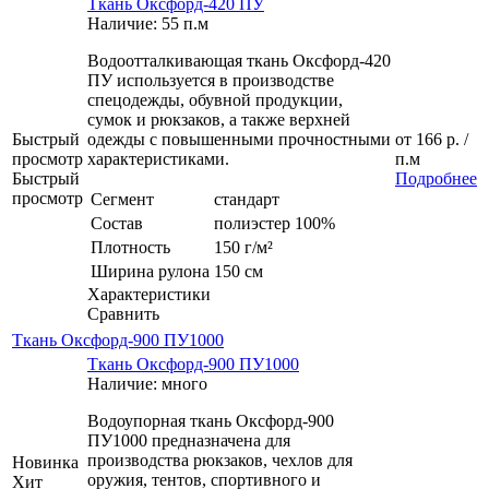
Ткань Оксфорд-420 ПУ
Наличие: 55 п.м
Водоотталкивающая ткань Оксфорд-420
ПУ используется в производстве
спецодежды, обувной продукции,
сумок и рюкзаков, а также верхней
Быстрый
одежды с повышенными прочностными
от
166 р.
/
просмотр
характеристиками.
п.м
Быстрый
Подробнее
просмотр
Сегмент
стандарт
Состав
полиэстер 100%
Плотность
150 г/м²
Ширина рулона
150 см
Характеристики
Сравнить
Ткань Оксфорд-900 ПУ1000
Ткань Оксфорд-900 ПУ1000
Наличие: много
Водоупорная ткань Оксфорд-900
ПУ1000 предназначена для
производства рюкзаков, чехлов для
Новинка
оружия, тентов, спортивного и
Хит