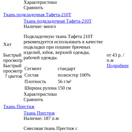
Характеристики
Сравнить
Ткань подкладочная Тафета-210T
Ткань подкладочная Тафета-210T
Наличие: много
Подкладочную ткань Тафета 210Т
рекомендуется использовать в качестве
Хит
подкладки при пошиве брючных
изделий, юбок, верхней одежды,
Быстрый
от
43 р.
/
рабочей одежды.
просмотр
п.м
Быстрый
Подробнее
Сегмент
стандарт
просмотр
Состав
полиэстер 100%
7 цветов
Плотность
56 г/м²
Ширина рулона
150 см
Характеристики
Сравнить
Ткань Престиж
Ткань Престиж
Наличие: 187 п.м
Смесовая ткань Престиж с