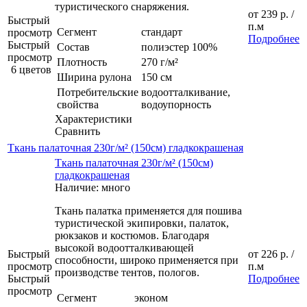
туристического снаряжения.
от
239 р.
/
Быстрый
п.м
Сегмент
стандарт
просмотр
Подробнее
Быстрый
Состав
полиэстер 100%
просмотр
Плотность
270 г/м²
6 цветов
Ширина рулона
150 см
Потребительские
водоотталкивание,
свойства
водоупорность
Характеристики
Сравнить
Ткань палаточная 230г/м² (150см) гладкокрашеная
Ткань палаточная 230г/м² (150см)
гладкокрашеная
Наличие: много
Ткань палатка применяется для пошива
туристической экипировки, палаток,
рюкзаков и костюмов. Благодаря
высокой водоотталкивающей
Быстрый
от
226 р.
/
способности, широко применяется при
просмотр
п.м
производстве тентов, пологов.
Быстрый
Подробнее
просмотр
Сегмент
эконом