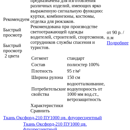
предназначена для изготовления
различных изделий, имеющих ярко
выраженную сигнальную функцию:
куртки, комбинезоны, костюмы,
Рекомендуем
отделка для рюкзаков.
Рекомендована при производстве
Быстрый
светоотражающей одежды
от
90 р.
/
просмотр
водителей, строителей, спортсменов,
п.м
сотрудников службы спасения и
Подробнее
Быстрый
туристов.
просмотр
2 цвета
Сегмент
стандарт
Состав
полиэстер 100%
Плотность
95 г/м²
Ширина рулона
150 см
водоотталкивание,
Потребительские
водоупорность от
свойства
1000 мм вод.ст.,
ветрозащитность
Характеристики
Сравнить
Ткань Оксфорд-210 ПУ1000 цв. флуоресцентный
Ткань Оксфорд-210 ПУ1000 цв.
флуоресцентный