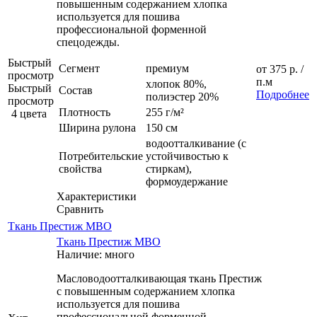
повышенным содержанием хлопка
используется для пошива
профессиональной форменной
спецодежды.
Быстрый
Сегмент
премиум
от
375 р.
/
просмотр
п.м
хлопок 80%,
Быстрый
Состав
Подробнее
полиэстер 20%
просмотр
Плотность
255 г/м²
4 цвета
Ширина рулона
150 см
водоотталкивание (с
Потребительские
устойчивостью к
свойства
стиркам),
формоудержание
Характеристики
Сравнить
Ткань Престиж МВО
Ткань Престиж МВО
Наличие: много
Масловодоотталкивающая ткань Престиж
с повышенным содержанием хлопка
используется для пошива
профессиональной форменной