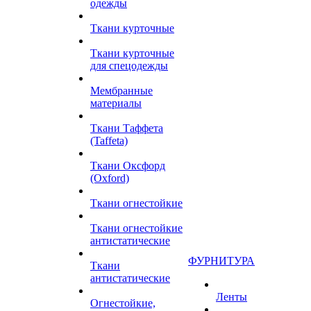
одежды
Ткани курточные
Ткани курточные
для спецодежды
Мембранные
материалы
Ткани Таффета
(Taffeta)
Ткани Оксфорд
(Oxford)
Ткани огнестойкие
Ткани огнестойкие
антистатические
ФУРНИТУРА
Ткани
антистатические
Ленты
Огнестойкие,