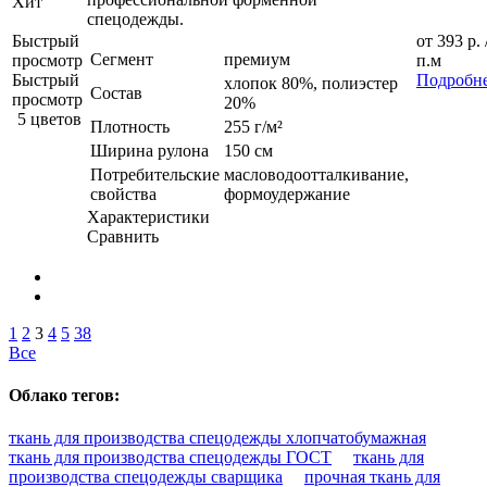
Хит
спецодежды.
Быстрый
от
393 р.
Сегмент
премиум
просмотр
п.м
Быстрый
Подробн
хлопок 80%, полиэстер
Состав
просмотр
20%
5 цветов
Плотность
255 г/м²
Ширина рулона
150 см
Потребительские
масловодоотталкивание,
свойства
формоудержание
Характеристики
Сравнить
1
2
3
4
5
38
Все
Облако тегов:
ткань для производства спецодежды хлопчатобумажная
ткань для производства спецодежды ГОСТ
ткань для
производства спецодежды сварщика
прочная ткань для