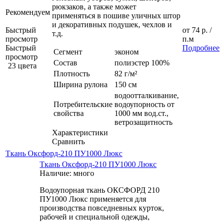
рюкзаков, а также может
Рекомендуем
применяться в пошиве уличных штор
и декоративных подушек, чехлов и
Быстрый
от
74 р.
/
т.д.
просмотр
п.м
Быстрый
Подробнее
Сегмент
эконом
просмотр
Состав
полиэстер 100%
23 цвета
Плотность
82 г/м²
Ширина рулона
150 см
водоотталкивание,
Потребительские
водоупорность от
свойства
1000 мм вод.ст.,
ветрозащитность
Характеристики
Сравнить
Ткань Оксфорд-210 ПУ1000 Люкс
Ткань Оксфорд-210 ПУ1000 Люкс
Наличие: много
Водоупорная ткань ОКСФОРД 210
ПУ1000 Люкс применяется для
производства повседневных курток,
рабочей и специальной одежды,