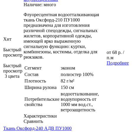
Наличие: много
Флуоресцентная водоотталкивающая
ткань Оксфорд-210 ПУ1000
предназначена для изготовления
различной спецодежды, сигнальных
жилетов, корпоративной одежды,
Хит
имеющей ярко выраженную
сигнальную функцию: куртки,
Быстрый
комбинезоны, костюмы, отделка для
от
68 р.
/
просмотр
рюкзаков.
п.м
Подробнее
Быстрый
Сегмент
эконом
просмотр
Состав
полиэстер 100%
3 цвета
Плотность
82 г/м²
Ширина рулона
150 см
водоотталкивание,
Потребительские
водоупорность от
свойства
1000 мм вод.ст.,
ветрозащитность
Характеристики
Сравнить
Ткань Оксфорд-240 АДВ ПУ1000