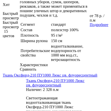
головных уборов, сумок, шоперов,
Хит
рюкзаков, а также может применяться в
пошиве уличных штор и декоративных
Быстрый
подушек, чехлов и т.д.
от
78 р.
/
просмотр
п.м
Быстрый
Сегмент
стандарт
Подробнее
просмотр
Состав
полиэстер 100%
15
Плотность
95 г/м²
цветов
Ширина рулона
150 см
водоотталкивание,
Потребительские
водоупорность от
свойства
1000 мм вод.ст.,
ветрозащитность
Характеристики
Сравнить
Ткань Оксфорд-210 ПУ1000 Люкс цв. флуоресцентный
Ткань Оксфорд-210 ПУ1000 Люкс
цв. флуоресцентный
Наличие: 2 328 п.м
Светоотражающая
водоотталкивающая ткань
Оксфорд-210 ПУ1000 Люкс