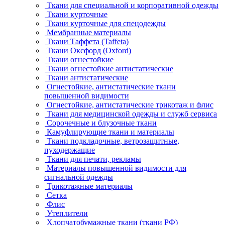
Ткани для специальной и корпоративной одежды
Ткани курточные
Ткани курточные для спецодежды
Мембранные материалы
Ткани Таффета (Taffeta)
Ткани Оксфорд (Oxford)
Ткани огнестойкие
Ткани огнестойкие антистатические
Ткани антистатические
Огнестойкие, антистатические ткани
повышенной видимости
Огнестойкие, антистатические трикотаж и флис
Ткани для медицинской одежды и служб сервиса
Сорочечные и блузочные ткани
Камуфлирующие ткани и материалы
Ткани подкладочные, ветрозащитные,
пуходержащие
Ткани для печати, рекламы
Материалы повышенной видимости для
сигнальной одежды
Трикотажные материалы
Сетка
Флис
Утеплители
Хлопчатобумажные ткани (ткани РФ)