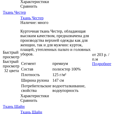
Характеристики
Сравнить
Ткань Честер
Ткань Честер
Наличие: много
Курточная ткань Честер, обладающая
высоким качеством, предназначена для
производства верхней одежды как для
женщин, так и для мужчин: курток,
плащей, утепленных пальто и головных
Быстрый
уборов.
от
203 р.
/
просмотр
п.м
Быстрый
Сегмент
премиум
Подробнее
просмотр
Состав
полиэстер 100%
32 цвета
Плотность
125 г/м²
Ширина рулона
147 см
Потребительские
водоотталкивание,
свойства
водоупорность
Характеристики
Сравнить
Ткань Шайн
Ткань Шайн