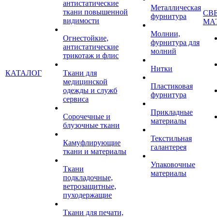
антистатические
Металлическая
ткани повышенной
СВ
фурнитура
видимости
МА
Молнии,
Огнестойкие,
фурнитура для
антистатические
молний
трикотаж и флис
Нитки
КАТАЛОГ
Ткани для
медицинской
Пластиковая
одежды и служб
фурнитура
сервиса
Прикладные
Сорочечные и
материалы
блузочные ткани
Текстильная
Камуфлирующие
галантерея
ткани и материалы
Упаковочные
Ткани
материалы
подкладочные,
ветрозащитные,
пуходержащие
Ткани для печати,