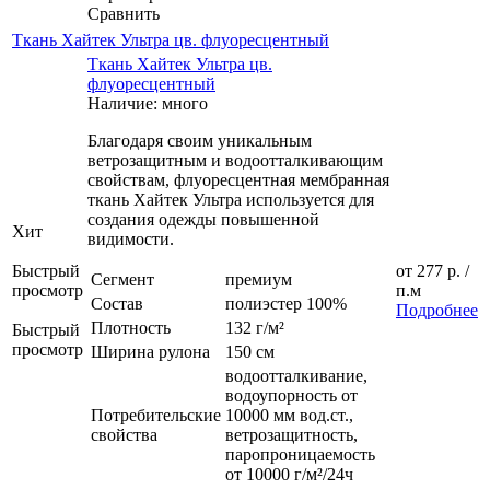
Сравнить
Ткань Хайтек Ультра цв. флуоресцентный
Ткань Хайтек Ультра цв.
флуоресцентный
Наличие: много
Благодаря своим уникальным
ветрозащитным и водоотталкивающим
свойствам, флуоресцентная мембранная
ткань Хайтек Ультра используется для
создания одежды повышенной
Хит
видимости.
Быстрый
от
277 р.
/
Сегмент
премиум
просмотр
п.м
Состав
полиэстер 100%
Подробнее
Плотность
132 г/м²
Быстрый
просмотр
Ширина рулона
150 см
водоотталкивание,
водоупорность от
Потребительские
10000 мм вод.ст.,
свойства
ветрозащитность,
паропроницаемость
от 10000 г/м²/24ч