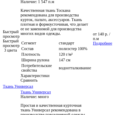
Наличие: 1 547 п.м
Качественная ткань Тоскана
рекомендована для производства
курток, пальто, аксессуаров. Ткань
плотная и формоусточивая, что делает
ее не заменимой для производства
Быстрый
многих видов одежды.
от
140 р.
/
просмотр
п.м
Быстрый
Сегмент
стандарт
Подробнее
просмотр
Состав
полиэстер 100%
3 цвета
Плотность
120 г/м²
Ширина рулона
147 см
Потребительские
водоотталкивание
свойства
Характеристики
Сравнить
Ткань Универсал
Ткань Универсал
Наличие: много
Простая и качественная курточная
ткань Универсал рекомендована в
производстве повседневной одежды,