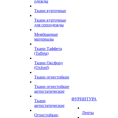
одежды
Ткани курточные
Ткани курточные
для спецодежды
Мембранные
материалы
Ткани Таффета
(Taffeta)
Ткани Оксфорд
(Oxford)
Ткани огнестойкие
Ткани огнестойкие
антистатические
ФУРНИТУРА
Ткани
антистатические
Ленты
Огнестойкие,