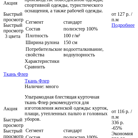
Акция
спортивной одежды, туристического
оснащения, а также рабочей одежды.
Быстрый
от
127 р.
/
просмотр
п.м
Сегмент
стандарт
Быстрый
Подробнее
Состав
полиэстер 100%
просмотр
Плотность
100 г/м²
3 цвета
Ширина рулона
150 см
Потребительские
водоотталкивание,
свойства
водоупорность
Характеристики
Сравнить
Ткань Флер
Ткань Флер
Наличие: много
Ультрамодная блестящая курточная
ткань Флер рекомендуется для
изготовления женской одежды: курток,
Акция
от
116 р.
/
плащи, утепленных пальто и головных
п.м
уборов.
Быстрый
336 р.
просмотр
-65%
Сегмент
стандарт
Быстрый
Экономия
просмотр
Состав
полиэстер 100%