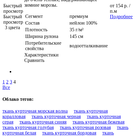
зимние морозы.
Быстрый
от
154 р.
/
просмотр
п.м
Сегмент
премиум
Быстрый
Подробнее
просмотр
Состав
нейлон 100%
3 цвета
Плотность
35 г/м²
Ширина рулона
145 см
Потребительские
водоотталкивание
свойства
Характеристики
Сравнить
1
2
3
4
Все
Облако тегов:
ткань курточная морская волна
ткань курточная
коралловая
ткань курточная черная
ткань курточная
серая
ткань курточная синяя
ткань курточная бежевая
ткань курточная голубая
ткань курточная розовая
ткань
курточная белая
ткань курточная бордовая
ткань