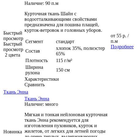
Наличие: 90 п.м
Курточная ткань Шайн с
водоотталкивающими свойствами
предназначена для пошива плащей,
курток-ветровок и головных уборов.
Быстрый
от
55 р.
/
просмотр
п.м
Сегмент
стандарт
Быстрый
Подробнее
хлопок 35%, полиэстер
просмотр
Состав
65%
2 цвета
Плотность
115 г/м²
Ширина
150 см
рулона
Характеристики
Сравнить
Ткань Энна
Ткань Энна
Наличие: много
Мягкая и тонкая нейлоновая курточная
ткань Энна рекомендуется для
изготовления пуховиков, курток и
жилетов, от легких для летней погоды
Новинка
до очень теплых, выдерживающих