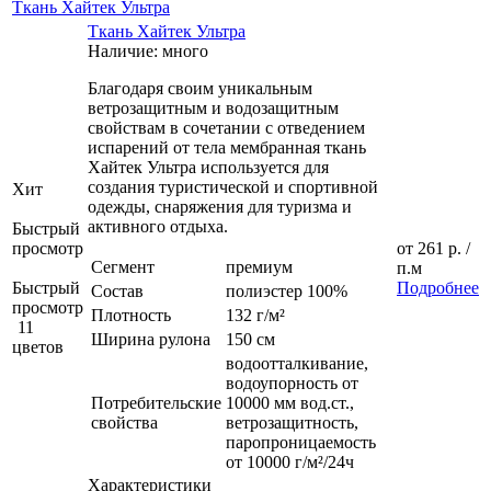
Ткань Хайтек Ультра
Ткань Хайтек Ультра
Наличие: много
Благодаря своим уникальным
ветрозащитным и водозащитным
свойствам в сочетании с отведением
испарений от тела мембранная ткань
Хайтек Ультра используется для
создания туристической и спортивной
Хит
одежды, снаряжения для туризма и
активного отдыха.
Быстрый
просмотр
от
261 р.
/
Сегмент
премиум
п.м
Быстрый
Подробнее
Состав
полиэстер 100%
просмотр
Плотность
132 г/м²
11
Ширина рулона
150 см
цветов
водоотталкивание,
водоупорность от
Потребительские
10000 мм вод.ст.,
свойства
ветрозащитность,
паропроницаемость
от 10000 г/м²/24ч
Характеристики