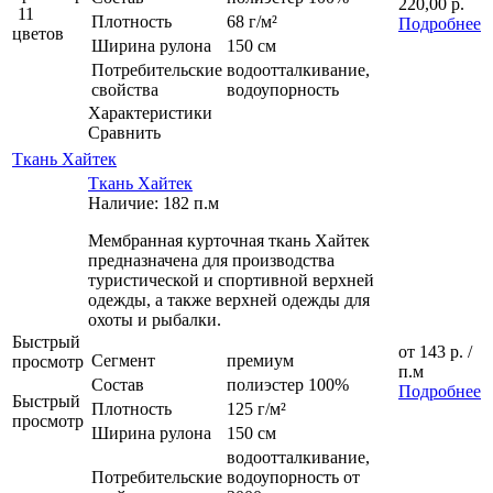
220,00 р.
11
Плотность
68 г/м²
Подробнее
цветов
Ширина рулона
150 см
Потребительские
водоотталкивание,
свойства
водоупорность
Характеристики
Сравнить
Ткань Хайтек
Ткань Хайтек
Наличие: 182 п.м
Мембранная курточная ткань Хайтек
предназначена для производства
туристической и спортивной верхней
одежды, а также верхней одежды для
охоты и рыбалки.
Быстрый
от
143 р.
/
Сегмент
премиум
просмотр
п.м
Состав
полиэстер 100%
Подробнее
Быстрый
Плотность
125 г/м²
просмотр
Ширина рулона
150 см
водоотталкивание,
Потребительские
водоупорность от