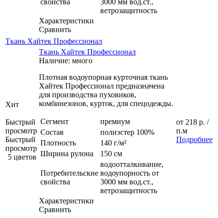
свойства
3000 мм вод.ст.,
ветрозащитность
Характеристики
Сравнить
Ткань Хайтек Профессионал
Ткань Хайтек Профессионал
Наличие: много
Плотная водоупорная курточная ткань
Хайтек Профессионал предназначена
для производства пуховиков,
комбинезонов, курток, для спецодежды.
Хит
Сегмент
премиум
Быстрый
от
218 р.
/
просмотр
п.м
Состав
полиэстер 100%
Быстрый
Подробнее
Плотность
140 г/м²
просмотр
Ширина рулона
150 см
5 цветов
водоотталкивание,
Потребительские
водоупорность от
свойства
3000 мм вод.ст.,
ветрозащитность
Характеристики
Сравнить