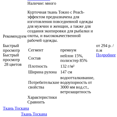
Наличие: много
Курточная ткань Токио с Peach-
эффектом предназначена для
изготовления повседневной одежды
для мужчин и женщин, а также для
создания экипировки для рыбалки и
охоты, и высококачественной
Рекомендуем
рабочей одежды.
Быстрый
от
294 р.
/
Сегмент
премиум
просмотр
п.м
Быстрый
Подробнее
нейлон 15%,
Состав
просмотр
полиэстер 85%
28 цветов
Плотность
132 г/м²
Ширина рулона
147 см
водоотталкивание,
Потребительские
водоупорность от
свойства
3000 мм вод.ст.,
ветрозащитность
Характеристики
Сравнить
Ткань Тоскана
Ткань Тоскана