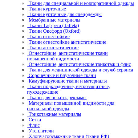
Ткани для специальной и корпоративной одежды
Ткани курточные
Ткани курточные для спецодежды
Мембранные материалы
Ткани Таффета (Taffeta)
Ткани Оксфорд (Oxford)
Ткани огнестойкие
Ткани огнестойкие антистатические
Ткани антистатические
Огнестойкие, антистатические ткани
повышенной видимости
Огнестойкие, антистатические трикотаж и флис
Ткани для медицинской одежды и служб сервиса
Сорочечные и блузочные ткани
Камуфлирующие ткани и материалы
Ткани подкладочные, ветрозащитные,
пуходержащие
Ткани для печати, рекламы
Материалы повышенной видимости для
сигнальной одежды
Трикотажные материалы
Сетка
Флис
Утеплители
Хлопчатобумажные ткани (ткани РФ)