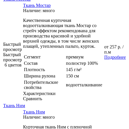
Ткань Мостар
Наличие: много
Качественная курточная
водоотталкивающая ткань Мостар со
стрейч эффектом рекомендована для
производства красивой и удобной
верхней одежды, в том числе женских
Быстрый
плащей, утепленных пальто, курток.
от
257 р.
/
просмотр
п.м
Быстрый
Сегмент
премиум
Подробнее
просмотр
Состав
полиэстер 100%
6 цветов
Плотность
145 г/м²
Ширина рулона
150 см
Потребительские
водоотталкивание
свойства
Характеристики
Сравнить
Ткань Ним
Ткань Ним
Наличие: много
Курточная ткань Ним с пленочной