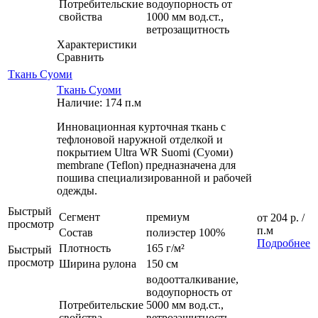
Потребительские
водоупорность от
свойства
1000 мм вод.ст.,
ветрозащитность
Характеристики
Сравнить
Ткань Суоми
Ткань Суоми
Наличие: 174 п.м
Инновационная курточная ткань с
тефлоновой наружной отделкой и
покрытием Ultra WR Suomi (Суоми)
membrane (Teflon) предназначена для
пошива специализированной и рабочей
одежды.
Быстрый
Сегмент
премиум
от
204 р.
/
просмотр
п.м
Состав
полиэстер 100%
Подробнее
Плотность
165 г/м²
Быстрый
просмотр
Ширина рулона
150 см
водоотталкивание,
водоупорность от
Потребительские
5000 мм вод.ст.,
свойства
ветрозащитность,