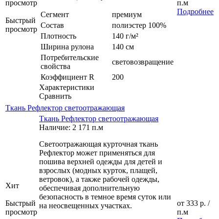
просмотр
п.м
Подробнее
Сегмент
премиум
Быстрый
Состав
полиэстер 100%
просмотр
Плотность
140 г/м²
Ширина рулона
140 см
Потребительские
световозвращение
свойства
Коэффициент R
200
Характеристики
Сравнить
Ткань Рефлектор светоотражающая
Ткань Рефлектор светоотражающая
Наличие: 2 171 п.м
Светоотражающая курточная ткань
Рефлектор может применяться для
пошива верхней одежды для детей и
взрослых (модных курток, плащей,
ветровок), а также рабочей одежды,
Хит
обеспечивая дополнительную
безопасность в темное время суток или
Быстрый
от
333 р.
/
на неосвещенных участках.
просмотр
п.м