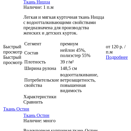
Ткань Ницца
Наличие: 1 п.м
Легкая и мягкая курточная ткань Ницца
с водоотталкивающими свойствами
предназначена для производства
женских и детских курток.
Сегмент
премиум
Быстрый
от
120 р.
/
нейлон 45%,
просмотр
п.м
Состав
полиэстер 55%
Быстрый
Подробнее
Плотность
39 г/м²
просмотр
Ширина рулона
148,5 см
водоотталкивание,
Потребительские
ветрозащитность,
свойства
повышенная
видимость
Характеристики
Сравнить
Ткань Остин
Ткань Остин
Наличие: много
Водоупорная курточная ткань Остин