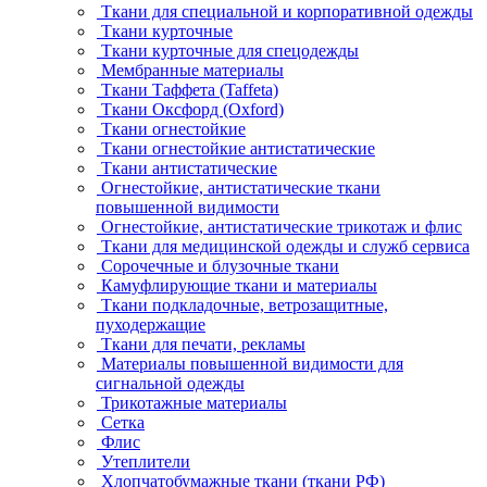
Ткани для специальной и корпоративной одежды
Ткани курточные
Ткани курточные для спецодежды
Мембранные материалы
Ткани Таффета (Taffeta)
Ткани Оксфорд (Oxford)
Ткани огнестойкие
Ткани огнестойкие антистатические
Ткани антистатические
Огнестойкие, антистатические ткани
повышенной видимости
Огнестойкие, антистатические трикотаж и флис
Ткани для медицинской одежды и служб сервиса
Сорочечные и блузочные ткани
Камуфлирующие ткани и материалы
Ткани подкладочные, ветрозащитные,
пуходержащие
Ткани для печати, рекламы
Материалы повышенной видимости для
сигнальной одежды
Трикотажные материалы
Сетка
Флис
Утеплители
Хлопчатобумажные ткани (ткани РФ)