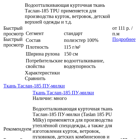
Водоотталкивающая курточная ткань
Таслан-185 TPU применяется для
производства курток, ветровок, детской
верхней одежды и т.д.
Быстрый
от
111 р.
/
Сегмент
стандарт
просмотр
п.м
Быстрый
Подробнее
Состав
полиэстер 100%
просмотр
Плотность
115 г/м²
Ширина рулона
150 см
Потребительские
водоотталкивание,
свойства
водоупорность
Характеристики
Сравнить
Ткань Таслан-185 ПУ-милки
Ткань Таслан-185 ПУ-милки
Наличие: много
Водоотталкивающая курточная ткань
Таслан-185 ПУ-милки (Taslan 185 PU
Milky) применяется для производства
утеплённой спецодежды, а также для
Рекомендуем
изготовления курток, ветровок,
пуховиков, детских комбинезонов и