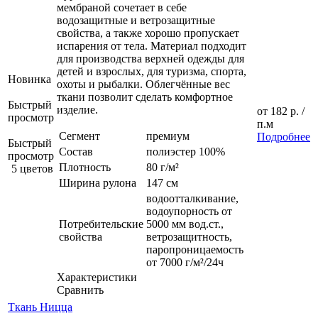
мембраной сочетает в себе
водозащитные и ветрозащитные
свойства, а также хорошо пропускает
испарения от тела. Материал подходит
для производства верхней одежды для
детей и взрослых, для туризма, спорта,
Новинка
охоты и рыбалки. Облегчённые вес
ткани позволит сделать комфортное
Быстрый
изделие.
от
182 р.
/
просмотр
п.м
Сегмент
премиум
Подробнее
Быстрый
Состав
полиэстер 100%
просмотр
Плотность
80 г/м²
5 цветов
Ширина рулона
147 см
водоотталкивание,
водоупорность от
Потребительские
5000 мм вод.ст.,
свойства
ветрозащитность,
паропроницаемость
от 7000 г/м²/24ч
Характеристики
Сравнить
Ткань Ницца