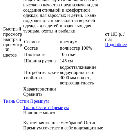
высокого качества предназначена для
создания стильной и комфортной
одежды для взрослых и детей. Ткань
подходит для производства верхней
одежды для детей и взрослых, для
Быстрый
туризма, охоты и рыбалки.
просмотр
от
193 р.
/
Быстрый
п.м
Сегмент
премиум
просмотр
Подробнее
Состав
полиэстер 100%
30
Плотность
105 г/м²
цветов
Ширина рулона
145 см
водоотталкивание,
Потребительские
водоупорность от
свойства
3000 мм вод.ст.,
ветрозащитность
Характеристики
Сравнить
Ткань Остин Премиум
Ткань Остин Премиум
Наличие: много
Курточная ткань с мембраной Остин
Премиум сочетает в себе водозащитные