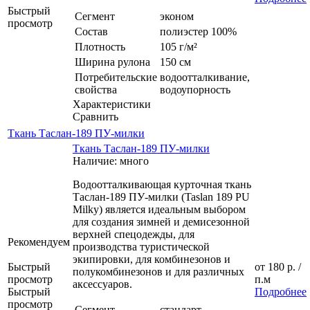
Быстрый
Сегмент
эконом
просмотр
Состав
полиэстер 100%
Плотность
105 г/м²
Ширина рулона
150 см
Потребительские
водоотталкивание,
свойства
водоупорность
Характеристики
Сравнить
Ткань Таслан-189 ПУ-милки
Ткань Таслан-189 ПУ-милки
Наличие: много
Водоотталкивающая курточная ткань
Таслан-189 ПУ-милки (Taslan 189 PU
Milky) является идеальным выбором
для создания зимней и демисезонной
верхней спецодежды, для
Рекомендуем
производства туристической
экипировки, для комбинезонов и
Быстрый
от
180 р.
/
полукомбинезонов и для различных
просмотр
п.м
аксессуаров.
Быстрый
Подробнее
просмотр
Сегмент
стандарт