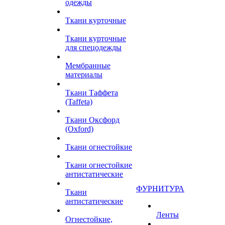
одежды
Ткани курточные
Ткани курточные
для спецодежды
Мембранные
материалы
Ткани Таффета
(Taffeta)
Ткани Оксфорд
(Oxford)
Ткани огнестойкие
Ткани огнестойкие
антистатические
ФУРНИТУРА
Ткани
антистатические
Ленты
Огнестойкие,