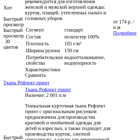
рекомендуется для изготовления
женской и мужской верхней одежды:
Хит
курток, плащей, утепленных пальто и
головных уборов.
Быстрый
от
174 р.
/
просмотр
п.м
Сегмент
стандарт
Быстрый
Подробнее
просмотр
Состав
полиэстер 100%
30
Плотность
105 г/м²
цветов
Ширина рулона
150 см
Потребительские
водоотталкивание,
свойства
водоупорность
Характеристики
Сравнить
Ткань Рефлект принт
Ткань Рефлект принт
Наличие: 2 001 п.м
Уникальная курточная ткань Рефлект
принт с оригинальным рисунком
предназначена для производства
красивой и необычной одежды для
детей и взрослых, а также подходит для
производства курток, элитной
Быстрый
спецодежды, а также для декоративной