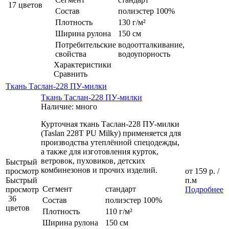
17 цветов
Состав
полиэстер 100%
Плотность
130 г/м²
Ширина рулона
150 см
Потребительские
водоотталкивание,
свойства
водоупорность
Характеристики
Сравнить
Ткань Таслан-228 ПУ-милки
Ткань Таслан-228 ПУ-милки
Наличие: много
Курточная ткань Таслан-228 ПУ-милки
(Taslan 228T PU Milky) применяется для
производства утеплённой спецодежды,
а также для изготовления курток,
ветровок, пуховиков, детских
Быстрый
комбинезонов и прочих изделий.
просмотр
от
159 р.
/
Быстрый
п.м
Сегмент
стандарт
просмотр
Подробнее
36
Состав
полиэстер 100%
цветов
Плотность
110 г/м²
Ширина рулона
150 см