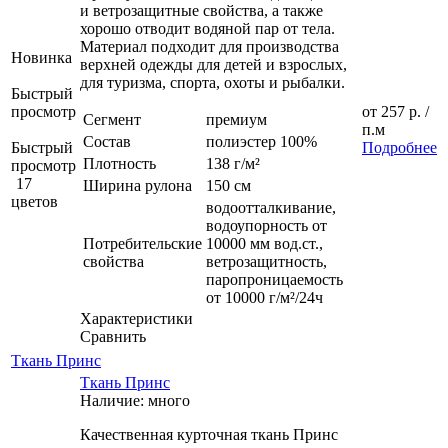
и ветрозащитные свойства, а также
хорошо отводит водяной пар от тела.
Материал подходит для производства
Новинка
верхней одежды для детей и взрослых,
для туризма, спорта, охоты и рыбалки.
Быстрый
просмотр
от
257 р.
/
Сегмент
премиум
п.м
Состав
полиэстер 100%
Быстрый
Подробнее
Плотность
138 г/м²
просмотр
17
Ширина рулона
150 см
цветов
водоотталкивание,
водоупорность от
Потребительские
10000 мм вод.ст.,
свойства
ветрозащитность,
паропроницаемость
от 10000 г/м²/24ч
Характеристики
Сравнить
Ткань Принс
Ткань Принс
Наличие: много
Качественная курточная ткань Принс