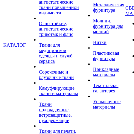
антистатические
Металлическая
ткани повышенной
СВ
фурнитура
видимости
МА
Молнии,
Огнестойкие,
фурнитура для
антистатические
молний
трикотаж и флис
Нитки
КАТАЛОГ
Ткани для
медицинской
Пластиковая
одежды и служб
фурнитура
сервиса
Прикладные
Сорочечные и
материалы
блузочные ткани
Текстильная
Камуфлирующие
галантерея
ткани и материалы
Упаковочные
Ткани
материалы
подкладочные,
ветрозащитные,
пуходержащие
Ткани для печати,