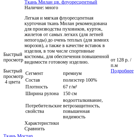
Ткань Милан цв. флуоресцентный
Наличие: много
Легкая и мягкая флуоресцентная
курточная ткань Милан рекомендована
для производства пуховиков, курток,
жилетов от самых легких (для летней
непогоды) до очень теплых (для зимних
морозов), а также в качестве вставок в
изделия, в том числе спортивные
Быстрый
костюмы, для обеспечения повышенной
просмотр
от
128 р.
/
видимости готовому изделию.
п.м
Быстрый
Подробнее
Сегмент
премиум
просмотр
Состав
полиэстер 100%
4 цвета
Плотность
67 г/м²
Ширина рулона
150 см
водоотталкивание,
Потребительские
ветрозащитность,
свойства
повышенная
видимость
Характеристики
Сравнить
Ткань Мостар