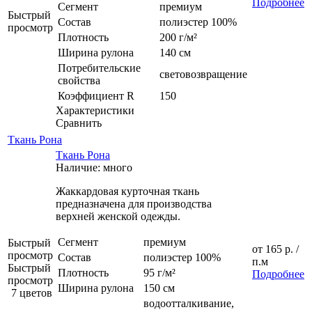
Подробнее
Сегмент
премиум
Быстрый
Состав
полиэстер 100%
просмотр
Плотность
200 г/м²
Ширина рулона
140 см
Потребительские
световозвращение
свойства
Коэффициент R
150
Характеристики
Сравнить
Ткань Рона
Ткань Рона
Наличие: много
Жаккардовая курточная ткань
предназначена для производства
верхней женской одежды.
Сегмент
премиум
Быстрый
от
165 р.
/
просмотр
Состав
полиэстер 100%
п.м
Быстрый
Плотность
95 г/м²
Подробнее
просмотр
Ширина рулона
150 см
7 цветов
водоотталкивание,