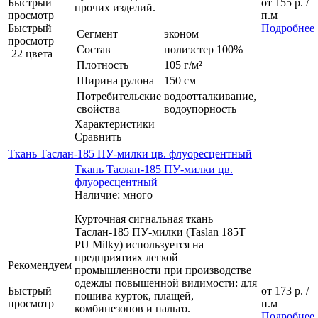
Быстрый
от
155 р.
/
прочих изделий.
просмотр
п.м
Быстрый
Подробнее
Сегмент
эконом
просмотр
Состав
полиэстер 100%
22 цвета
Плотность
105 г/м²
Ширина рулона
150 см
Потребительские
водоотталкивание,
свойства
водоупорность
Характеристики
Сравнить
Ткань Таслан-185 ПУ-милки цв. флуоресцентный
Ткань Таслан-185 ПУ-милки цв.
флуоресцентный
Наличие: много
Курточная сигнальная ткань
Таслан-185 ПУ-милки (Taslan 185T
PU Milky) используется на
предприятиях легкой
Рекомендуем
промышленности при производстве
одежды повышенной видимости: для
Быстрый
от
173 р.
/
пошива курток, плащей,
просмотр
п.м
комбинезонов и пальто.
Подробнее