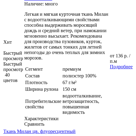
Наличие: много
Легкая и мягкая курточная ткань Милан
с водоотталкивающими свойствами
способна выдерживать моросящий
дождь и средний ветер, при намокании
мгновенно высыхает. Рекомендована
для производства пуховиков, курток,
Хит
жилетов от самых тонких для летней
непогоды до очень теплых для зимних
Быстрый
от
136 р.
/
морозов.
просмотр
п.м
Быстрый
Подробнее
Сегмент
премиум
просмотр
40
Состав
полиэстер 100%
цветов
Плотность
67 г/м²
Ширина рулона
150 см
водоотталкивание,
Потребительские
ветрозащитность,
свойства
повышенная
видимость
Характеристики
Сравнить
Ткань Милан цв. флуоресцентный