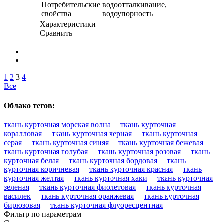
Потребительские
водоотталкивание,
свойства
водоупорность
Характеристики
Сравнить
1
2
3
4
Все
Облако тегов:
ткань курточная морская волна
ткань курточная
коралловая
ткань курточная черная
ткань курточная
серая
ткань курточная синяя
ткань курточная бежевая
ткань курточная голубая
ткань курточная розовая
ткань
курточная белая
ткань курточная бордовая
ткань
курточная коричневая
ткань курточная красная
ткань
курточная желтая
ткань курточная хаки
ткань курточная
зеленая
ткань курточная фиолетовая
ткань курточная
василек
ткань курточная оранжевая
ткань курточная
бирюзовая
ткань курточная флуоресцентная
Фильтр по параметрам