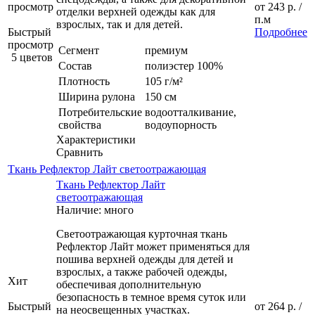
просмотр
от
243 р.
/
отделки верхней одежды как для
п.м
взрослых, так и для детей.
Быстрый
Подробнее
просмотр
Сегмент
премиум
5 цветов
Состав
полиэстер 100%
Плотность
105 г/м²
Ширина рулона
150 см
Потребительские
водоотталкивание,
свойства
водоупорность
Характеристики
Сравнить
Ткань Рефлектор Лайт светоотражающая
Ткань Рефлектор Лайт
светоотражающая
Наличие: много
Светоотражающая курточная ткань
Рефлектор Лайт может применяться для
пошива верхней одежды для детей и
взрослых, а также рабочей одежды,
Хит
обеспечивая дополнительную
безопасность в темное время суток или
Быстрый
от
264 р.
/
на неосвещенных участках.