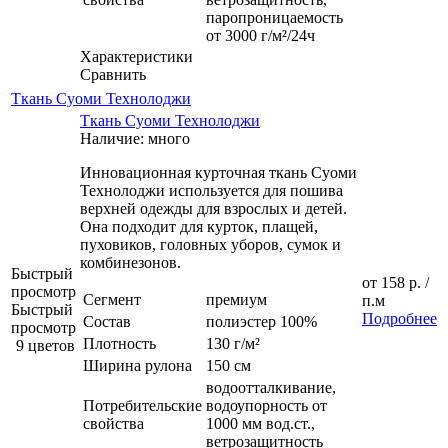
паропроницаемость
от 3000 г/м²/24ч
Характеристики
Сравнить
Ткань Суоми Технолоджи
Ткань Суоми Технолоджи
Наличие: много
Инновационная курточная ткань Суоми
Технолоджи используется для пошива
верхней одежды для взрослых и детей.
Она подходит для курток, плащей,
пуховиков, головных уборов, сумок и
комбинезонов.
Быстрый
от
158 р.
/
просмотр
Сегмент
премиум
п.м
Быстрый
Подробнее
Состав
полиэстер 100%
просмотр
Плотность
130 г/м²
9 цветов
Ширина рулона
150 см
водоотталкивание,
Потребительские
водоупорность от
свойства
1000 мм вод.ст.,
ветрозащитность