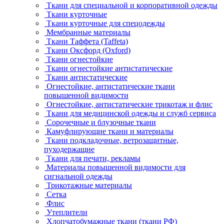
Ткани для специальной и корпоративной одежды
Ткани курточные
Ткани курточные для спецодежды
Мембранные материалы
Ткани Таффета (Taffeta)
Ткани Оксфорд (Oxford)
Ткани огнестойкие
Ткани огнестойкие антистатические
Ткани антистатические
Огнестойкие, антистатические ткани
повышенной видимости
Огнестойкие, антистатические трикотаж и флис
Ткани для медицинской одежды и служб сервиса
Сорочечные и блузочные ткани
Камуфлирующие ткани и материалы
Ткани подкладочные, ветрозащитные,
пуходержащие
Ткани для печати, рекламы
Материалы повышенной видимости для
сигнальной одежды
Трикотажные материалы
Сетка
Флис
Утеплители
Хлопчатобумажные ткани (ткани РФ)