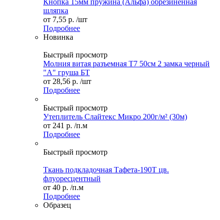
Кнопка 15мм пружина (Альфа) обрезиненная
шляпка
от
7,55 р.
/шт
Подробнее
Новинка
Быстрый просмотр
Молния витая разъемная Т7 50см 2 замка черный
"А" груша БТ
от
28,56 р.
/шт
Подробнее
Быстрый просмотр
Утеплитель Слайтекс Микро 200г/м² (30м)
от
241 р.
/п.м
Подробнее
Быстрый просмотр
Ткань подкладочная Тафета-190Т цв.
флуоресцентный
от
40 р.
/п.м
Подробнее
Образец