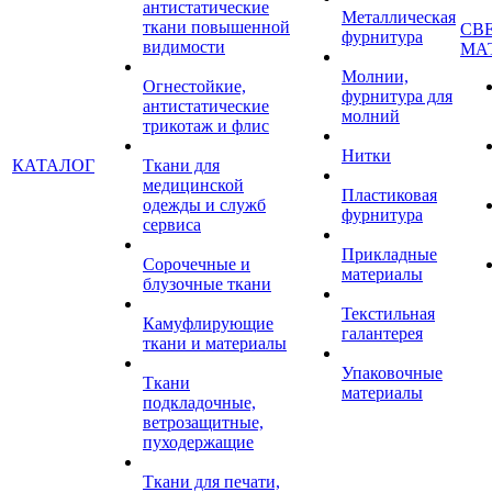
антистатические
Металлическая
ткани повышенной
СВ
фурнитура
видимости
МА
Молнии,
Огнестойкие,
фурнитура для
антистатические
молний
трикотаж и флис
Нитки
КАТАЛОГ
Ткани для
медицинской
Пластиковая
одежды и служб
фурнитура
сервиса
Прикладные
Сорочечные и
материалы
блузочные ткани
Текстильная
Камуфлирующие
галантерея
ткани и материалы
Упаковочные
Ткани
материалы
подкладочные,
ветрозащитные,
пуходержащие
Ткани для печати,