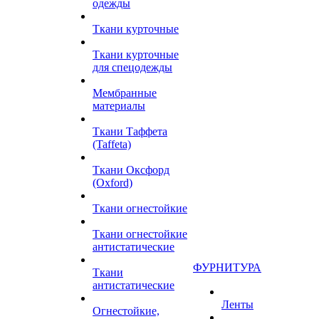
одежды
Ткани курточные
Ткани курточные
для спецодежды
Мембранные
материалы
Ткани Таффета
(Taffeta)
Ткани Оксфорд
(Oxford)
Ткани огнестойкие
Ткани огнестойкие
антистатические
ФУРНИТУРА
Ткани
антистатические
Ленты
Огнестойкие,