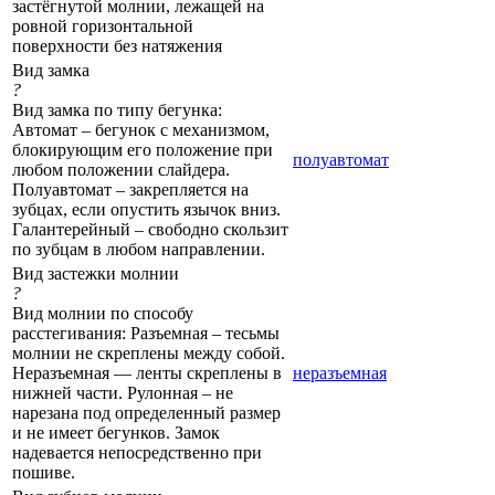
застёгнутой молнии, лежащей на
ровной горизонтальной
поверхности без натяжения
Вид замка
?
Вид замка по типу бегунка:
Автомат – бегунок с механизмом,
блокирующим его положение при
полуавтомат
любом положении слайдера.
Полуавтомат – закрепляется на
зубцах, если опустить язычок вниз.
Галантерейный – свободно скользит
по зубцам в любом направлении.
Вид застежки молнии
?
Вид молнии по способу
расстегивания: Разъемная – тесьмы
молнии не скреплены между собой.
Неразъемная — ленты скреплены в
неразъемная
нижней части. Рулонная – не
нарезана под определенный размер
и не имеет бегунков. Замок
надевается непосредственно при
пошиве.