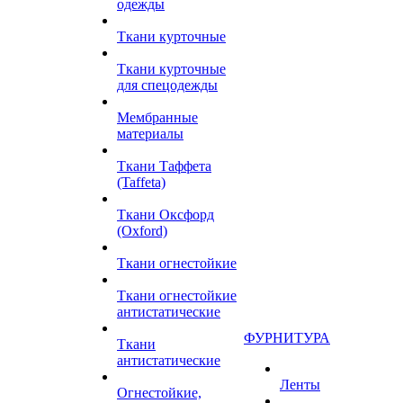
одежды
Ткани курточные
Ткани курточные
для спецодежды
Мембранные
материалы
Ткани Таффета
(Taffeta)
Ткани Оксфорд
(Oxford)
Ткани огнестойкие
Ткани огнестойкие
антистатические
ФУРНИТУРА
Ткани
антистатические
Ленты
Огнестойкие,