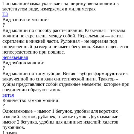
Тип молнии/замка указывает на ширину звена молнии в
застёгнутом виде, измеряемая в миллиметрах
Т3
Вид застежки молнии:
?
Вид молнии по способу расстегивания: Разъемная – тесьмы
молнии не скреплены между собой. Неразъемная — ленты
скреплены в нижней части. Рулонная – не нарезана под
определенный размер и не имеет бегунков. Замок надевается
непосредственно при пошиве.
неразъемная
Вид зубцов молнии:
?
Вид молнии по типу зубцов: Витая – зубцы формируются из
закрученной по спирали синтетической нити. Трактор –
зубцы представляют собой отдельные элементы, которые при
соединении образуют замок.
витая
Количество замков молнии:
?
Однозамковые – имеют 1 бегунок, удобны для коротких
изделий: курток, рубашек, а также сумок. Двухзамковые –
имеют 2 бегунка, удобны для длинных изделий: халатов,
пуховиков.
1 замок