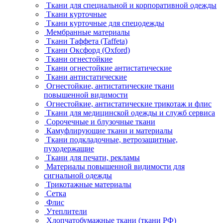
Ткани для специальной и корпоративной одежды
Ткани курточные
Ткани курточные для спецодежды
Мембранные материалы
Ткани Таффета (Taffeta)
Ткани Оксфорд (Oxford)
Ткани огнестойкие
Ткани огнестойкие антистатические
Ткани антистатические
Огнестойкие, антистатические ткани
повышенной видимости
Огнестойкие, антистатические трикотаж и флис
Ткани для медицинской одежды и служб сервиса
Сорочечные и блузочные ткани
Камуфлирующие ткани и материалы
Ткани подкладочные, ветрозащитные,
пуходержащие
Ткани для печати, рекламы
Материалы повышенной видимости для
сигнальной одежды
Трикотажные материалы
Сетка
Флис
Утеплители
Хлопчатобумажные ткани (ткани РФ)