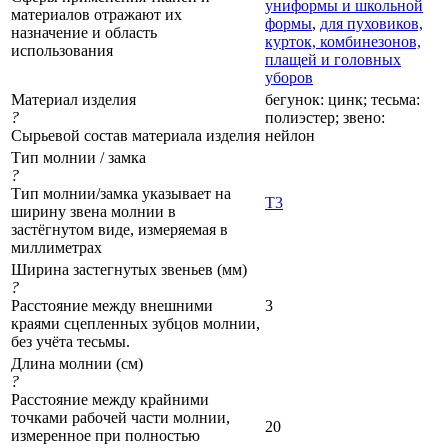
униформы и школьной
материалов отражают их
формы
,
для пуховиков,
назначение и область
курток, комбинезонов,
использования
плащей и головных
уборов
Материал изделия
бегунок: цинк; тесьма:
?
полиэстер; звено:
Сырьевой состав материала изделия
нейлон
Тип молнии / замка
?
Тип молнии/замка указывает на
Т3
ширину звена молнии в
застёгнутом виде, измеряемая в
миллиметрах
Ширина застегнутых звеньев (мм)
?
Расстояние между внешними
3
краями сцепленных зубцов молнии,
без учёта тесьмы.
Длина молнии (см)
?
Расстояние между крайними
точками рабочей части молнии,
20
измеренное при полностью