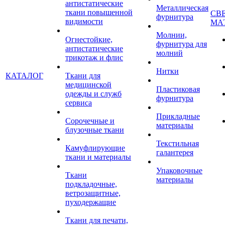
антистатические
Металлическая
ткани повышенной
СВ
фурнитура
видимости
МА
Молнии,
Огнестойкие,
фурнитура для
антистатические
молний
трикотаж и флис
Нитки
КАТАЛОГ
Ткани для
медицинской
Пластиковая
одежды и служб
фурнитура
сервиса
Прикладные
Сорочечные и
материалы
блузочные ткани
Текстильная
Камуфлирующие
галантерея
ткани и материалы
Упаковочные
Ткани
материалы
подкладочные,
ветрозащитные,
пуходержащие
Ткани для печати,