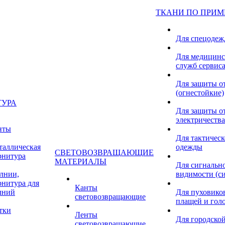
ТКАНИ ПО ПРИ
Для спецоде
Для медицинс
служб сервис
Для защиты о
(огнестойкие)
ТУРА
Для защиты от
электричества
нты
Для тактичес
таллическая
одежды
СВЕТОВОЗВРАЩАЮЩИЕ
рнитура
МАТЕРИАЛЫ
Для сигнальн
лнии,
видимости (с
рнитура для
Канты
лний
Для пуховиков
световозвращающие
плащей и гол
тки
Ленты
Для городской
световозвращающие