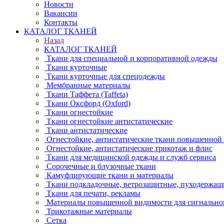
Новости
Вакансии
Контакты
КАТАЛОГ ТКАНЕЙ
Назад
КАТАЛОГ ТКАНЕЙ
Ткани для специальной и корпоративной одежды
Ткани курточные
Ткани курточные для спецодежды
Мембранные материалы
Ткани Таффета (Taffeta)
Ткани Оксфорд (Oxford)
Ткани огнестойкие
Ткани огнестойкие антистатические
Ткани антистатические
Огнестойкие, антистатические ткани повышенной
Огнестойкие, антистатические трикотаж и флис
Ткани для медицинской одежды и служб сервиса
Сорочечные и блузочные ткани
Камуфлирующие ткани и материалы
Ткани подкладочные, ветрозащитные, пуходержащ
Ткани для печати, рекламы
Материалы повышенной видимости для сигнально
Трикотажные материалы
Сетка