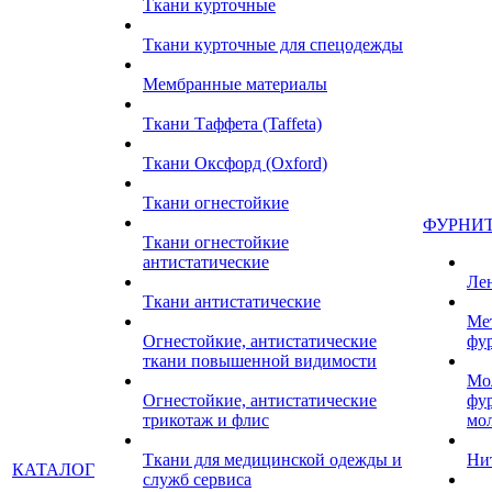
Ткани курточные
Ткани курточные для спецодежды
Мембранные материалы
Ткани Таффета (Taffeta)
Ткани Оксфорд (Oxford)
Ткани огнестойкие
ФУРНИ
Ткани огнестойкие
антистатические
Ле
Ткани антистатические
Ме
Огнестойкие, антистатические
фу
ткани повышенной видимости
Мо
Огнестойкие, антистатические
фу
трикотаж и флис
мо
Ткани для медицинской одежды и
Ни
КАТАЛОГ
служб сервиса