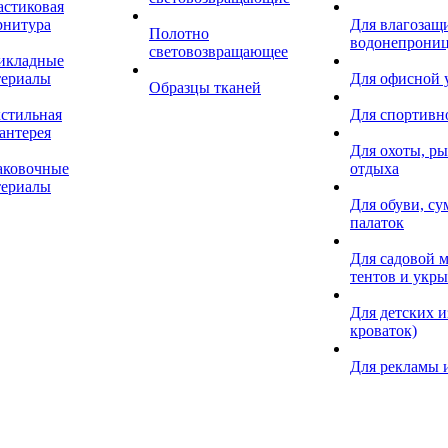
астиковая
рнитура
Для влагозащ
Полотно
водонепрониц
световозвращающее
икладные
териалы
Для офисной
Образцы тканей
кстильная
Для спортивн
антерея
Для охоты, ры
аковочные
отдыха
териалы
Для обуви, су
палаток
Для садовой м
тентов и укр
Для детских и
кроваток)
Для рекламы 