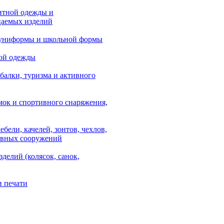
итной одежды и
аемых изделий
 униформы и школьной формы
ой одежды
балки, туризма и активного
мок и спортивного снаряжения,
ебели, качелей, зонтов, чехлов,
ывных сооружений
зделий (колясок, санок,
и печати