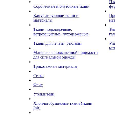
Пл
Сорочечные и блузочные ткани
фу
Камуфлирующие ткани и
Пр
материалы
ма
Ткани подкладочные,
Те
ветрозащитные, пуходержащие
гал
Ткани для печати, рекламы
Уп
ма
Материалы повышенной видимости
для сигнальной одежды
Трикотажные материалы
Сетка
Флис
Утеплители
Хлопчатобумажные ткани (ткани
РФ)