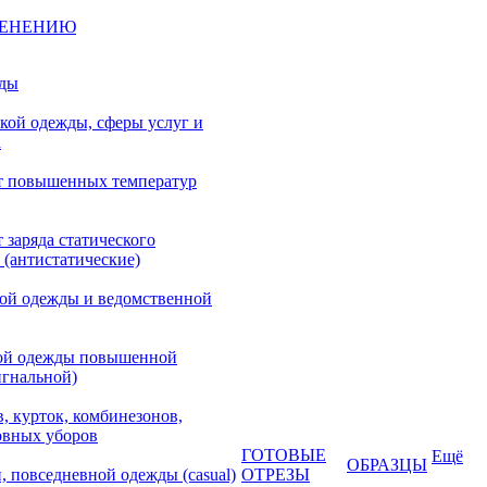
МЕНЕНИЮ
жды
кой одежды, сферы услуг и
а
т повышенных температур
 заряда статического
 (антистатические)
кой одежды и ведомственной
ой одежды повышенной
игнальной)
, курток, комбинезонов,
овных уборов
ГОТОВЫЕ
Ещё
ОБРАЗЦЫ
, повседневной одежды (casual)
ОТРЕЗЫ