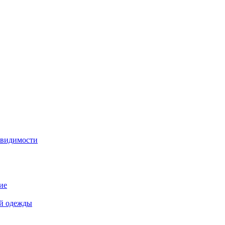
 видимости
ие
й одежды