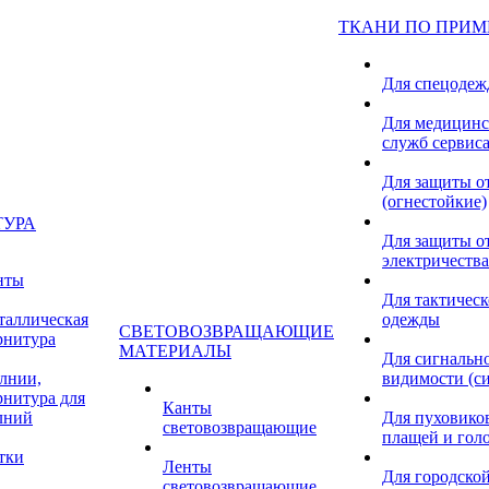
ТКАНИ ПО ПРИ
Для спецоде
Для медицинс
служб сервис
Для защиты о
(огнестойкие)
ТУРА
Для защиты от
электричества
нты
Для тактичес
таллическая
одежды
СВЕТОВОЗВРАЩАЮЩИЕ
рнитура
МАТЕРИАЛЫ
Для сигнальн
лнии,
видимости (с
рнитура для
Канты
лний
Для пуховиков
световозвращающие
плащей и гол
тки
Ленты
Для городской
световозвращающие