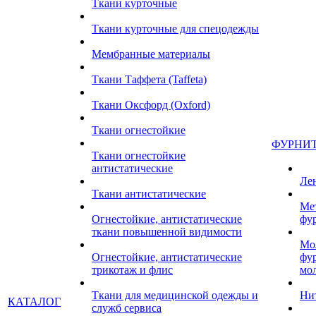
Ткани курточные
Ткани курточные для спецодежды
Мембранные материалы
Ткани Таффета (Taffeta)
Ткани Оксфорд (Oxford)
Ткани огнестойкие
ФУРНИ
Ткани огнестойкие
антистатические
Ле
Ткани антистатические
Ме
Огнестойкие, антистатические
фу
ткани повышенной видимости
Мо
Огнестойкие, антистатические
фу
трикотаж и флис
мо
Ткани для медицинской одежды и
Ни
КАТАЛОГ
служб сервиса