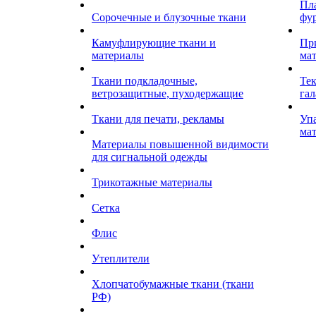
Пл
Сорочечные и блузочные ткани
фу
Камуфлирующие ткани и
Пр
материалы
ма
Ткани подкладочные,
Те
ветрозащитные, пуходержащие
гал
Ткани для печати, рекламы
Уп
ма
Материалы повышенной видимости
для сигнальной одежды
Трикотажные материалы
Сетка
Флис
Утеплители
Хлопчатобумажные ткани (ткани
РФ)