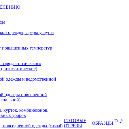
МЕНЕНИЮ
жды
кой одежды, сферы услуг и
а
т повышенных температур
 заряда статического
 (антистатические)
кой одежды и ведомственной
ой одежды повышенной
игнальной)
, курток, комбинезонов,
овных уборов
ГОТОВЫЕ
Ещё
ОБРАЗЦЫ
, повседневной одежды (casual)
ОТРЕЗЫ