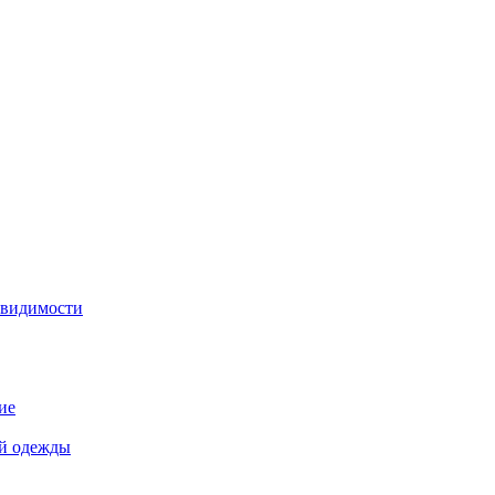
 видимости
ие
й одежды