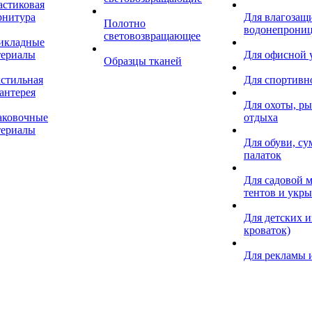
астиковая
рнитура
Для влагозащ
Полотно
водонепрониц
световозвращающее
икладные
териалы
Для офисной
Образцы тканей
кстильная
Для спортивн
антерея
Для охоты, ры
аковочные
отдыха
териалы
Для обуви, су
палаток
Для садовой м
тентов и укр
Для детских и
кроваток)
Для рекламы 