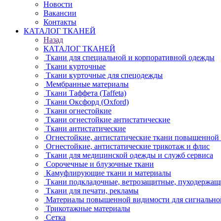
Новости
Вакансии
Контакты
КАТАЛОГ ТКАНЕЙ
Назад
КАТАЛОГ ТКАНЕЙ
Ткани для специальной и корпоративной одежды
Ткани курточные
Ткани курточные для спецодежды
Мембранные материалы
Ткани Таффета (Taffeta)
Ткани Оксфорд (Oxford)
Ткани огнестойкие
Ткани огнестойкие антистатические
Ткани антистатические
Огнестойкие, антистатические ткани повышенной
Огнестойкие, антистатические трикотаж и флис
Ткани для медицинской одежды и служб сервиса
Сорочечные и блузочные ткани
Камуфлирующие ткани и материалы
Ткани подкладочные, ветрозащитные, пуходержащ
Ткани для печати, рекламы
Материалы повышенной видимости для сигнально
Трикотажные материалы
Сетка