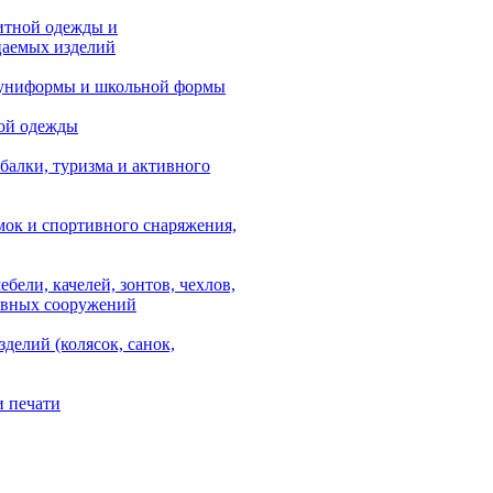
итной одежды и
аемых изделий
 униформы и школьной формы
ой одежды
балки, туризма и активного
мок и спортивного снаряжения,
ебели, качелей, зонтов, чехлов,
ывных сооружений
зделий (колясок, санок,
и печати