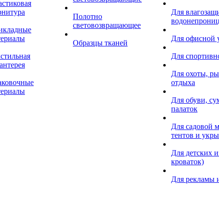
астиковая
рнитура
Для влагозащ
Полотно
водонепрониц
световозвращающее
икладные
териалы
Для офисной
Образцы тканей
кстильная
Для спортивн
антерея
Для охоты, ры
аковочные
отдыха
териалы
Для обуви, су
палаток
Для садовой м
тентов и укр
Для детских и
кроваток)
Для рекламы 