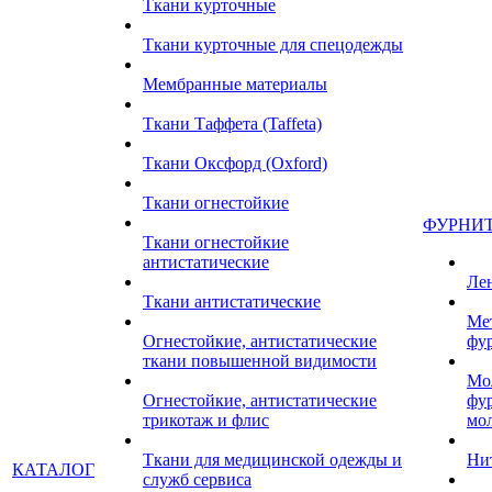
Ткани курточные
Ткани курточные для спецодежды
Мембранные материалы
Ткани Таффета (Taffeta)
Ткани Оксфорд (Oxford)
Ткани огнестойкие
ФУРНИ
Ткани огнестойкие
антистатические
Ле
Ткани антистатические
Ме
Огнестойкие, антистатические
фу
ткани повышенной видимости
Мо
Огнестойкие, антистатические
фу
трикотаж и флис
мо
Ткани для медицинской одежды и
Ни
КАТАЛОГ
служб сервиса