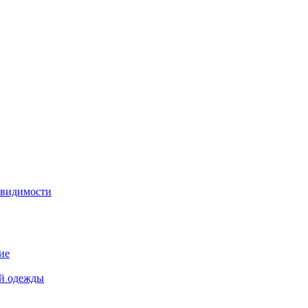
 видимости
ие
й одежды