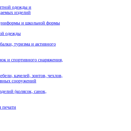
итной одежды и
аемых изделий
 униформы и школьной формы
ой одежды
балки, туризма и активного
мок и спортивного снаряжения,
ебели, качелей, зонтов, чехлов,
ывных сооружений
зделий (колясок, санок,
и печати