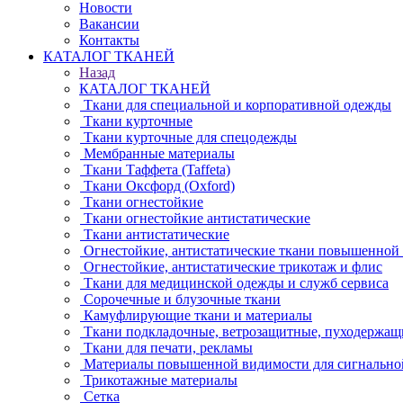
Новости
Вакансии
Контакты
КАТАЛОГ ТКАНЕЙ
Назад
КАТАЛОГ ТКАНЕЙ
Ткани для специальной и корпоративной одежды
Ткани курточные
Ткани курточные для спецодежды
Мембранные материалы
Ткани Таффета (Taffeta)
Ткани Оксфорд (Oxford)
Ткани огнестойкие
Ткани огнестойкие антистатические
Ткани антистатические
Огнестойкие, антистатические ткани повышенной
Огнестойкие, антистатические трикотаж и флис
Ткани для медицинской одежды и служб сервиса
Сорочечные и блузочные ткани
Камуфлирующие ткани и материалы
Ткани подкладочные, ветрозащитные, пуходержащ
Ткани для печати, рекламы
Материалы повышенной видимости для сигнально
Трикотажные материалы
Сетка