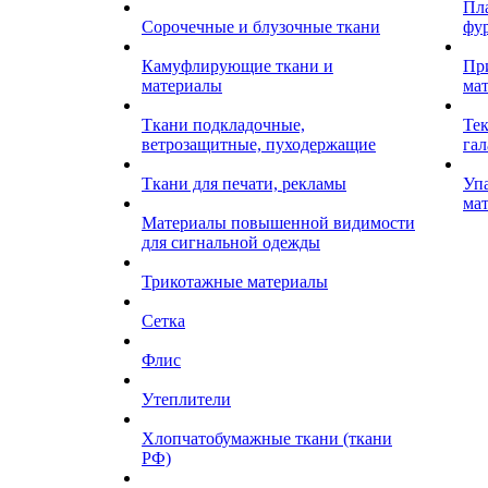
Пл
Сорочечные и блузочные ткани
фу
Камуфлирующие ткани и
Пр
материалы
ма
Ткани подкладочные,
Те
ветрозащитные, пуходержащие
гал
Ткани для печати, рекламы
Уп
ма
Материалы повышенной видимости
для сигнальной одежды
Трикотажные материалы
Сетка
Флис
Утеплители
Хлопчатобумажные ткани (ткани
РФ)