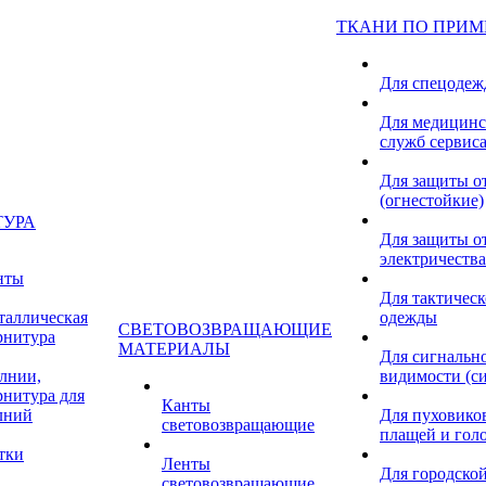
ТКАНИ ПО ПРИ
Для спецоде
Для медицинс
служб сервис
Для защиты о
(огнестойкие)
ТУРА
Для защиты от
электричества
нты
Для тактичес
таллическая
одежды
СВЕТОВОЗВРАЩАЮЩИЕ
рнитура
МАТЕРИАЛЫ
Для сигнальн
лнии,
видимости (с
рнитура для
Канты
лний
Для пуховиков
световозвращающие
плащей и гол
тки
Ленты
Для городской
световозвращающие