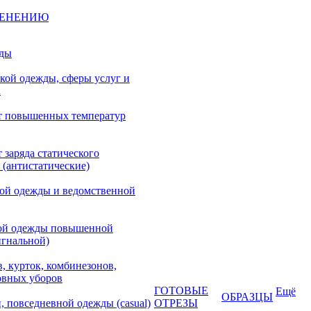
МЕНЕНИЮ
жды
кой одежды, сферы услуг и
а
т повышенных температур
 заряда статического
 (антистатические)
кой одежды и ведомственной
ой одежды повышенной
игнальной)
, курток, комбинезонов,
овных уборов
ГОТОВЫЕ
Ещё
ОБРАЗЦЫ
, повседневной одежды (casual)
ОТРЕЗЫ