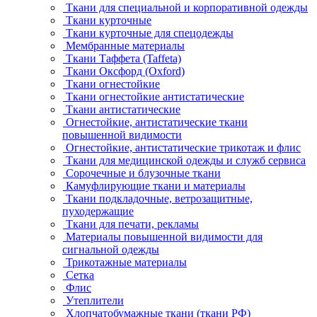
Ткани для специальной и корпоративной одежды
Ткани курточные
Ткани курточные для спецодежды
Мембранные материалы
Ткани Таффета (Taffeta)
Ткани Оксфорд (Oxford)
Ткани огнестойкие
Ткани огнестойкие антистатические
Ткани антистатические
Огнестойкие, антистатические ткани
повышенной видимости
Огнестойкие, антистатические трикотаж и флис
Ткани для медицинской одежды и служб сервиса
Сорочечные и блузочные ткани
Камуфлирующие ткани и материалы
Ткани подкладочные, ветрозащитные,
пуходержащие
Ткани для печати, рекламы
Материалы повышенной видимости для
сигнальной одежды
Трикотажные материалы
Сетка
Флис
Утеплители
Хлопчатобумажные ткани (ткани РФ)