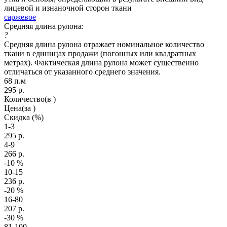
лицевой и изнаночной сторон ткани
саржевое
Средняя длина рулона:
?
Средняя длина рулона отражает номинальное количество
ткани в единицах продажи (погонных или квадратных
метрах). Фактическая длина рулона может существенно
отличаться от указанного среднего значения.
68 п.м
295
р.
Количество
(в )
Цена
(за )
Скидка
(%)
1-3
295
р.
4-9
266
р.
-10
%
10-15
236
р.
-20
%
16-80
207
р.
-30
%
81-100