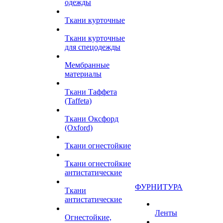
одежды
Ткани курточные
Ткани курточные
для спецодежды
Мембранные
материалы
Ткани Таффета
(Taffeta)
Ткани Оксфорд
(Oxford)
Ткани огнестойкие
Ткани огнестойкие
антистатические
ФУРНИТУРА
Ткани
антистатические
Ленты
Огнестойкие,