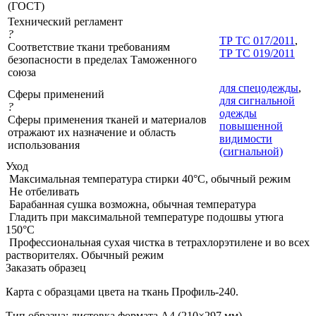
(ГОСТ)
Технический регламент
?
ТР ТС 017/2011
,
Соответствие ткани требованиям
ТР ТС 019/2011
безопасности в пределах Таможенного
союза
для спецодежды
,
Сферы применений
для сигнальной
?
одежды
Сферы применения тканей и материалов
повышенной
отражают их назначение и область
видимости
использования
(сигнальной)
Уход
Максимальная температура стирки 40°C, обычный режим
Не отбеливать
Барабанная сушка возможна, обычная температура
Гладить при максимальной температуре подошвы утюга
150°С
Профессиональная сухая чистка в тетрахлорэтилене и во всех
растворителях. Обычный режим
Заказать образец
Карта с образцами цвета на ткань Профиль-240.
Тип образца: листовка формата А4 (210×297 мм).