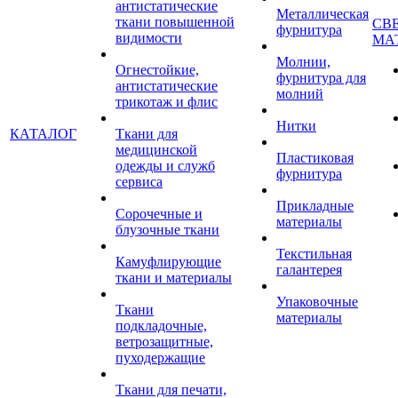
антистатические
Металлическая
ткани повышенной
СВ
фурнитура
видимости
МА
Молнии,
Огнестойкие,
фурнитура для
антистатические
молний
трикотаж и флис
Нитки
КАТАЛОГ
Ткани для
медицинской
Пластиковая
одежды и служб
фурнитура
сервиса
Прикладные
Сорочечные и
материалы
блузочные ткани
Текстильная
Камуфлирующие
галантерея
ткани и материалы
Упаковочные
Ткани
материалы
подкладочные,
ветрозащитные,
пуходержащие
Ткани для печати,