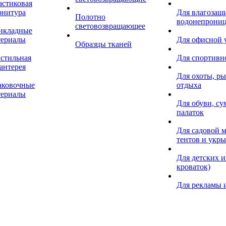
астиковая
рнитура
Для влагозащ
Полотно
водонепрониц
световозвращающее
икладные
териалы
Для офисной
Образцы тканей
кстильная
Для спортивн
антерея
Для охоты, ры
аковочные
отдыха
териалы
Для обуви, су
палаток
Для садовой м
тентов и укр
Для детских и
кроваток)
Для рекламы 