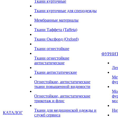
Ткани курточные
Ткани курточные для спецодежды
Мембранные материалы
Ткани Таффета (Taffeta)
Ткани Оксфорд (Oxford)
Ткани огнестойкие
ФУРНИ
Ткани огнестойкие
антистатические
Ле
Ткани антистатические
Ме
Огнестойкие, антистатические
фу
ткани повышенной видимости
Мо
Огнестойкие, антистатические
фу
трикотаж и флис
мо
Ткани для медицинской одежды и
Ни
КАТАЛОГ
служб сервиса