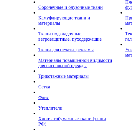
Пл
Сорочечные и блузочные ткани
фу
Камуфлирующие ткани и
Пр
материалы
ма
Ткани подкладочные,
Те
ветрозащитные, пуходержащие
гал
Ткани для печати, рекламы
Уп
ма
Материалы повышенной видимости
для сигнальной одежды
Трикотажные материалы
Сетка
Флис
Утеплители
Хлопчатобумажные ткани (ткани
РФ)