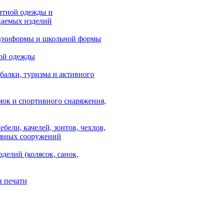
итной одежды и
аемых изделий
 униформы и школьной формы
ой одежды
балки, туризма и активного
мок и спортивного снаряжения,
ебели, качелей, зонтов, чехлов,
ывных сооружений
зделий (колясок, санок,
и печати