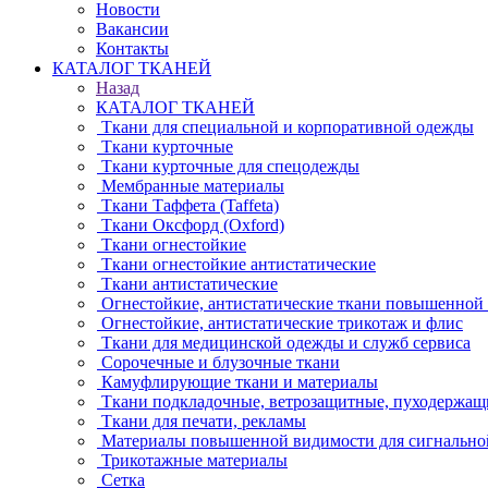
Новости
Вакансии
Контакты
КАТАЛОГ ТКАНЕЙ
Назад
КАТАЛОГ ТКАНЕЙ
Ткани для специальной и корпоративной одежды
Ткани курточные
Ткани курточные для спецодежды
Мембранные материалы
Ткани Таффета (Taffeta)
Ткани Оксфорд (Oxford)
Ткани огнестойкие
Ткани огнестойкие антистатические
Ткани антистатические
Огнестойкие, антистатические ткани повышенной
Огнестойкие, антистатические трикотаж и флис
Ткани для медицинской одежды и служб сервиса
Сорочечные и блузочные ткани
Камуфлирующие ткани и материалы
Ткани подкладочные, ветрозащитные, пуходержащ
Ткани для печати, рекламы
Материалы повышенной видимости для сигнально
Трикотажные материалы
Сетка