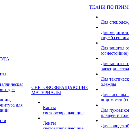
ТКАНИ ПО ПРИ
Для спецоде
Для медицинс
служб сервис
Для защиты о
(огнестойкие)
ТУРА
Для защиты от
электричества
нты
Для тактичес
таллическая
одежды
СВЕТОВОЗВРАЩАЮЩИЕ
рнитура
МАТЕРИАЛЫ
Для сигнальн
лнии,
видимости (с
рнитура для
Канты
лний
Для пуховиков
световозвращающие
плащей и гол
тки
Ленты
Для городской
световозвращающие