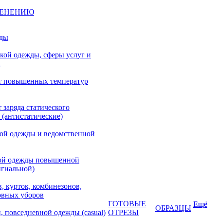
МЕНЕНИЮ
жды
кой одежды, сферы услуг и
а
т повышенных температур
 заряда статического
 (антистатические)
кой одежды и ведомственной
ой одежды повышенной
игнальной)
, курток, комбинезонов,
овных уборов
ГОТОВЫЕ
Ещё
ОБРАЗЦЫ
, повседневной одежды (casual)
ОТРЕЗЫ