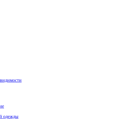
 видимости
ие
й одежды