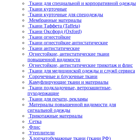
Ткани для специальной и корпоративной одежды
Ткани курточные
Ткани курточные для спецодежды
Мембранные материалы
Ткани Таффета (Taffeta)
Ткани Оксфорд (Oxford)
Ткани огнестойкие
Ткани огнестойкие антистатические
Ткани антистатические
Огнестойкие, антистатические ткани
повышенной видимости
Огнестойкие, антистатические трикотаж и флис
Ткани для медицинской одежды и служб сервиса
Сорочечные и блузочные ткани
Камуфлирующие ткани и материалы
Ткани подкладочные, ветрозащитные,
пуходержащие
Ткани для печати, рекламы
Материалы повышенной видимости для
сигнальной одежды
Трикотажные материалы
Сетка
Флис
Утеплители
Хлопчатобумажные ткани (ткани РФ)