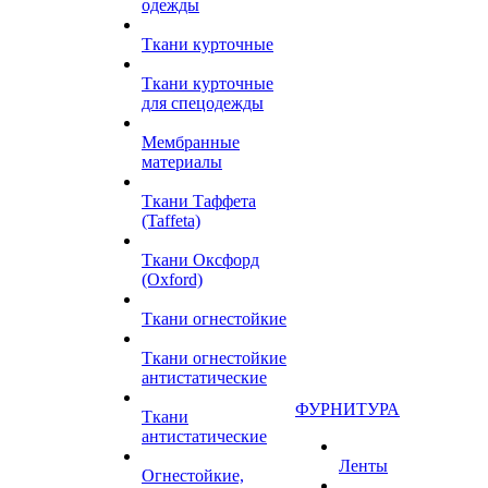
одежды
Ткани курточные
Ткани курточные
для спецодежды
Мембранные
материалы
Ткани Таффета
(Taffeta)
Ткани Оксфорд
(Oxford)
Ткани огнестойкие
Ткани огнестойкие
антистатические
ФУРНИТУРА
Ткани
антистатические
Ленты
Огнестойкие,