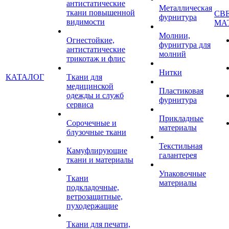
антистатические
Металлическая
ткани повышенной
СВ
фурнитура
видимости
МА
Молнии,
Огнестойкие,
фурнитура для
антистатические
молний
трикотаж и флис
Нитки
КАТАЛОГ
Ткани для
медицинской
Пластиковая
одежды и служб
фурнитура
сервиса
Прикладные
Сорочечные и
материалы
блузочные ткани
Текстильная
Камуфлирующие
галантерея
ткани и материалы
Упаковочные
Ткани
материалы
подкладочные,
ветрозащитные,
пуходержащие
Ткани для печати,